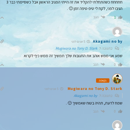
חחחחח כשהתחלתי להקליד את זה הייתי המגיב הראשון אבל כשסיימתי כבר 3
הגיבו לפני, לקח לי טיפ-טיפה זמן 🙂 .
הגב
1
Akagami no by
5 שנים לפני
בתגובה ל
Mugiwara no Tony D. Stark
שמע אני ממש אוהב את התגובות שלך תמשיך זה ממש כיף לקרוא
הגב
0
נקאמה
Mugiwara no Tony D. Stark
5 שנים לפני
בתגובה ל
Akagami no by
שמח לדעת, תהיה בטוח שאמשיך 🙂 .
הגב
0