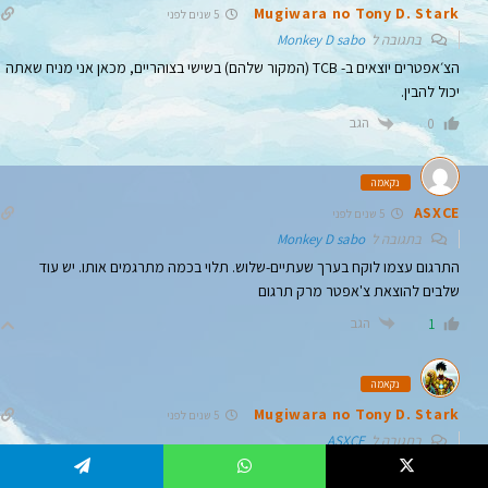
Mugiwara no Tony D. Stark
5 שנים לפני
בתגובה ל
Monkey D sabo
הצ׳אפטרים יוצאים ב- TCB (המקור שלהם) בשישי בצוהריים, מכאן אני מניח שאתה
יכול להבין.
הגב
0
נקאמה
ASXCE
5 שנים לפני
בתגובה ל
Monkey D sabo
התרגום עצמו לוקח בערך שעתיים-שלוש. תלוי בכמה מתרגמים אותו. יש עוד
שלבים להוצאת צ'אפטר מרק תרגום
הגב
1
נקאמה
Mugiwara no Tony D. Stark
5 שנים לפני
בתגובה ל
ASXCE
אני חושב שהוא התכוון לכול השלבים.
Telegram
WhatsApp