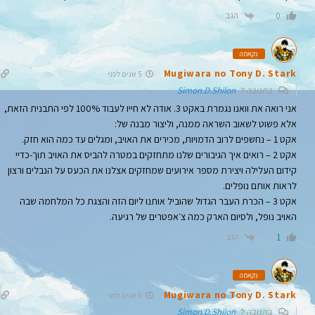
הגב
0
נקאמה
Mugiwara no Tony D. Stark
5 שנים לפני
בתגובה ל
Simon.D.Shilon
אני רואה את וואנו נגמרת באקט 3. אודה לא חייו לעבוד 100% לפי התבנית הזאת,
אלא פשוט לשאוב השראה ממנה, וליצור מבנה של:
אקט 1 – נחשפים לרוב הדמויות, מכירים את האויב, ומגלים עד כמה הוא חזק.
אקט 2 – רואים איך הגיבורים שלנו מתחזקים במטרה להביס את האויב תוך-כדיי
קידום העלילה ויצירת מספר אירועים שמחזקים אצלנו את הכעס על הנבלים ורצון
לראות אותם נופלים.
אקט 3 – הכרת העבר הגדול שהוביל אותנו ליום הזה והצגת כל המלחמה שבה
האויב נופל, ולסיום הארק כמה צ׳אפטרים של רגיעה.
הגב
1
נקאמה
Mugiwara no Tony D. Stark
5 שנים לפני
בתגובה ל
Simon.D.Shilon