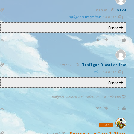
בלופ
5 שנים לפני
בתגובה ל
Traflgar D water law
ספוילר
הגב
0
Traflgar D water law
5 שנים לפני
בתגובה ל
בלופ
ספוילר
נערך לאחרונה 5 שנים לפני ע"י Traflgar D water law
הגב
0
נקאמה
Mugiwara no Tony D. Stark
5 שנים לפני