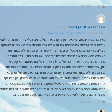
הגב
0
Traflgar D water law
5 שנים לפני
בתגובה ל
Mugiwara no Tony D. Stark
לא דובר על מיין בוס, הוא אמר תן לי קרב אחד שלופי ניצח בלי עזרה. אז נתתי, לגבי
ארלונג צודק שקלתי אם להכניס את זה או לא אבל אמרתי אולי הוא התכוון לשיתוף
פעולה כוחי אז הכנסתי בכל זאת, נגד הורדי וסיזר צודק אבל זה לא משנה את
העובדה שהוא קרע אותם לבד. דופי צודק שכחתי. אלווידיה ומר 5 כבר הסברתי
בהתחלה, ורק מניח את זה פה על מר 5 לופי וזורו נלחמו ביניהם והוא קיבל מזה
נזק, אבל אחרי זה לופי התייחס אליו נתן לו אגרוף והביס אותו, אחרי זה הוא חזר
נכון אבל זה לא משנה את העובדה שהוא הביס אותו לבד. אנל סוג של צודק לא
מסכים אבל נחשיב. וואפול נחשב כל עוד הוא נחשב האויב של הארק. דון קריג אף
אחד כמעט לא צעק לו משהו, יותר אפילו צעקו לדון קריג דון! אתה מסוגל כי הם
פחדו שהוא יהרוג אותם אם הם לא יתמכו בו. ולוצ'י זה גם לא נחשב כי זה כמו שתגיד
שהיונה נתנה לו סיבה לחיות כי הוא אהב אותה אז לוצ'י קיבל עזרה בקרב.
הגב
0