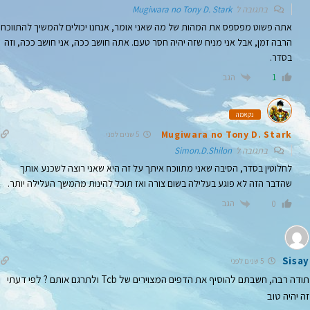
בתגובה ל
Mugiwara no Tony D. Stark
אתה פשוט מפספס את המהות של מה שאני אומר, אנחנו יכולים להמשיך להתווכח
הרבה זמן, אבל אני מניח שזה יהיה חסר טעם. אתה חושב ככה, אני חושב ככה, וזה
בסדר.
הגב
1
נקאמה
Mugiwara no Tony D. Stark
5 שנים לפני
בתגובה ל
Simon.D.Shilon
לחלוטין בסדר, הסיבה שאני מתווכח איתך על זה היא שאני רוצה לשכנע אותך
שהדבר הזה לא פוגע בעלילה בשום צורה ואז תוכל להינות מהמשך העלילה יותר.
הגב
0
Sisay
5 שנים לפני
תודה רבה, חשבתם להוסיף את הדפים המצוירים של Tcb ולתרגם אותם ? לפי דעתי
זה יהיה טוב