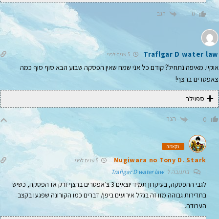
הגב
0
Traflgar D water law
5 שנים לפני
אוקיי. מאיפה נתחיל? קודם כל אני שמח שאין הפסקה שבוע הבא סוף סוף כמה
צאפטרים ברצף!
ספוילר
הגב
0
נקאמה
Mugiwara no Tony D. Stark
5 שנים לפני
בתגובה ל
Traflgar D water law
לגבי ההפסקה, בעיקרון תמיד יוצאים 3 צ׳אפטרים ברצף ורק אז הפסקה, כשיש
בתדירות גבוהה מזו זה בגלל אירועים ביפן/ דברים כמו הקורונה שפגעו בקצב
העבודה.