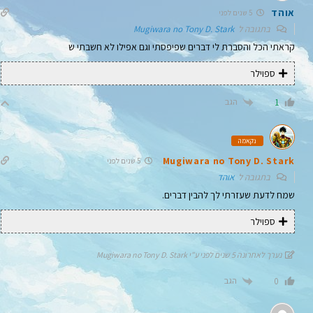
אוהד
5 שנים לפני
בתגובה ל
Mugiwara no Tony D. Stark
קראתי הכל והסברת לי דברים שפיפסתי וגם אפילו לא חשבתי ש
ספוילר
הגב
1
נקאמה
Mugiwara no Tony D. Stark
5 שנים לפני
בתגובה ל
אוהד
שמח לדעת שעזרתי לך להבין דברים.
ספוילר
נערך לאחרונה 5 שנים לפני ע"י Mugiwara no Tony D. Stark
הגב
0