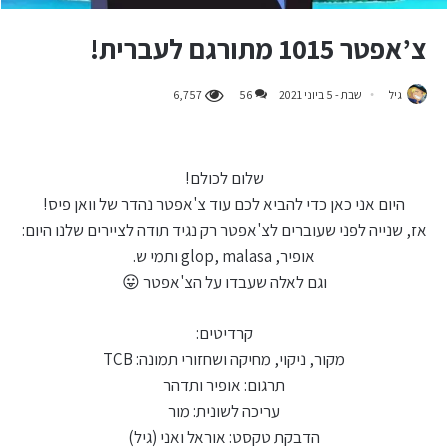
צ’אפטר 1015 מתורגם לעברית!
גיל
שבת - 5 ביוני 2021
56
6,757
שלום לכולם!
היום אני כאן כדי להביא לכם עוד צ'אפטר נהדר של וואן פיס!
אז, שנייה לפני שעוברים לצ'אפטר רק נגיד תודה לציירים שלנו היום:
אופיר, glop, malasa ותמי ש.
וגם לאלה שעבדו על הצ'אפטר 😛
קרדיטים:
מקור, ניקוי, מחיקה ושחזורי תמונה: TCB
תרגום: אופיר ותדהר
עריכה לשונית: מור
הדבקת טקסט: אוראל ואני (גיל)