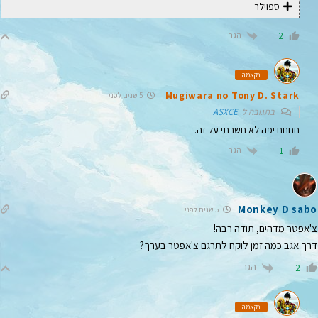
ספוילר
הגב
2
נקאמה
Mugiwara no Tony D. Stark
5 שנים לפני
בתגובה ל
ASXCE
חחחח יפה לא חשבתי על זה.
הגב
1
Monkey D sabo
5 שנים לפני
צ'אפטר מדהים, תודה רבה!
דרך אגב כמה זמן לוקח לתרגם צ'אפטר בערך?
הגב
2
נקאמה