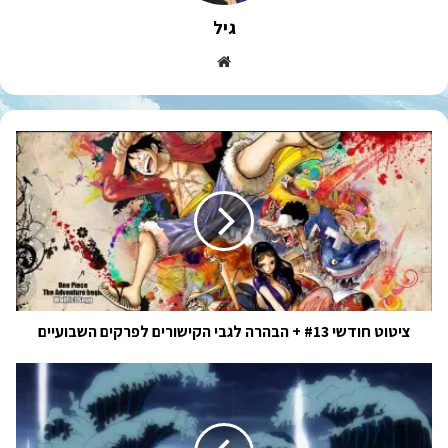
גיל
Website
ציטוט
חודשי
#13
+
הבהרה
לגבי
הקישורים
לפרקים
השבועיים
ציטוט חודשי #13 + הבהרה לגבי הקישורים לפרקים השבועיים
וואן
פיס
פרק
977!