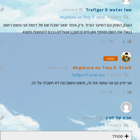
Traflgar D water law
5 שנים לפני
בתגובה ל
Mugiwara no Tony D. Stark
הענק השמן עם השיער הורוד. ורק אומר שאני שוכח שם של דמות אני פשוט רושם
בגוגל את השם ומוסיף וואן פיס (כמובן באנגלית) נכנס לתמונות ומוצא
הגב
1
נקאמה
Mugiwara no Tony D. Stark
5 שנים לפני
בתגובה ל
Traflgar D water law
אני יודע גם אני עושה את זה, פשוט משום מה לא חשבתי על זה.
הגב
0
אמא של למון
5 שנים לפני
בתגובה ל
בלופ
ספוילר