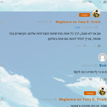
הגב
0
נקאמה
Mugiwara no Tony D. Stark
5 שנים לפני
בתגובה ל
אוהד
אם אני לא טועה, דרך כל אחת מהרשתות החברתיות שלהם. הקישורים בצד
שמאל, וצריך לגלול למטה אם אתה בטלפון.
הגב
0
Dvir
5 שנים לפני
מ ט ו ר ף! תודה רבה לכם!
הגב
1
נקאמה
Mugiwara no Tony D. Stark
5 שנים לפני
אוקיי, זה היה חתיכת צ׳אפטר…