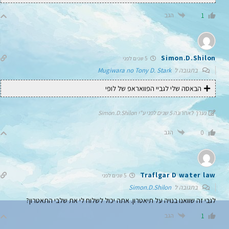
הגב
1
Simon.D.Shilon
5 שנים לפני
בתגובה ל
Mugiwara no Tony D. Stark
הבאסה שלי לגביי הפוואראפ של לופי
נערך לאחרונה 5 שנים לפני ע"י Simon.D.Shilon
הגב
0
Traflgar D water law
5 שנים לפני
בתגובה ל
Simon.D.Shilon
לגבי זה שוואנו בנויה על תיאטרון. אתה יכול לשלוח לי את שלבי התאטרון?
הגב
1