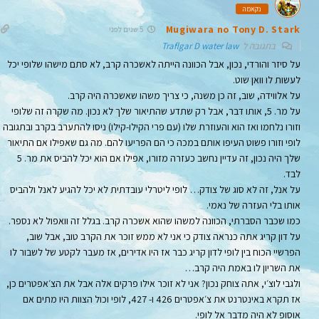
נקאמה
Mugiwara no Tony D. Stark
5 שנים לפני
בתגובה ל
Traflgar D water law
על סיזר והורדי, נכון, אבל הכוונה הייתה לאשכרה קרב, לא סתם מישהו שלופי יכל
לעשות לו וואן שוט.
על אלווידה, שוב, זה כן משנה, כי צריך משהו שאשכרה היה קרב.
על מר. 5, אותו דבר, אבל רק שתדע שהתיאור שלך לא נכון. מה שקרה זה שלופי
וזורו נלחמו ואז הוא והעוזרת שלו (עם פרי הקילו-קילו) ניסו להתערב בקרב ובתגובה
לופי וזורו פשוט העיפו אותם במכה כי הם הפריעו להם. מה גם שאפילו אם התיאור
שלך היה נכון, זה עדיין נחשב כעזרה מזורו, אפילו אם הוא יכל להביס את מר. 5
לבד.
על אנל, זה לא סוג של צודק… לופי ליטרלי עובדתית לא יכל להגיע לאנל ולהביס
אותו בלי העזרה של נאמי.
כמו שכבר הסברתי, הכוונה למשהו שהוא אשכרה קרב. בגלל זה וואפול לא נספר.
על דון קריג אתה כנראה צודק כי אני לא ממש זוכר את הקרב טוב, אבל שוב,
הפרשיי הכוח בין לופי לדון קריג כבר אז היו אדירים, אז מעבר לקטע של לשבור לו
את השריון לו באמת היה קרב…
ולגבי לוצ׳י, אתה צוחק נכון? אני לא זוכר אילו פרקים אלה אבל את הצ׳אפטרים כן,
אז תקרא באינטרנט את צ׳אפטרים 426 ו- 427, לופי וכול הצוות היו מתים אם
אוסופ לא היה מדבר אל לופי.