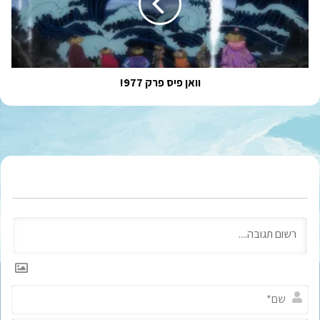
וואן פיס פרק 977!
ש
ם