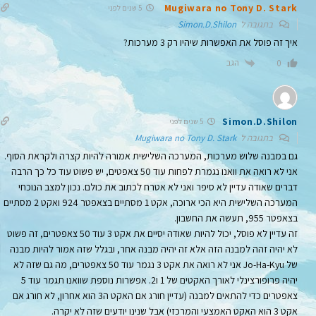
Mugiwara no Tony D. Stark
5 שנים לפני
בתגובה ל
Simon.D.Shilon
איך זה פוסל את האפשרות שיהיו רק 3 מערכות?
הגב
0
Simon.D.Shilon
5 שנים לפני
בתגובה ל
Mugiwara no Tony D. Stark
גם במבנה שלוש מערכות, המערכה השלישית אמורה להיות קצרה ולקראת הסוף.
אני לא רואה את וואנו נגמרת לפחות עוד 50 צאפטים, יש פשוט עוד כל כך הרבה
דברים שאודה עדיין לא סיפר ואני לא אטרח לכתוב את כולם. נכון למצב הנוכחי
המערכה השלישית היא הכי ארוכה, אקט 1 מסתיים בצאפטר 924 ואקט 2 מסתיים
בצאפטר 955, תעשה את החשבון.
זה עדיין לא פוסל, יכול להיות שאודה יסיים את אקט 3 עוד 50 צאפטרים, זה פשוט
לא יהיה זהה למבנה הזה אלא זה יהיה מבנה אחר, ובגלל שזה אמור להיות מבנה
של Jo-Ha-Kyu אני לא רואה את אקט 3 נגמר עוד 50 צאפטרים, מה גם שזה לא
יהיה פרופורצינלי לאורך האקטים של 1 ו2. אפשרות נוספת שוואנו תגמר עוד 5
צאפטרים כדי להתאים למבנה (עדיין חורג אם האקט ה3 הוא אחרון, לא חורג אם
אקט 3 הוא האקט האמצעי והמרכזי) אבל שנינו יודעים שזה לא יקרה.