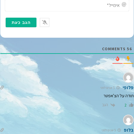
*
א
י
מ
י
י
ל
*
COMMENTS
56
פלופי
5 שנים לפני
תודה על הצ'אפטר
הגב
2
בלופ
5 שנים לפני