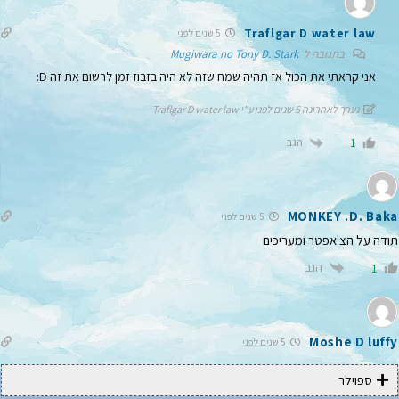
Traflgar D water law
5 שנים לפני
בתגובה ל
Mugiwara no Tony D. Stark
אני קראתי את הכול אז תהיה שמח שזה לא היה בזבוז זמן לרשום את זה D:
נערך לאחרונה 5 שנים לפני ע"י Traflgar D water law
הגב
1
MONKEY .D. Baka
5 שנים לפני
תודה על הצ'אפטר ומעריכים
הגב
1
Moshe D luffy
5 שנים לפני
ספוילר