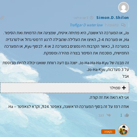
Simon.D.Shilon
5 שנים לפני
בתגובה ל
Traflgar D water law
Jo, או המערכה הראשונה, היא פתיחה איטית, שמציגה את הדמויות ואת הסיפור.
Ha, או מערכות 2-4, האיצו את העלילה שהובילה לרגע דרמטי גדול או לטרגדיה
במערכה 3, כאשר הקרבות היו נפוצים במערכה 2 או 4. לבסוף Kyu, או המערכה
החמישית, מסכמת את הסיפור בצורה מהירה ומספקת.
זה מבנה של Jo-Ha-Ha-Ha-Kyu. ישנה גם דעה רווחת שוואנו יכולה להיות מבוססת
על 3 מערכות, Jo-Ha-Kyu.
אבל
ספוילר
אני לא רואה את זה קורה.
אודה רמז על זה בסוף המערכה הראשונה, צאפטר 924, וקרא לצאפטר – Ha.
הגב
1
נקאמה