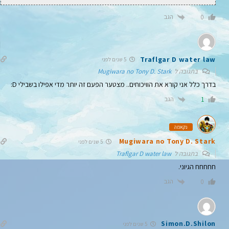
הגב
0
Traflgar D water law
5 שנים לפני
בתגובה ל
Mugiwara no Tony D. Stark
בדרך כלל אני קורא את הוויכוחים.. מצטער הפעם זה יותר מדי אפילו בשבילי D:
הגב
1
נקאמה
Mugiwara no Tony D. Stark
5 שנים לפני
בתגובה ל
Traflgar D water law
חחחחח הגיוני.
הגב
0
Simon.D.Shilon
5 שנים לפני