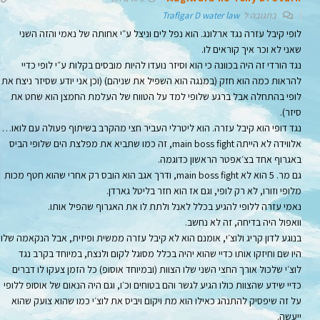
בתגובה ל
Traflgar D water law
לופי קיבל עזרה נגד ארלונג. הוא נפל לים וניצל ע״י אחותה של נאמי והזה השני
שאני לא וכר איך קוראים לו.
נגד הורדי זה היה בכוונה כי הוא וסיזר נועדו להיות מובסים בקלות ע״י לופי כדיי
להראות כמה הוא חזק (במנגה הוא השפיל את שניהם) (וכן אני יודע שסיזר ניצח את
לופי בהתחלה אבל ברגע שלופי למד על הטווח של העלמת החמצן הוא שחט את
סיזר).
נגד דופי הוא קיבל עזרה. הוא ליטרלי העביר חצי מהקרב בשיתוף פעולה עם לואו…
אלווידה לא הייתה main boss fight, זה כמו שתביא את מפלצת הים שלופי הביס
באגרוף אחד בצ׳אפטר הראשון כדוגמה.
גם מר. 5 הוא לא main boss fight, ודרך אגב הוא הובס רק אחרי שהוא חטף מכות
מלופי וזורו, לא רק לופי, וגם אז הוא חזר בליטל גארדן.
נאמי עזרה ללופי להגיע בכלל לאנל ולתת לו את האגרוף שהפיל אותו.
וואפול היה בדיחה, זה לא נחשב.
בנוגע לדון קריג ולוצ׳י, אומנם הוא לא קיבל עזרה ממשית ופיזית, אבל הנקאמה שלו
היו שם וחיזקו אותו כדיי שהוא יהיה בכלל מסוגל לקום ולנצח, במיוחד בקרב נגד
לוצ׳י שלכול אורך החצי השני שלו הצוות (ובמיוחד אוסופ) כל הזמן צעקו לו דברים
כדיי שידע שהצוות כולו הגיע לגשר והם בטוחים וכ׳ו, וגם היה הנאום של אוסופ ללופי
על זה שיפסיק להתנהג כאילו הוא מת ויקום ויביס את לוצ׳י כמו שהוא צועק שהוא
ייעשה.