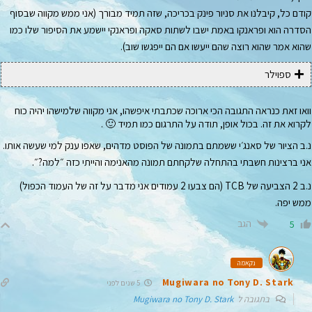
קודם כל, קיבלנו את סניור פינק בכריכה, שזה תמיד מבורך (אני ממש מקווה שבסוף
הסדרה הוא ופראנקו באמת ישבו לשתות סאקה ופראנקי יישמע את הסיפור שלו כמו
שהוא אמר שהוא רוצה שהם ייעשו אם הם ייפגשו שוב).
ספוילר
וואו זאת כנראה התגובה הכי ארוכה שכתבתי איפשהו, אני מקווה שלמישהו יהיה כוח
לקרוא את זה. בכול אופן, תודה על התרגום כמו תמיד 🙂 .
נ.ב הציור של סאנג׳י ששמתם בתמונה של הפוסט מדהים, שאפו ענק למי שעשה אותו.
אני ברצינות חשבתי בהתחלה שלקחתם תמונה מהאנימה והייתי כזה ״למה?״.
נ.ב 2 הצביעה של TCB (הם צבעו 2 עמודים אני מדבר על זה של העמוד הכפול)
ממש יפה.
הגב
5
נקאמה
Mugiwara no Tony D. Stark
5 שנים לפני
בתגובה ל
Mugiwara no Tony D. Stark