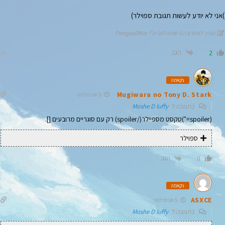
)אני לא יודע לעשות תגובת ספוילר)
נערך לאחרונה 5 שנים לפני ע"י PortgasDMor
הגב
2
נקאמה
Mugiwara no Tony D. Stark
5 שנים לפני
בתגובה ל
Moshe D luffy
(spoiler=")טקסט מספיילר(/spoiler) רק עם סוגריים מרובעים [].
ספוילר
הגב
0
נקאמה
ASXCE
5 שנים לפני
בתגובה ל
Moshe D luffy