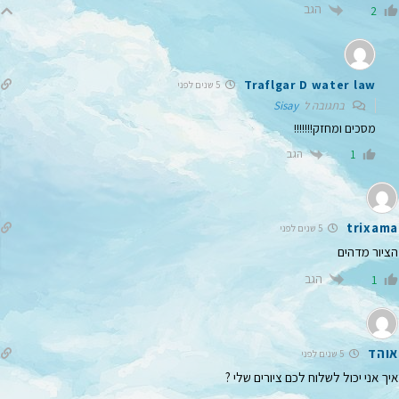
הגב
2
Traflgar D water law
5 שנים לפני
בתגובה ל
Sisay
מסכים ומחזק!!!!!!!
הגב
1
trixama
5 שנים לפני
הציור מדהים
הגב
1
אוהד
5 שנים לפני
איך אני יכול לשלוח לכם ציורים שלי ?