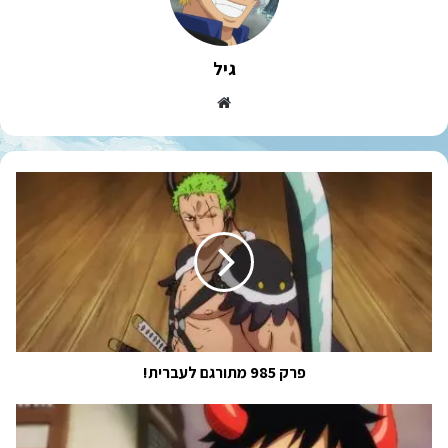
גיל
Website
פרק
985
מתורגם
לעברית!
פרק 985 מתורגם לעברית!
פרק
חדש