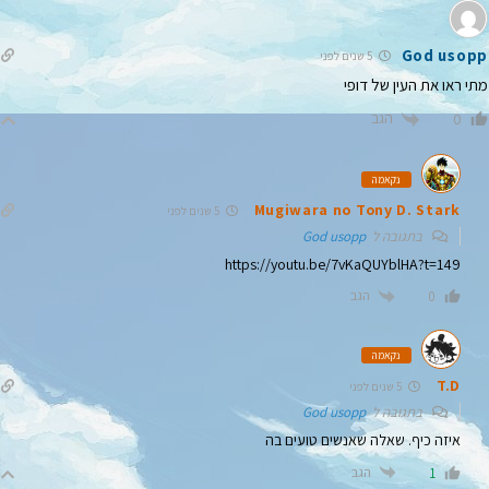
God usopp
5 שנים לפני
מתי ראו את העין של דופי
הגב
0
נקאמה
Mugiwara no Tony D. Stark
5 שנים לפני
בתגובה ל
God usopp
https://youtu.be/7vKaQUYblHA?t=149
הגב
0
נקאמה
T.D
5 שנים לפני
בתגובה ל
God usopp
איזה כיף. שאלה שאנשים טועים בה
הגב
1