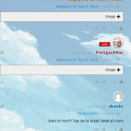
בתגובה ל
Mugiwara no Tony D. Stark
ספוילר
הגב
0
קפטן
PortgasDMor
5 שנים לפני
בתגובה ל
Mugiwara no Tony D. Stark
ספוילר
הגב
0
shanks
5 שנים לפני
בתגובה ל
PortgasDMor
נחכה לצ'אפטר הצבוע ונראה אבל לדעתי זה האקי
הגב
0