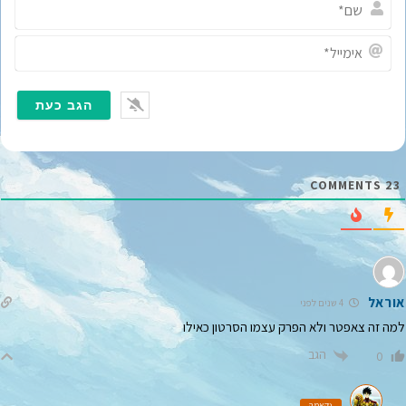
ש
ם
*
א
י
מ
י
י
ל
*
COMMENTS
23
אוראל
4 שנים לפני
למה זה צאפטר ולא הפרק עצמו הסרטון כאילו
הגב
0
נקאמה