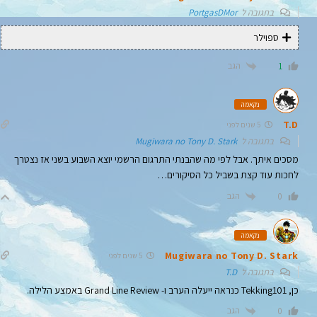
בתגובה ל
PortgasDMor
ספוילר
הגב
1
נקאמה
T.D
5 שנים לפני
בתגובה ל
Mugiwara no Tony D. Stark
מסכים איתך. אבל לפי מה שהבנתי התרגום הרשמי יוצא השבוע בשני אז נצטרך
לחכות עוד קצת בשביל כל הסיקורים…
הגב
0
נקאמה
Mugiwara no Tony D. Stark
5 שנים לפני
בתגובה ל
T.D
כן, Tekking101 כנראה ייעלה הערב ו- Grand Line Review באמצע הלילה.
הגב
0