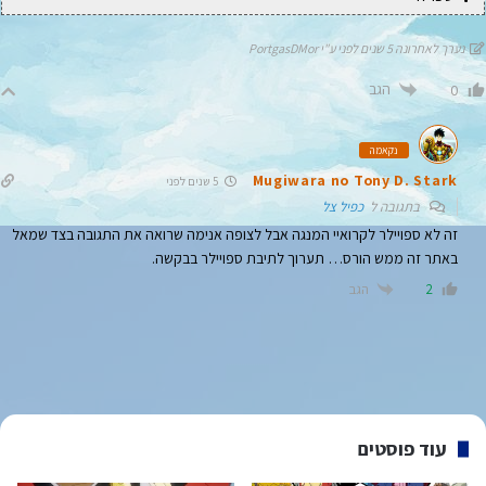
נערך לאחרונה 5 שנים לפני ע"י PortgasDMor
הגב
0
נקאמה
Mugiwara no Tony D. Stark
5 שנים לפני
בתגובה ל
כפיל צל
זה לא ספויילר לקרואיי המנגה אבל לצופה אנימה שרואה את התגובה בצד שמאל
באתר זה ממש הורס… תערוך לתיבת ספויילר בבקשה.
הגב
2
עוד פוסטים