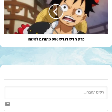
דנדש
986
מתורגם
למשהו
פרק חדש דנדש 986 מתורגם למשהו