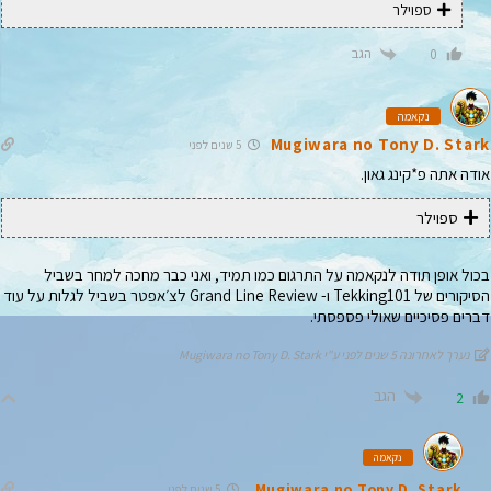
ספוילר
הגב
0
נקאמה
Mugiwara no Tony D. Stark
5 שנים לפני
אודה אתה פ*קינג גאון.
ספוילר
בכול אופן תודה לנקאמה על התרגום כמו תמיד, ואני כבר מחכה למחר בשביל
הסיקורים של Tekking101 ו- Grand Line Review לצ׳אפטר בשביל לגלות על עוד
דברים פסיכיים שאולי פספסתי.
נערך לאחרונה 5 שנים לפני ע"י Mugiwara no Tony D. Stark
הגב
2
נקאמה
Mugiwara no Tony D. Stark
5 שנים לפני