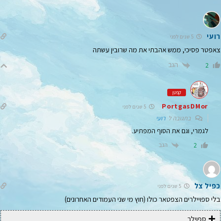
רועי
5 שנים לפני
צאפטר פסיכי, ממש אהבתי את מה שרובין עשתה
הגב
2
קפטן
PortgasDMor
5 שנים לפני
בתגובה ל
רועי
לגמרי, וגם את הסוף המפתיע.
הגב
2
כפיל צל
5 שנים לפני
בלי ספויילרים הצפטאר כולו (חוץ מי שני העמודים האחרונים)
ספוילר