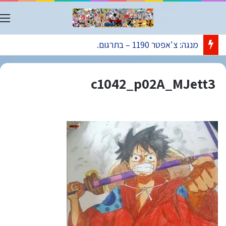
ת
מנגה: צ'אפטר 1190 – בתרגום.
c1042_p02A_MJett3