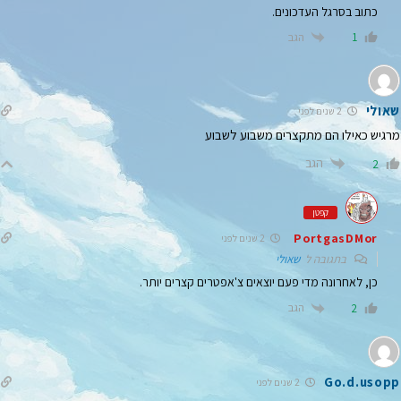
כתוב בסרגל העדכונים.
הגב
1
שאולי
2 שנים לפני
מרגיש כאילו הם מתקצרים משבוע לשבוע
הגב
2
קפטן
PortgasDMor
2 שנים לפני
בתגובה ל
שאולי
כן, לאחרונה מדי פעם יוצאים צ'אפטרים קצרים יותר.
הגב
2
Go.d.usopp
2 שנים לפני