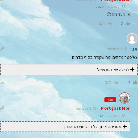
בתגובה ל
טטרו
אין בעד מה 🙂
הגב
2
אבי
2 שנים לפני
צא'פטר מדהים ומה שקורה בסוף מדהים
נפילה של החמישה?
הגב
2
קפטן
PortgasDMor
2 שנים לפני
בתגובה ל
אבי
מסכימה איתך על הכל חוץ מהאחרון