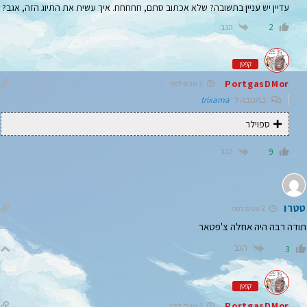
עדיין יש עניין בתשובה? שלא אכתוב סתם, חחחחח. איך עשית את התיוג הזה, אגב?
הגב
2
קפטן
PortgasDMor
2 שנים לפני
בתגובה ל
trixama
ספוילר
הגב
9
טטרו
2 שנים לפני
תודה רבה היה אחלה צ'פטאר
הגב
3
קפטן
PortgasDMor
2 שנים לפני