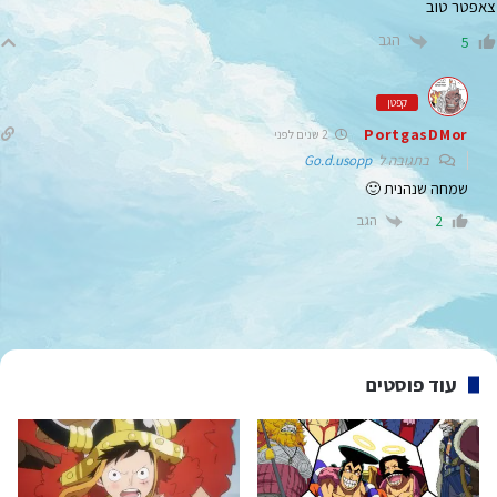
צאפטר טוב
הגב
5
קפטן
PortgasDMor
2 שנים לפני
בתגובה ל
Go.d.usopp
שמחה שנהנית 🙂
הגב
2
עוד פוסטים