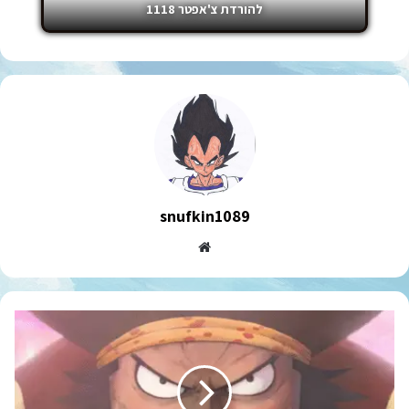
להורדת צ'אפטר 1118
snufkin1089
Website
וואן
פיס
ריקאפ
על
היונקו