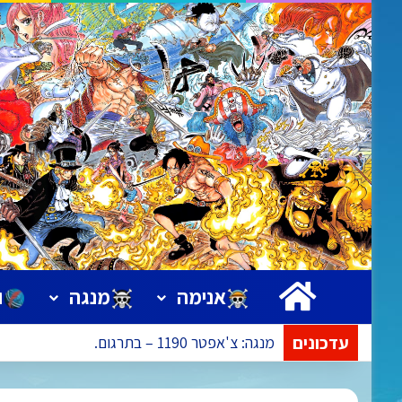
ראשי
אנימה
מנגה
ו
עדכונים
מנגה: צ'אפטר 1190 – בתרגום.