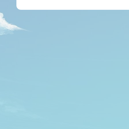
י
ל
*