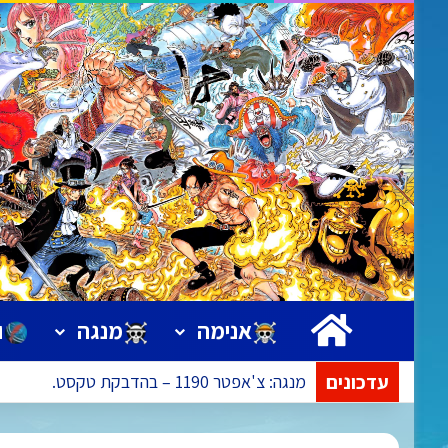
ראשי
אנימה
מנגה
ו
עדכונים
מנגה: צ'אפטר 1190 – בהדבקת טקסט.