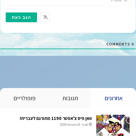
י
מ
י
י
ל
*
COMMENTS
0
אחרונים
תגובות
פופולריים
וואן פיס צ'אפטר 1190 מתורגם לעברית!
שבת - 8 באוגוסט 2026