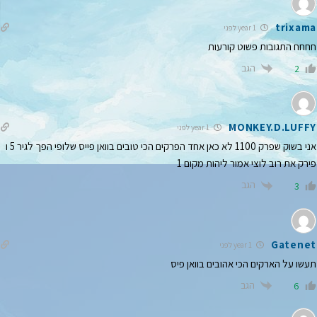
trixama
1 year לפני
חחחח התגובות פשוט קורעות
הגב
2
MONKEY.D.LUFFY
1 year לפני
אני בשוק שפרק 1100 לא כאן אחד הפרקים הכי טובים בוואן פייס שלופי הפך לגיר 5 ו
פירק את רוב לוצי אמור ליהות מקום 1
הגב
3
Gatenet
1 year לפני
תעשו על הארקים הכי אהובים בוואן פיס
הגב
6