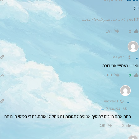
כע
נערך לאחרונה 1 year לפני ע"י הסיבה
הגב
0
...
1 year לפני
וואיייייי נעמיייי אני בוכה
הגב
2
...
1 year לפני
בתגובה ל
...
חחח אתם חייבים להוסיף אמוגים לתגובות זה מחק לי אותם. זה די בסיסי היום חח
הגב
0