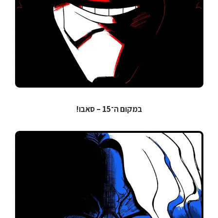
במקום ה־15 – סאבו!