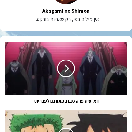
Akagami no Shimon
אין מילים בפי, רק שאריות בורקס...
וואן
פיס
פרק
1118
מתורגם
לעברית!
וואן פיס פרק 1118 מתורגם לעברית!
וואן
פיס
צ'אפטר
1126