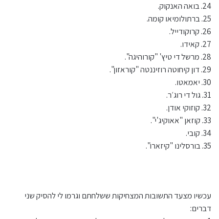
24. בואה האנקוק.
25. ברתולומיאו קומה.
26. קרוקודייל.
27. קאידו.
28. מרשל די טיץ' "קורוהיגה".
29. דון קיחוטה רוזיננטה "קוראזון".
30. יאמאטו.
31. גול די רוג׳ר.
32. קוזוקי אודן.
33. קוזאן "אאוקיג'י".
34. קובי.
35. בורסלינו "קיזארו".
עכשיו מצעד התשובות המצחיקות ששלחתם וגרמו לי להסיק שני
דברים: