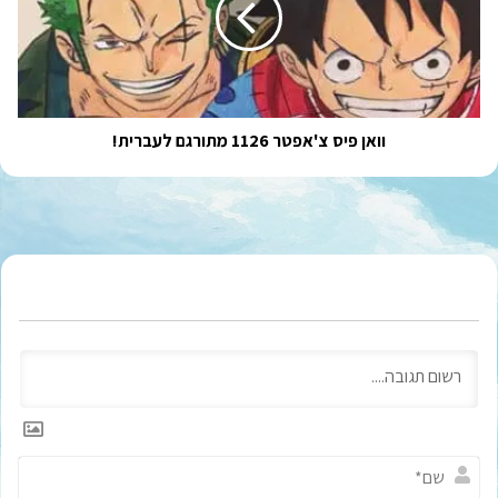
מתורגם
לעברית!
וואן פיס צ'אפטר 1126 מתורגם לעברית!
ש
ם