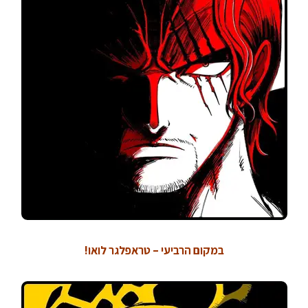
במקום הרביעי – טראפלגר לואו!