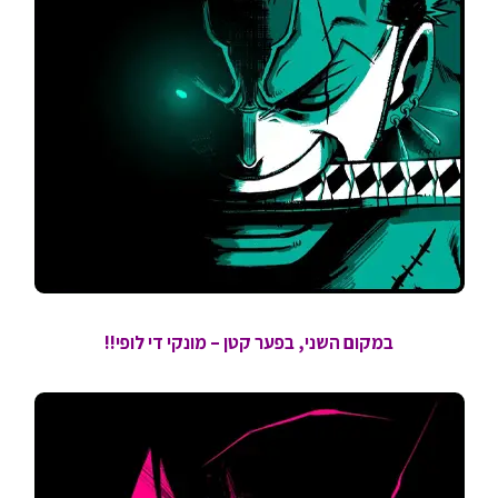
במקום השני, בפער קטן – מונקי די לופי!!