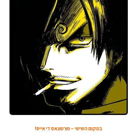
במקום השישי – פורטוגאס די אייס!