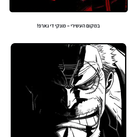
במקום העשירי – מונקי די גארפ!