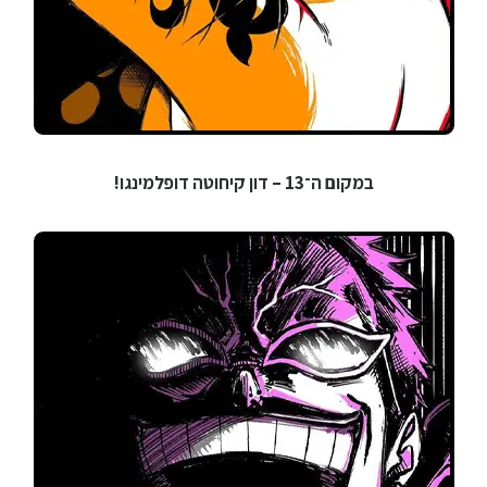
במקום ה־13 – דון קיחוטה דופלמינגו!