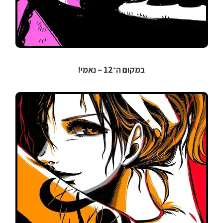
במקום ה־12 – נאמי!