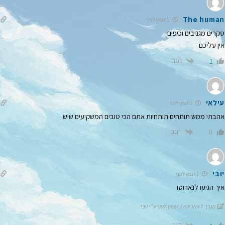
The human
1 year לפני
סקרים מגניבים וכיפים
אין עליכם
הגב
1
עילאי
1 year לפני
אהבתי ממש תותחים תותחיות אתם הכי טובים המשקיעים שיש.
הגב
0
יובי
1 year לפני
איך הגיעו לנארוטו
נערך לאחרונה 1 year לפני ע"י יובי