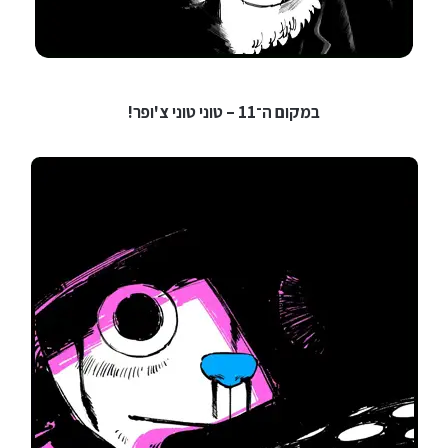
במקום ה־11 – טוני טוני צ'ופר!