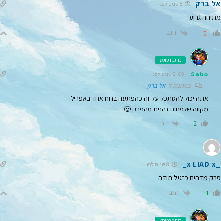
אל ברק
8 שנים לפני
מתיחה גרוע
הגב
-5
כותב הפוסט
Sabo
8 שנים לפני
בתגובה ל
אל ברק
אתה יכול להסתכל על זה כהפתעה ברוח אחד באפריל.
מקווה שלפחות נהנית מהפרק 🙂
הגב
2
_x LIAD x_
8 שנים לפני
פרק מדהים כרגיל תודה
הגב
1
כותב הפוסט