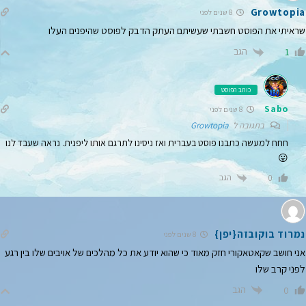
Growtopia
8 שנים לפני
שראיתי את הפוסט חשבתי שעשיתם העתק הדבק לפוסט שהיפנים העלו
הגב
1
כותב הפוסט
Sabo
8 שנים לפני
בתגובה ל
Growtopia
חחח למעשה כתבנו פוסט בעברית ואז ניסינו לתרגם אותו ליפנית. נראה שעבד לנו
😛
הגב
0
נמרוד בוקובזה{יפן}
8 שנים לפני
אני חושב שקאטאקורי חזק מאוד כי שהוא יודע את כל מהלכים של אויבים שלו בין רגע
לפני קרב שלו
הגב
0