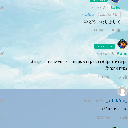
Sabo
8 שנים לפני
בתגובה ל
_x LIAD x_
どういたしまして 🙂
הגב
0
כותב הפוסט
Sabo
8 שנים לפני
הקישורים תוקנו (כרגע רק הראשון עובד, אך השאר יעבדו בקרוב).
צפייה מהנה 🙂
הגב
0
_x LIAD x_
8 שנים לפני
מה זה מתיחה????
הגב
0