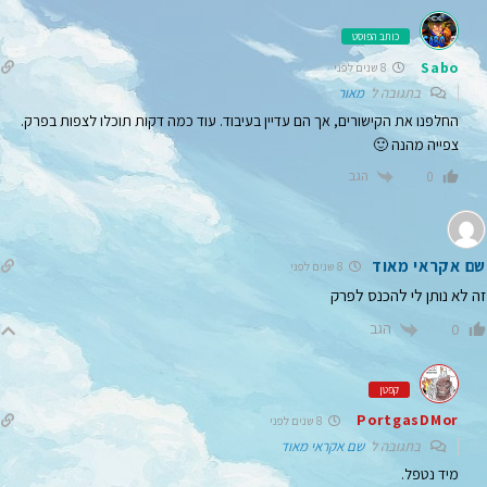
כותב הפוסט
Sabo
8 שנים לפני
בתגובה ל
מאור
החלפנו את הקישורים, אך הם עדיין בעיבוד. עוד כמה דקות תוכלו לצפות בפרק.
צפייה מהנה 🙂
הגב
0
שם אקראי מאוד
8 שנים לפני
זה לא נותן לי להכנס לפרק
הגב
0
קפטן
PortgasDMor
8 שנים לפני
בתגובה ל
שם אקראי מאוד
מיד נטפל.