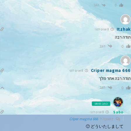
הגב
0
Itzhak
8 שנים לפני
תודה רבה
הגב
0
Criper magma 666
8 שנים לפני
תודה רבה אתר מלך
הגב
0
כותב הפוסט
Sabo
8 שנים לפני
בתגובה ל
Criper magma 666
どういたしまして 🙂