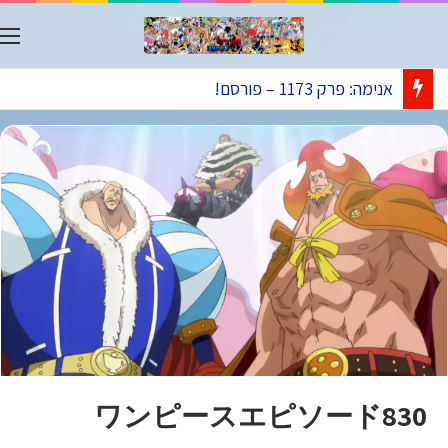
ת
אנימה: פרק 1173 – פורסם!
ワンピースエピソード830