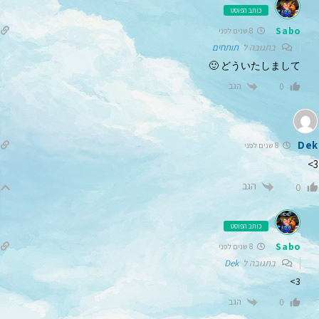
כותב הפוסט
Sabo
8 שנים לפני
בתגובה ל
תותחים
どういたしまして 🙂
הגב
0
Dek
8 שנים לפני
3>
הגב
0
כותב הפוסט
Sabo
8 שנים לפני
בתגובה ל
Dek
3>
הגב
0