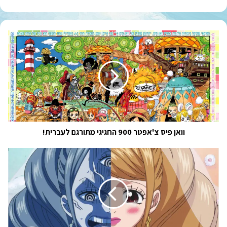
וואן
פיס
צ'אפטר
900
החגיגי
מתורגם
לעברית!
וואן פיס צ'אפטר 900 החגיגי מתורגם לעברית!
פרק
831
מתורגם
לעברית!