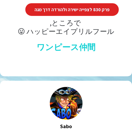
פרק 830 לצפייה ישירה ולהורדה דרך מגה
ところで,
ハッピーエイプリルフール 😛
ワンピース仲間
Sabo