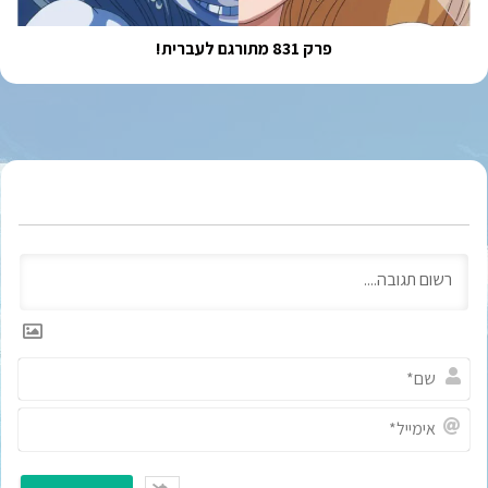
פרק 831 מתורגם לעברית!
ש
ם
*
א
י
מ