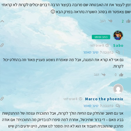
זמן לעצור את זה האבטחה שם מרובה בקיצור הרבה דברים יכולים לקרות לא קראתי
שום צאפטר וזו בסהכ השערה נתראה בפרק הבא 🙂
הגב
2
כותב הפוסט
Sabo
8 שנים לפני
בתגובה ל
טיגר סאמר
גם אני לא קורא את המנגה, אבל מה שאמרת נשמע מעניין מאוד וזה בהחלט יכול
לקרות.
הגב
0
Marco the phoenix
8 שנים לפני
בתגובה ל
טיגר סאמר
אני גם חושב שהחלק עם החיות הולך לקרות, אבל התוכנית עצמה של ההתנקשות
בביג מאם – די ברור שתיכשל, אחרת למה סיפרו לנו בדיוק מה התוכנית? אם אודה
מתכנן שהתוכנית תעבוד אז הוא לא היה מספר לנו אותה, היינו יודעים רק שיש