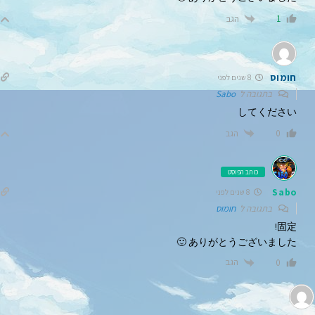
הגב
1
חומוס
8 שנים לפני
בתגובה ל
Sabo
してください
הגב
0
כותב הפוסט
Sabo
8 שנים לפני
בתגובה ל
חומוס
固定!
ありがとうございました 🙂
הגב
0