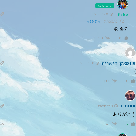
כותב הפוסט
Sabo
8 שנים לפני
בתגובה ל
_x LIAD x_
多分 😛
הגב
0
אוזמאקי די אריה
8 שנים לפני
):
הגב
0
תותחים
8 שנים לפני
ありがとう
הגב
2