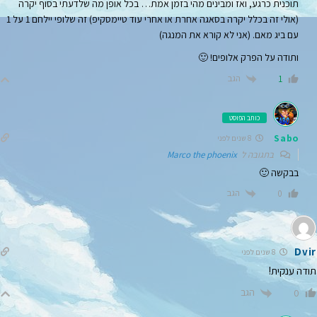
תוכנית כרגע, ואז ומבינים מהי בזמן אמת… בכל אופן מה שלדעתי בסוף יקרה
(אולי זה בכלל יקרה בסאגה אחרת או אחרי עוד טיימסקיפ) זה שלופי יילחם 1 על 1
עם ביג מאם. (אני לא קורא את המנגה)
ותודה על הפרק אלופים! 🙂
הגב
1
כותב הפוסט
Sabo
8 שנים לפני
בתגובה ל
Marco the phoenix
בבקשה 🙂
הגב
0
Dvir
8 שנים לפני
תודה ענקית!
הגב
0