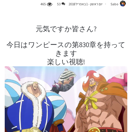
Sabo
יום ראשון - 1 באפריל 2018
53
465
?元気ですか皆さん
今日はワンピースの第830章を持って
きます
!楽しい視聴