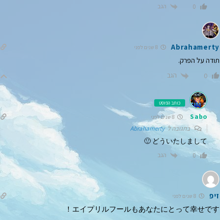
הגב
0
Abrahamerty
8 שנים לפני
תודה על הפרק.
הגב
0
כותב הפוסט
Sabo
8 שנים לפני
בתגובה ל
Abrahamerty
どういたしまして 🙂
הגב
0
זיפ
8 שנים לפני
エイプリルフールもあなたにとって幸せです！