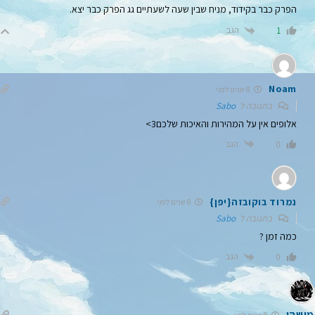
הפרק כבר בקידוד, מניח שבין שעה לשעתיים גג הפרק כבר יצא.
הגב
1
Noam
8 שנים לפני
בתגובה ל
Sabo
אלופים אין על המהירות והאיכות שלכם3>
הגב
0
נמרוד בוקובזה{יפן}
8 שנים לפני
בתגובה ל
Sabo
כמה זמן ?
הגב
0
מישהו