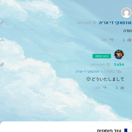
אוזמאקי די אריה
8 שנים לפני
תודה
הגב
1
כותב הפוסט
Sabo
8 שנים לפני
בתגובה ל
אוזמאקי די אריה
どういたしまして 🙂
הגב
1
עוד פוסטים