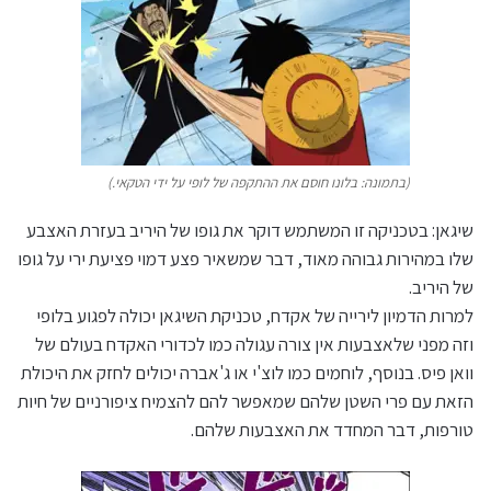
(בתמונה: בלונו חוסם את ההתקפה של לופי על ידי הטקאי.)
שיגאן: בטכניקה זו המשתמש דוקר את גופו של היריב בעזרת האצבע
שלו במהירות גבוהה מאוד, דבר שמשאיר פצע דמוי פציעת ירי על גופו
של היריב.
למרות הדמיון לירייה של אקדח, טכניקת השיגאן יכולה לפגוע בלופי
וזה מפני שלאצבעות אין צורה עגולה כמו לכדורי האקדח בעולם של
וואן פיס. בנוסף, לוחמים כמו לוצ'י או ג'אברה יכולים לחזק את היכולת
הזאת עם פרי השטן שלהם שמאפשר להם להצמיח ציפורניים של חיות
טורפות, דבר המחדד את האצבעות שלהם.