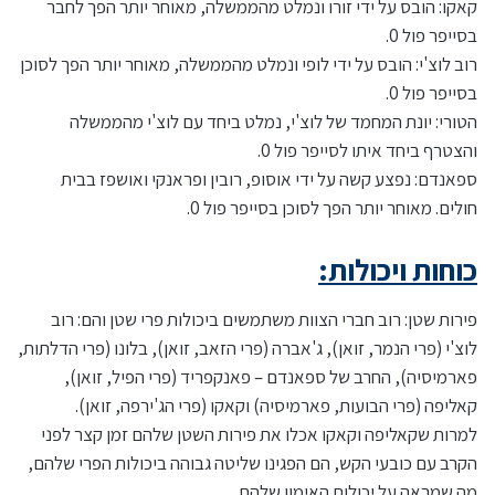
קאקו: הובס על ידי זורו ונמלט מהממשלה, מאוחר יותר הפך לחבר
בסייפר פול 0.
רוב לוצ'י: הובס על ידי לופי ונמלט מהממשלה, מאוחר יותר הפך לסוכן
בסייפר פול 0.
הטורי: יונת המחמד של לוצ'י, נמלט ביחד עם לוצ'י מהממשלה
והצטרף ביחד איתו לסייפר פול 0.
ספאנדם: נפצע קשה על ידי אוסופ, רובין ופראנקי ואושפז בבית
חולים. מאוחר יותר הפך לסוכן בסייפר פול 0.
כוחות ויכולות:
פירות שטן: רוב חברי הצוות משתמשים ביכולות פרי שטן והם: רוב
לוצ'י (פרי הנמר, זואן), ג'אברה (פרי הזאב, זואן), בלונו (פרי הדלתות,
פארמיסיה), החרב של ספאנדם – פאנקפריד (פרי הפיל, זואן),
קאליפה (פרי הבועות, פארמיסיה) וקאקו (פרי הג'ירפה, זואן).
למרות שקאליפה וקאקו אכלו את פירות השטן שלהם זמן קצר לפני
הקרב עם כובעי הקש, הם הפגינו שליטה גבוהה ביכולות הפרי שלהם,
מה שמראה על יכולות האימון שלהם.