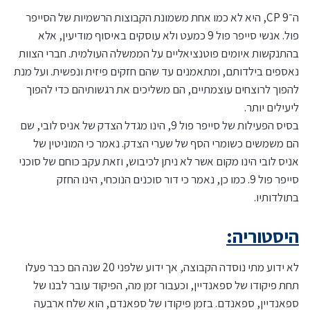
ה־CP 9, היא לא כמו אחת משמונת הקבוצות הרשמיות של הסייפר
פול. אנשי סייפר פול 9 כמעט ולא עוסקים באיסוף מודיעין, אלא
בהתנקשות איומים פוטנציאליים על הממשלה העולמית. חברי הצוות
נאספים בילדותם, ומתאמנים עד שהם חזקים פיזית ונפשית. ועל מנת
להפוך לרוצחים עוצמתיים, הם משליכים את רגשותיהם כדי להפוך
ליעילים יותר.
בסיס הפעילות של סייפר פול 9, הינו מגדל הצדק של אניס לובי, שם
הם משמשים כשומרי הסף של שערי הצדק. נאמר כי המוניטין של
אניס לובי הינו מקום אשר לא ניתן לכיבוש, וזאת עקב כוחם של סוכני
סייפר פול 9. כמו כן, נאמר כי דור סוכנים הנוכחי, הינו החזק
בתולדותיו.
היסטוריה:
לא ידוע מתי נוסדה הקבוצה, אך ידוע שלפני 20 שנה הם כבר פעלו
תחת פיקודו של ספאנדיין, וכעבור זמן מה, הפיקוד עובר לבנו של
ספאנדיין, ספאנדם. בזמן פיקודו של ספאנדם, הוא שלח ארבעה