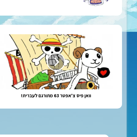
וואן
פיס
צ'אפטר
63
מתורגם
לעברית!
וואן פיס צ'אפטר 63 מתורגם לעברית!