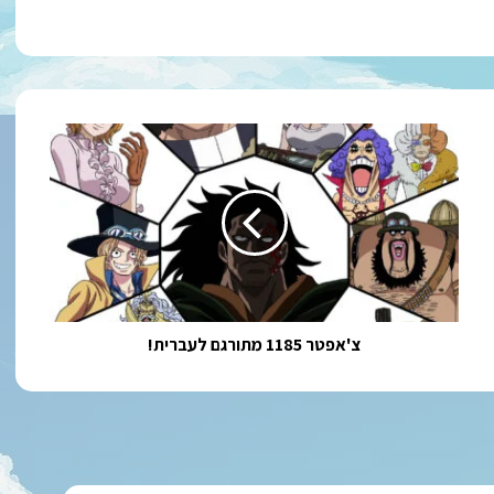
צ'אפטר
1185
מתורגם
לעברית!
צ'אפטר 1185 מתורגם לעברית!