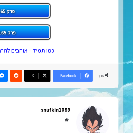
פרק 1165 דרך דרייב
פרק 1165 דרך הולדר
כמו תמיד – אוהבים לתרג
eddit
X
Facebook
שתף
snufkin1089
Website