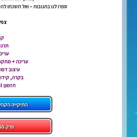
ספרו לנו בתגובות – ואל תשכחו להס
צפי
קר
תרגום
עריכה
עריכה + מתקפות: in1089
עיצוב דפוס
בקרה, קידוד
תזמון: Crunchyroll.
התיקייה הקהי
פרק 1165 דרך מגה