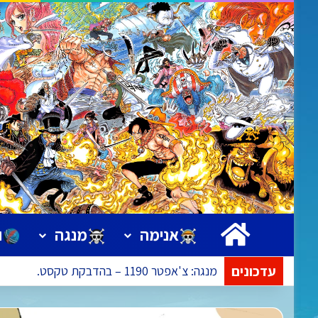
ראשי
אנימה
מנגה
ו
עדכונים
אנימה: פרק 1173 – ישודר בתאריך 09.08.