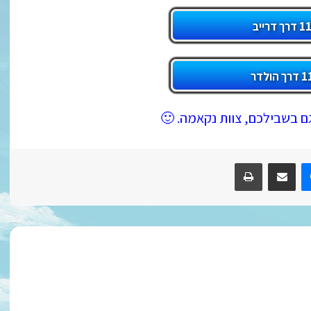
ם בשבילכם, צוות נקאמה. 🙂
R
Messenger
שתף במייל
הדפס/י