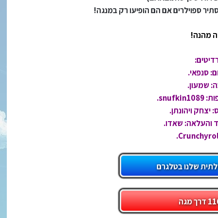
תיר ספוילרים אם הם הופיעו רק במנגה!
ה מהנה!
דיטים:
: סנפאי.
: שמעון.
snufk.
: יצחק ויהונתן.
 והעלאה: שאדו.
לתית שלנו בטלגרם