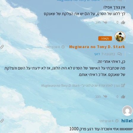
אין צורך אפילו
לך ללוגו של הסרט, על הD יש את הצלקת של שאנקס
הגב
0
נקאמה
Mugiwara no Tony D. Stark
4 שנים לפני
בתגובה ל
רועי
כן, ראיתי אחרי זה.
מה שכתבתי על האישור של הסרט לא היה הלוגו, אז לא ידעתי על השם והצלקת
של שאנקס. אח״כ ראיתי אותם.
נערך לאחרונה 4 שנים לפני ע"י Mugiwara no Tony D. Stark
הגב
0
hillel
4 שנים לפני
יוווווואווווו אחי אשׁכרה עוד רגע פּרק 1000