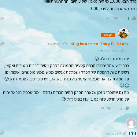
פרק הבא 1000, מי היה מאמין שיגיע היום, ההתרגשות!!!!!!!!
חייב משהו מיוחד לפרק 1000
הגב
1
נקאמה
Mugiwara no Tony D. Stark
4 שנים לפני
בתגובה ל
אבי
יהיה מיוחד בהחלט 🙂
כבר ידוע שהם ירחיבו הרבה קטעים מהמנגה בפרק ויוסיפו דברים מגניבים ואקשן,
רשימת צוות ההפקה של הפרק (שכוללת אנשים ממש ממש מוכשרים ואיכותיים)
פורסמה וזה נראה שכצפוי האנימציה תהיה בשיאה, ויש סיכוי טוב לפתיח חדש 🙂
🙂 🙂 .
מה גם שהוכרז מזמן שלאחר הפרק תהיה הכרזה גדולה – מה שככול הנראה יהיה
על סרט חדש, שזה כמובן עדו בונוס גדול 🙂 .
הגב
1
זורו
4 שנים לפני