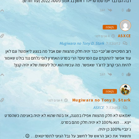
רבה הם כבר ייפרסמו טריילר ראשון בג׳אמפ פסטה 2022 (עוד חודש).
הגב
0
נקאמה
ASXCE
4 שנים לפני
בתגובה ל
Mugiwara no Tony D. Stark
רוב הסיכויים שג'ינביי כבר יהיה חלק מהצוות שם אבל מה בנוגע ליאמטו? וגם לאן
עוד אפשר להתקדם עם הסרטים? הרי בסרט האחרון לופי נלחם נגד בולט שאמור
להיות הכי קרוב לרוג'ר שאפשר. מה עכשיו הוא יכול לעשות שלא יהיה קנון?
הגב
0
נקאמה
Mugiwara no Tony D. Stark
4 שנים לפני
בתגובה ל
ASXCE
יאמאטו לא חלק מהצוות אפילו במנגה, אז בטח שהוא לא יהיה באנימה כשהסרט
ייצא… הוא 100% לא יהיה חלק מהם בסרט.
ג׳ינביי 100% כן יהיה.
ותשאיר את כאב הראש של לחשוב על נבל הגיוני לתסריטאים… 😉 .