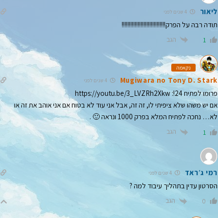
ליאור
4 שנים לפני
תודה רבה על הפרק!!!!!!!!!!!!!!!!!!!!!!!!!!!!!!
הגב
1
נקאמה
Mugiwara no Tony D. Stark
4 שנים לפני
פרומו לפתיח 24!:
https://youtu.be/3_LVZRh2Xkw
אם יש משהו שלא ציפיתי לו, זה זה, אבל אני עוד לא בטוח אם אני אוהב את זה או
לא… נחכה לפתיח המלא בפרק 1000 ונראה 🙂 .
הגב
1
רמי ג׳ראד
4 שנים לפני
הסרטון עדין בתהליך עיבוד למה ?
הגב
0