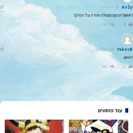
AvZy
4 שנים לפני
ראשון! תרגום מעולה ותודה על הפרק!
הגב
1
YakovB
4 שנים לפני
ראשון
הגב
0
עוד פוסטים