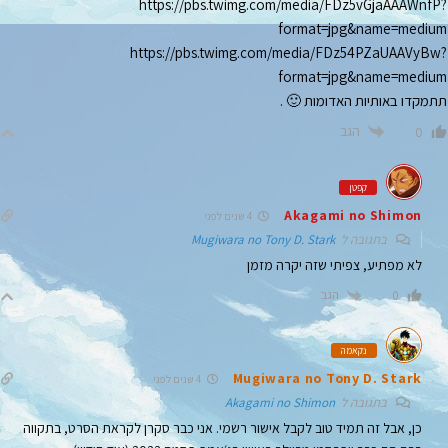
https://pbs.twimg.com/media/FDz5vGjaAAAWnfP?
format=jpg&name=medium
https://pbs.twimg.com/media/FDz54PZaUAAVyBw?
format=jpg&name=medium
תתמקדו באותיות האדומות 🙂 .
הגב
0
קפטן
Akagami no Shimon
4 שנים לפני
בתגובה ל
Mugiwara no Tony D. Stark
לא מפתיע, צפיתי שזה יקרה מזמן
הגב
0
נקאמה
Mugiwara no Tony D. Stark
4 שנים לפני
בתגובה ל
Akagami no Shimon
כן, אבל זה תמיד טוב לקבל אישור רשמי. אני כבר סקרן לקראת הסרט, בתקווה