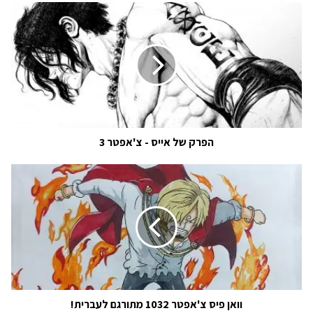
הפרק
של
אייס
-
צ'אפטר
3
הפרק של אייס - צ'אפטר 3
וואן
פיס
צ'אפטר
1032
מתורגם
לעברית!
וואן פיס צ'אפטר 1032 מתורגם לעברית!