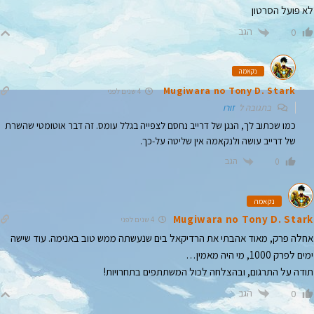
לא פועל הסרטון
הגב
0
נקאמה
Mugiwara no Tony D. Stark
4 שנים לפני
בתגובה ל
זורו
כמו שכתוב לך, הנגן של דרייב נחסם לצפייה בגלל עומס. זה דבר אוטומטי שהשרת
של דרייב עושה ולנקאמה אין שליטה על-כך.
הגב
0
נקאמה
Mugiwara no Tony D. Stark
4 שנים לפני
אחלה פרק, מאוד אהבתי את הרדיקאל בים שנעשתה ממש טוב באנימה. עוד שישה
ימים לפרק 1000, מי היה מאמין…
תודה על התרגום, ובהצלחה לכול המשתתפים בתחרויות!
הגב
0