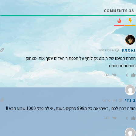
*
COMMENTS
35
זאמאס
4 שנים לפני
חחחח המימז של רובוטניק לוחץ על הכפתור האדום שפך אותי מצחוק
חחחחחחחחחחח
הגב
0
בינדי
4 שנים לפני
תודה רבה לכם , ראיתי את כל ה999 פרקים בשנה , יאלה פרק 1000 שבוע הבא !!
הגב
0