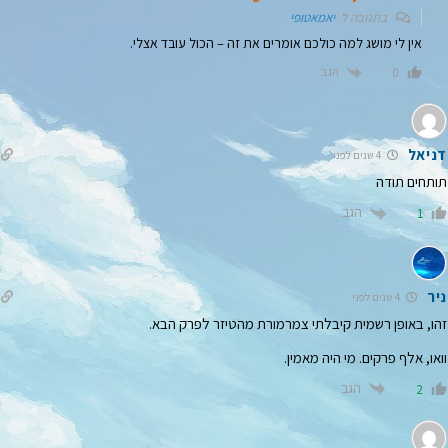
בתגובה ל
יאמאטופי
אין לי מושג למה כולכם אומרים את זה – הכול עובד אצלי.
הגב
0
דניאל
4 שנים לפני
תותחים תודה
הגב
1
ניר
4 שנים לפני
זהו, באופן רשמית קיבלתי צמרמורת מהטיזר לפרק הבא.
וואו, אלף פרקים. מי היה מאמין.
הגב
2