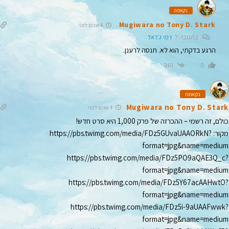
נקאמה
Mugiwara no Tony D. Stark
4 שנים לפני
בתגובה ל
רמי ג׳ראד
הרגע בדקתי, הוא לא. תנסה לרענן.
הגב
0
נקאמה
Mugiwara no Tony D. Stark
4 שנים לפני
כולם, זה רשמי – ההכרזה של פרק 1,000 היא סרט חדש!
מקור:
https://pbs.twimg.com/media/FDz5GUvaUAAORkN?
format=jpg&name=medium
https://pbs.twimg.com/media/FDz5PO9aQAE3Q_c?
format=jpg&name=medium
https://pbs.twimg.com/media/FDz5Y67acAAHwtO?
format=jpg&name=medium
https://pbs.twimg.com/media/FDz5i-9aUAAFwwk?
format=jpg&name=medium