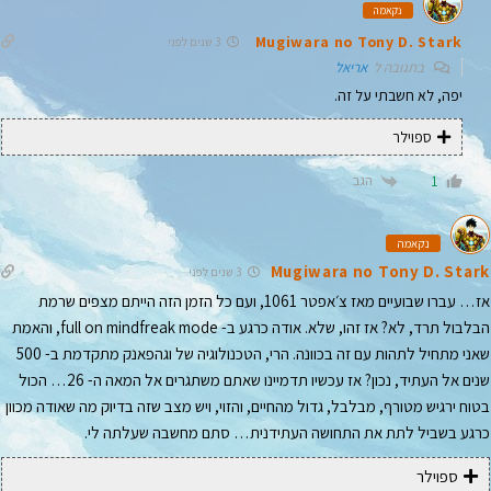
נקאמה
Mugiwara no Tony D. Stark
3 שנים לפני
בתגובה ל
אריאל
יפה, לא חשבתי על זה.
ספוילר
הגב
1
נקאמה
Mugiwara no Tony D. Stark
3 שנים לפני
אז… עברו שבועיים מאז צ׳אפטר 1061, ועם כל הזמן הזה הייתם מצפים שרמת
הבלבול תרד, לא? אז זהו, שלא. אודה כרגע ב- full on mindfreak mode, והאמת
שאני מתחיל לתהות עם זה בכוונה. הרי, הטכנולוגיה של וגהפאנק מתקדמת ב- 500
שנים אל העתיד, נכון? אז עכשיו תדמיינו שאתם משתגרים אל המאה ה- 26… הכול
בטוח ירגיש מטורף, מבלבל, גדול מהחיים, והזוי, ויש מצב שזה בדיוק מה שאודה מכוון
כרגע בשביל לתת את התחושה העתידנית… סתם מחשבה שעלתה לי.
ספוילר