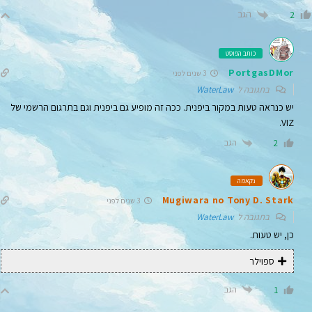
הגב
2
כותב הפוסט
PortgasDMor
3 שנים לפני
בתגובה ל
WaterLaw
יש כנראה טעות במקור ביפנית. ככה זה מופיע גם ביפנית וגם בתרגום הרשמי של
VIZ.
הגב
2
נקאמה
Mugiwara no Tony D. Stark
3 שנים לפני
בתגובה ל
WaterLaw
כן, יש טעות.
ספוילר
הגב
1