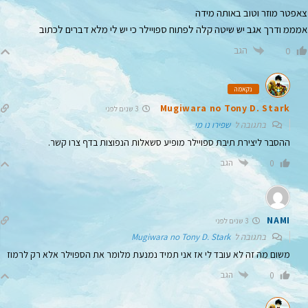
צאפטר מוזר וטוב באותה מידה
אמממ ודרך אגב יש שיטה קלה לפתוח ספויילר כי יש לי מלא דברים לכתוב
הגב
0
נקאמה
Mugiwara no Tony D. Stark
3 שנים לפני
בתגובה ל
שפירו נו מי
ההסבר ליצירת תיבת ספויילר מופיע סשאלות הנפוצות בדף צרו קשר.
הגב
0
NAMI
3 שנים לפני
בתגובה ל
Mugiwara no Tony D. Stark
משום מה זה לא עובד לי אז אני תמיד נמנעת מלומר את הספוילר אלא רק לרמוז
הגב
0