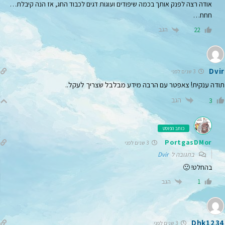
אודה רצה לפנק אותך בכמה שיפודים ועוגות דגים לכבוד החג, אז הנה קיבלת…
חחח…
הגב
22
Dvir
3 שנים לפני
תודה ענקית! צאפטר עם הרבה מידע מבלבל שצריך לעקל..
הגב
3
כותב הפוסט
PortgasDMor
3 שנים לפני
בתגובה ל
Dvir
בהחלט! 🙂
הגב
1
Dhk1234
3 שנים לפני