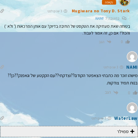
נקאמה
Mugiwara no Tony D. Stark
3 שנים לפני
בתגובה ל
NAMI
בטוחה שאת מעתיקה את הטקסט של התיבה בדיוק? עם אותן המרכאות (' ולא ׳)
והכול? אם כן, זה אמור לעבוד.
הגב
0
NAMI
3 שנים לפני
מישהו זוכר מה כתבתי הצאפטר הקודם??וצדקתי??עם הקקטע של וגאפנק??כן??
בנות תמיד צודקות.
הגב
0
WaterLaw
3 שנים לפני
ספוילר