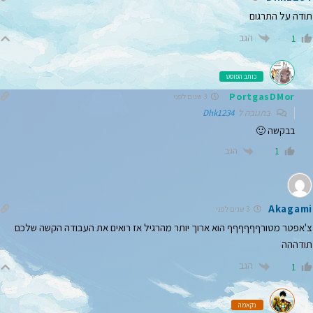
תודה על התרגום
הגב
1
כותב הפוסט
PortgasDMor
3 שנים לפני
בתגובה ל
Dhk1234
בבקשה 🙂
הגב
1
Akagami
3 שנים לפני
צ'אפטר מטורףףףףףף הוא ארוך יותר מהרגיל אז רואים את העבודה הקשה שלכם
תודההה
הגב
1
נקאמה