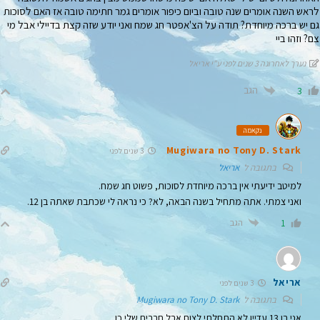
לראש השנה אומרים שנה טובה וביום כיפור אומרים גמר חתימה טובה אז האם לסוכות
גם יש ברכה מיוחדת? תודה על הצ'אפטר חג שמח ואני יודע שזה קצת בדיילי אבל מי
צם? וזהו ביי
נערך לאחרונה 3 שנים לפני ע"י אריאל
הגב
3
נקאמה
Mugiwara no Tony D. Stark
3 שנים לפני
בתגובה ל
אריאל
למיטב ידיעתי אין ברכה מיוחדת לסוכות, פשוט חג שמח.
ואני צמתי. אתה מתחיל בשנה הבאה, לא? כי נראה לי שכתבת שאתה בן 12.
הגב
1
אריאל
3 שנים לפני
בתגובה ל
Mugiwara no Tony D. Stark
אני בן 13 עדיין לא התחלתי לצום אבל חברים שלי כן