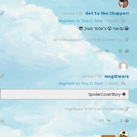
!Get to the Chopper
3 שנים לפני
בתגובה ל
Mugiwara no Tony D. Stark
😀 גם אני! 😛 צ'אפטר מגניב 😎
נערך לאחרונה 3 שנים לפני ע"י !Get to the Chopper
הגב
22
mugiDwara
3 שנים לפני
בתגובה ל
Mugiwara no Tony D. Stark
SpoilerCoverStory
נערך לאחרונה 3 שנים לפני ע"י mugiDwara
הגב
1