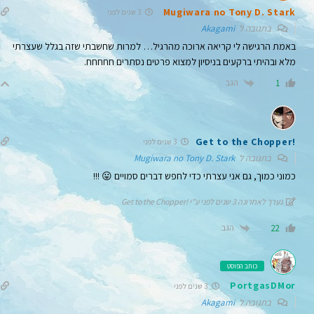
Mugiwara no Tony D. Stark
3 שנים לפני
בתגובה ל
Akagami
באמת הרגישה לי קריאה ארוכה מהרגיל… למרות שחשבתי שזה בגלל שעצרתי
מלא ובהיתי ברקעים בניסיון למצוא פרטים נסתרים חחחחח.
הגב
1
!Get to the Chopper
3 שנים לפני
בתגובה ל
Mugiwara no Tony D. Stark
כמוני כמוך, גם אני עצרתי כדי לחפש דברים סמויים 😛 !!!
נערך לאחרונה 3 שנים לפני ע"י !Get to the Chopper
הגב
22
כותב הפוסט
PortgasDMor
3 שנים לפני
בתגובה ל
Akagami