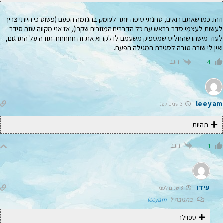
וזהו. כמו שאתם רואים, טחנתי טיפה יותר לעומק בהגזמה הפעם (פשוט כי הייתי צריך
לעשות לעצמי סדר בראש עם כל הדברים המוזרים שקרו), אז אני מקווה שזה סידר
לעוד מישהו שהחליט שמספיק משעמם לו לקרוא את זה חחחחח. תודה על התרגום,
ואין לי שורה טובה לסגירת המגילה הפעם.
הגב
4
leeyam
3 שנים לפני
תהיות
הגב
1
עידו
3 שנים לפני
בתגובה ל
leeyam
ספוילר