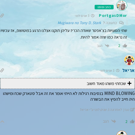
כותב הפוסט
PortgasDMor
3 שנים לפני
בתגובה ל
Mugiwara no Tony D. Stark
שתי הטעויות בצ'אפטר שאודה הכריז עליהן תוקנו אצלנו הרגע בפוטושופ, אז עכשיו
זה נראה כמו שזה אמור להיות.
הגב
2
אריאל
3 שנים לפני
שכחתי משהו מאוד חשוב
MIND BLOWING בנסיבות רגילות לא הייתי אומר את זה אבל סטארק שכח ומישהו
היה חייב להפיץ את הבשורה
נערך לאחרונה 3 שנים לפני ע"י אריאל
הגב
2