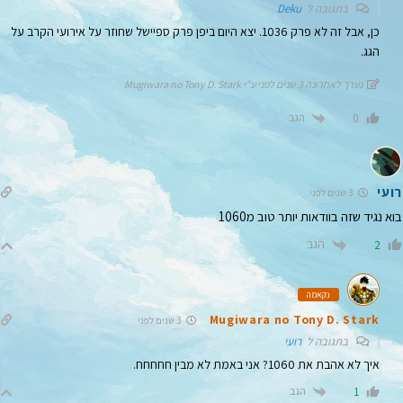
בתגובה ל
Deku
כן, אבל זה לא פרק 1036. יצא היום ביפן פרק ספיישל שחוזר על אירועי הקרב על
הגג.
נערך לאחרונה 3 שנים לפני ע"י Mugiwara no Tony D. Stark
הגב
0
רועי
3 שנים לפני
בוא נגיד שזה בוודאות יותר טוב מ1060
הגב
2
נקאמה
Mugiwara no Tony D. Stark
3 שנים לפני
בתגובה ל
רועי
איך לא אהבת את 1060? אני באמת לא מבין חחחחח.
הגב
1