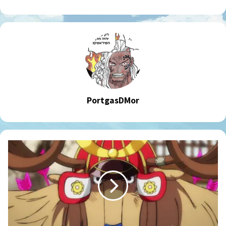
PortgasDMor
וואן
פיס
פרק
1035!