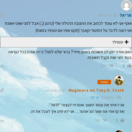
אריאל
3 שנים לפני
אוקיי אני לא עומד לכתוב את התגובה הרגילה שלי (כרגע (; ) אבל לפני שאני אשכח
אני רוצה לדבר על הסטורי קאבר (תקנו אותי אם טעיתי במונח)
ספוילר
האם אודה ייתן לנו תשובות באופן מיידי? ברור שלא למה? כי זה אודה ככל הנראה
בעוד חצי שנה נקבל תשובות
הגב
2
נקאמה
Mugiwara no Tony D. Stark
3 שנים לפני
בתגובה ל
אריאל
אני ראיתי את עמוד השער ואמרתי לעצמי ״WTF?״.
ואז קראתי את שאר הצ׳אפטר… אני לא יודע איך לעכל את זה.
הגב
1