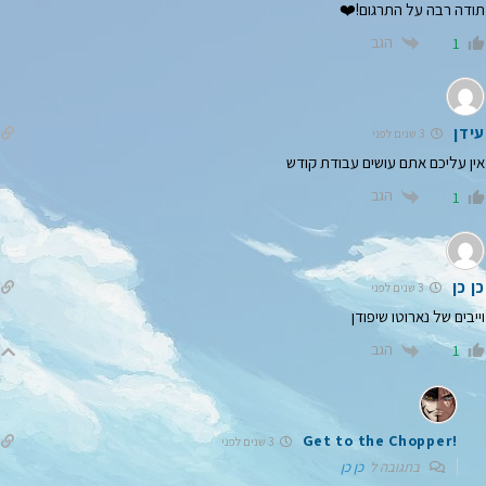
תודה רבה על התרגום!❤️
הגב
1
עידן
3 שנים לפני
אין עליכם אתם עושים עבודת קודש
הגב
1
כן כן
3 שנים לפני
וייבים של נארוטו שיפודן
הגב
1
!Get to the Chopper
3 שנים לפני
בתגובה ל
כן כן