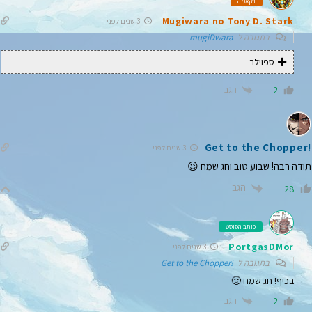
נקאמה
Mugiwara no Tony D. Stark
3 שנים לפני
בתגובה ל
mugiDwara
ספוילר
הגב
2
!Get to the Chopper
3 שנים לפני
תודה רבה! שבוע טוב וחג שמח 😉
הגב
28
כותב הפוסט
PortgasDMor
3 שנים לפני
בתגובה ל
!Get to the Chopper
בכיף! חג שמח 🙂
הגב
2