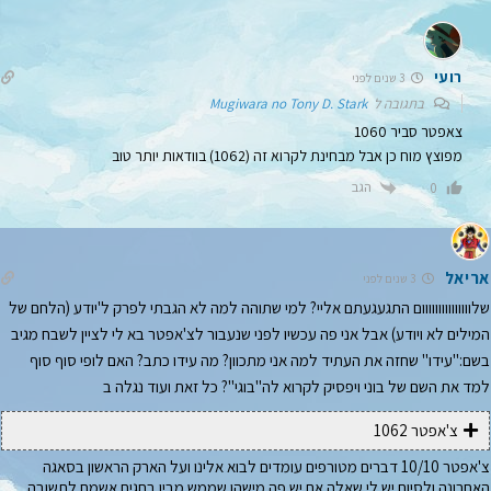
רועי
3 שנים לפני
בתגובה ל
Mugiwara no Tony D. Stark
צאפטר סביר 1060
מפוצץ מוח כן אבל מבחינת לקרוא זה (1062) בוודאות יותר טוב
הגב
0
אריאל
3 שנים לפני
שלווווווווווווווום התגעגעתם אליי? למי שתוהה למה לא הגבתי לפרק ל'יודע (הלחם של
המילים לא ויודע) אבל אני פה עכשיו לפני שנעבור לצ'אפטר בא לי לציין לשבח מגיב
בשם:"עידו" שחזה את העתיד למה אני מתכוון? מה עידו כתב? האם לופי סוף סוף
למד את השם של בוני ויפסיק לקרוא לה"בוגי"? כל זאת ועוד נגלה ב
צ'אפטר 1062
צ'אפטר 10/10 דברים מטורפים עומדים לבוא אלינו ועל הארק הראשון בסאגה
האחרונה ולסיום יש לי שאלה אם יש פה מישהו שממש מבין בחגים אשמח לתשובה