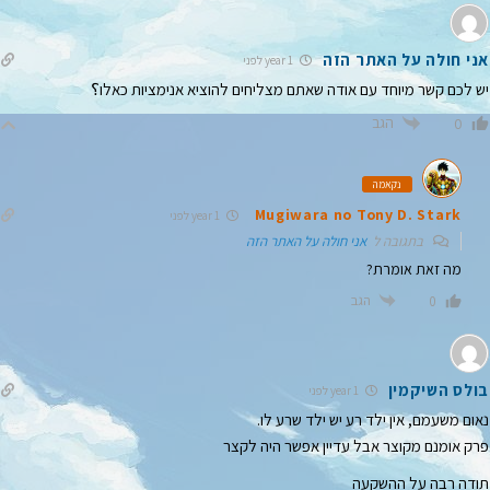
אני חולה על האתר הזה
1 year לפני
יש לכם קשר מיוחד עם אודה שאתם מצליחים להוציא אנימציות כאלו؟
הגב
0
נקאמה
Mugiwara no Tony D. Stark
1 year לפני
בתגובה ל
אני חולה על האתר הזה
מה זאת אומרת?
הגב
0
בולס השיקמין
1 year לפני
נאום משעמם, אין ילד רע יש ילד שרע לו.
פרק אומנם מקוצר אבל עדיין אפשר היה לקצר
תודה רבה על ההשקעה