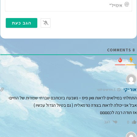
*
א
י
מ
י
י
ל
*
COMMENTS
8
אוריקי
5 חודשים לפני
התחלתי במילואים לראות וואן פיס – נשבעת בזכותכם שברתי שמירות של החיים-
אבל אני יכולה לראות בצורה נורמאלית ( גם בטיול הגדול עכשיו )
אז תודה רבה לכםםםם
הגב
0