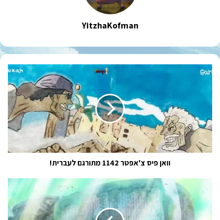
YitzhaKofman
וואן
פיס
צ'אפטר
1142
מתורגם
לעברית!
וואן פיס צ'אפטר 1142 מתורגם לעברית!
סאגת
אי
אנשי
הדג