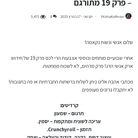
– פרק 19 מתורגם
YitzhaKofman
יום שני - 17 במרץ 2025
8
3,471
שלום אנשי ונשות נקאמה!
אחרי שבועיים מותחים וכוססי אצבעות הרי לכם פרק 19 של חידוש
ארק אנשי הדג! פרק מדהים, לא לשכוח ממחטות.
מכתבי אהבה אלינו ניתן לשלוח ברשתות החברתיות או פה בתגובות!
לא יתקבלו גרזנים מעופפים.
קרדיטים:
תרגום – שמעון
עריכה לשונית ומתקפות – יסמין.
תזמון – Crunchyroll.
עיצוב דפוס, בקרה, קידוד והעלאה – יצחק