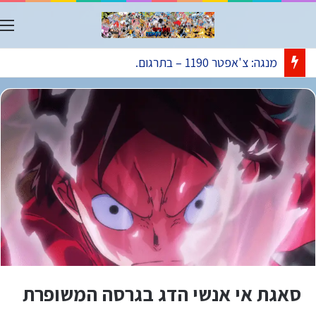
ת
אנימה: פרק 1173 – ישודר בתאריך 09.08.
סאגת אי אנשי הדג בגרסה המשופרת