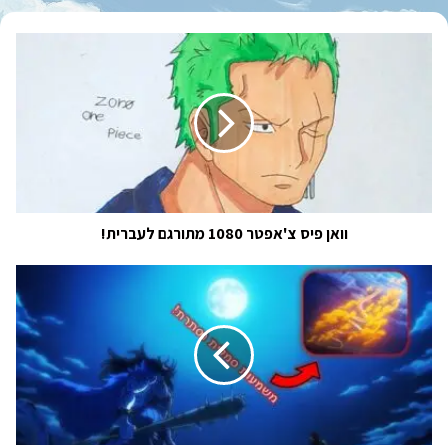
וואן
פיס
צ'אפטר
1080
מתורגם
לעברית!
וואן פיס צ'אפטר 1080 מתורגם לעברית!
בית-הספר
לקולנוע
של
וואן
פיס
|
ניתוח
לפרק
1051