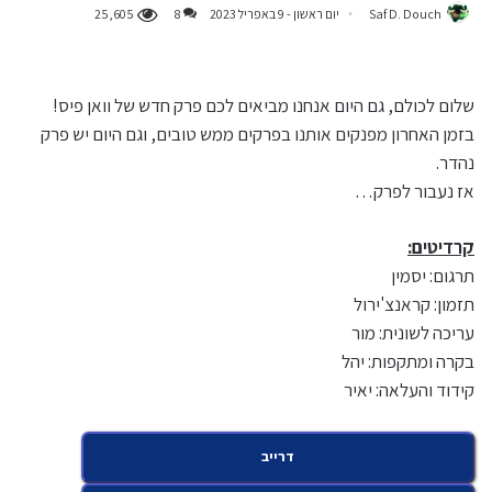
Saf D. Douch
יום ראשון - 9 באפריל 2023
8
25,605
שלום לכולם, גם היום אנחנו מביאים לכם פרק חדש של וואן פיס!
בזמן האחרון מפנקים אותנו בפרקים ממש טובים, וגם היום יש פרק
נהדר.
אז נעבור לפרק…
קרדיטים:
תרגום: יסמין
תזמון: קראנצ'ירול
עריכה לשונית: מור
בקרה ומתקפות: יהל
קידוד והעלאה: יאיר
דרייב