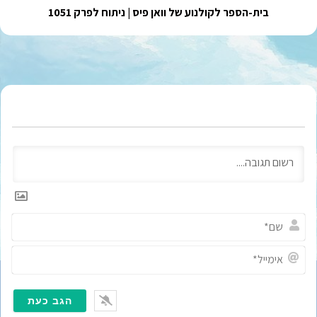
בית-הספר לקולנוע של וואן פיס | ניתוח לפרק 1051
ש
ם
*
א
י
מ
י