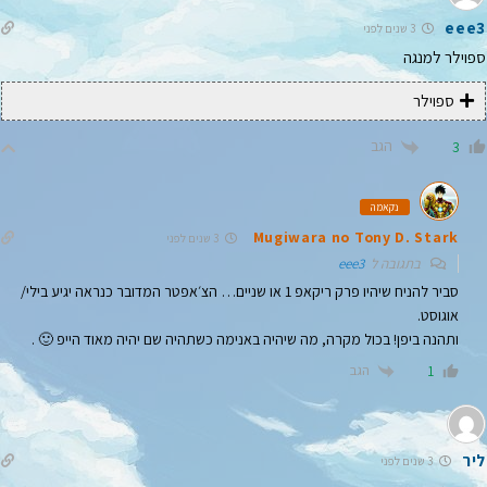
eee3
3 שנים לפני
ספוילר למנגה
ספוילר
הגב
3
נקאמה
Mugiwara no Tony D. Stark
3 שנים לפני
בתגובה ל
eee3
סביר להניח שיהיו פרק ריקאפ 1 או שניים… הצ׳אפטר המדובר כנראה יגיע בילי/
אוגוסט.
ותהנה ביפן! בכול מקרה, מה שיהיה באנימה כשתהיה שם יהיה מאוד הייפ 🙂 .
הגב
1
ליר
3 שנים לפני