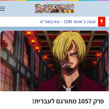
ת
אנימה: פרק 1172 – הפרק בעריכה
פרק 1057 מתורגם לעברית!