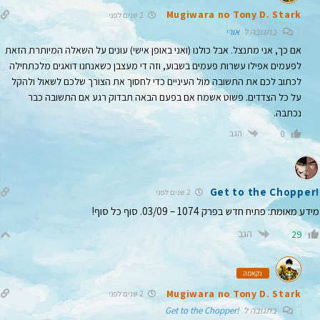
Mugiwara no Tony D. Stark
2 שנים לפני
בתגובה ל
אורי
אם כך, אני מתנצל. אבל כולנו (ואני באופן אישי) עונים על השאלה המיותרת הזאת
לפעמים אפילו עשרות פעמים בשבוע, וזה די מעצבן כשאנחנו דואגים מלכתחילה
לכתוב לכם את התשובה מול העיניים כדי לחסוך את הצורך שלכם לשאול ולהקל
על כל הצדדים. פשוט אשמח אם בפעם הבאה תבדוק רגע אם התשובה כבר
נכתבה.
הגב
0
!Get to the Chopper
2 שנים לפני
מידע מאומת: פתיח חדש בפרק 1074 – 03/09. סוף כל סוף!
הגב
29
נקאמה
Mugiwara no Tony D. Stark
2 שנים לפני
בתגובה ל
!Get to the Chopper