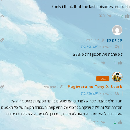
only i think that the last episodes are trash?
הגב
2
סנייק מן
2 שנים לפני
בתגובה ל
TOUGH MF
לא אהבת את הסגנון זה לא trash
הגב
1
נקאמה
Mugiwara no Tony D. Stark
2 שנים לפני
בתגובה ל
TOUGH MF
תגיד שלא אהבת. לקרוא לפרקים המושקעים ביותר הפקתית בהיסטוריה של
הסדרה זבל זה זלזול ויריקה בפרצוף של ההשקעה והעבודה הקשה של כל האמנים
שעובדים על האנימה. זה מאוד לא מכבד, ויש דרך להביע דעה שלילית/ ביקורת.
הגב
1