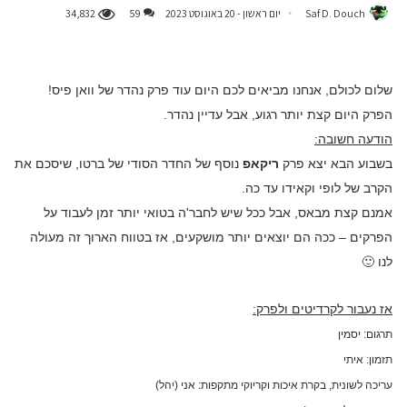
Saf D. Douch
יום ראשון - 20 באוגוסט 2023
59
34,832
שלום לכולם, אנחנו מביאים לכם היום עוד פרק נהדר של וואן פיס!
הפרק היום קצת יותר רגוע, אבל עדיין נהדר.
הודעה חשובה:
בשבוע הבא יצא פרק
ריקאפ
נוסף של החדר הסודי של ברטו, שיסכם את
הקרב של לופי וקאידו עד כה.
אמנם קצת מבאס, אבל ככל שיש לחבר'ה בטואי יותר זמן לעבוד על
הפרקים – ככה הם יוצאים יותר מושקעים, אז בטווח הארוך זה מעולה
לנו 🙂
אז נעבור לקרדיטים ולפרק:
תרגום: יסמין
תזמון: איתי
עריכה לשונית, בקרת איכות וקריוקי מתקפות: אני (יהל)