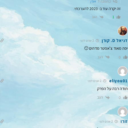
בתגובה ל
אורן
זה יקרה עוד ב- 2023 להערכתי.
הגב
1
דניאל D. קורן
2 שנים לפני
יפה מאוד צ'אפטר מדהים 🙂
הגב
0
eliyou01
2 שנים לפני
תודה רבה על הפרק
הגב
0
זורו
2 שנים לפני