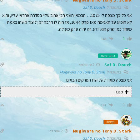
2 שנים לפני
בתגובה ל
Saf D. Douch
אני כל-כך מצפה ל- 1075… הבמאי השני הכי אהוב עליי בסדרה אחראי עליו, והוא
לא הופיע על האנימה מאז פרק 1044, אז היה לו הרבה זמן ליצור משהו באמת
מיוחד כמו שרק הוא יודע. זה יהיה פרק מעולה.
הגב
1
כותב הפוסט
Saf D. Douch
2 שנים לפני
בתגובה ל
Mugiwara no Tony D. Stark
אני מצפה מאוד לשלושת הפרקים הבאים
מנגה
הגב
0
נקאמה
Mugiwara no Tony D. Stark
2 שנים לפני
בתגובה ל
Saf D. Douch