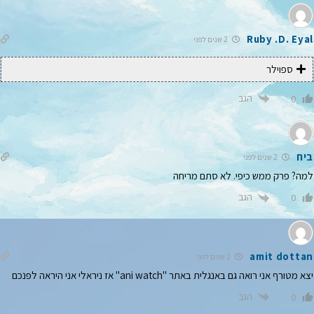
Ruby .D. Eyal
2 שנים לפני
ספוילר
הגב
0
ביח
2 שנים לפני
למה? פרק ממש כיפי. לא סתם מריחה
הגב
0
amit dottan
2 שנים לפני
יצא מטורף אני רואה גם באנגלית באתר "ani watch" אז ניראלי אני היראה לפנכם
הגב
0