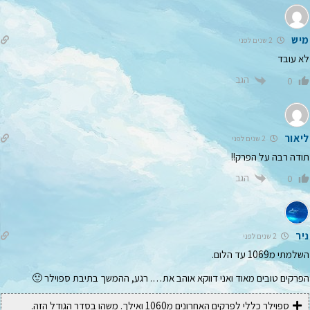
מיש
2 שנים לפני
לא עובד
הגב
0
ליאור
2 שנים לפני
תודה רבה על הפרק!!
הגב
0
ניר
2 שנים לפני
השלמתי מ1069 עד הלום.
הפרקים טובים מאוד ואני דווקא אוהב את…. רגע, ההמשך בתיבת ספוילר 🙂
ספוילר כללי לפרקים האחרונים מ1060 ואילך. משהו בסדר הגודל הזה.