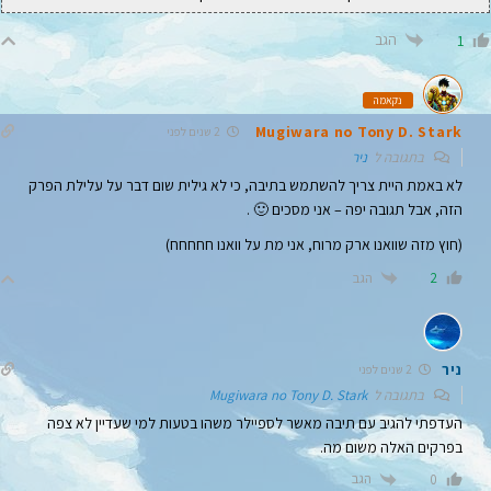
הגב
1
נקאמה
Mugiwara no Tony D. Stark
2 שנים לפני
בתגובה ל
ניר
לא באמת היית צריך להשתמש בתיבה, כי לא גילית שום דבר על עלילת הפרק
הזה, אבל תגובה יפה – אני מסכים 🙂 .
(חוץ מזה שוואנו ארק מרוח, אני מת על וואנו חחחחח)
הגב
2
ניר
2 שנים לפני
בתגובה ל
Mugiwara no Tony D. Stark
העדפתי להגיב עם תיבה מאשר לספיילר משהו בטעות למי שעדיין לא צפה
בפרקים האלה משום מה.
הגב
0