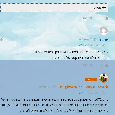
ספוילר
הגב
0
יהודה
2 שנים לפני
בתגובה ל
KESK
אני לא יודע אם אנחנו רואים את אותו וואן ן פיס פרק 1072
היה פרק חלש אולי היה קטע של דקה מענין
הגב
0
נקאמה
Mugiwara no Tony D. Stark
2 שנים לפני
בתגובה ל
יהודה
פרק 1072 הוא הפרק בעל האנימציה ורמת ההפקה הגבוהות ביותר בהיסטוריה של
וואן פיס. אולי לא התחברת אליו (אני מניח שאתה נגד הסגנון הקומדי של גיר 5, שזה
עניין סובייקטיבי לחלוטין), אבל לקרוא לו פרק חלש זה פשוט לא נכון.