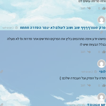
איזה מריחה עושים לנו
הגב
0
פרק מטורףףףף שוב ושוב לעולם לא יגמר הסדרה חחחח
2 שנים לפני
מישהו יודע איפה מתרגמים בליץ את הפרקים החדשים אתר סדרות tv לא מעלה
בגלל הבעיות שיש לו
הגב
0
לופי
2 שנים לפני
תודה על הפרק ועל העבודה שלכם :}
הגב
0
TOUGH MF
2 שנים לפני