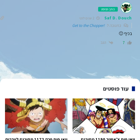
כותב הפוסט
Saf D. Douch
2 שנים לפני
בתגובה ל
!Get to the Chopper
בכיף 🙂
הגב
7
עוד פוסטים
וואן פיס צ'אפטר 1190 מתורגם
וואן פיס פרק 1172 מתורגם לעברית