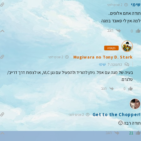
שימי
2 שנים לפני
תודה אתם אלופים..
למה אין לי סאונד במגה
הגב
0
נקאמה
Mugiwara no Tony D. Stark
2 שנים לפני
בתגובה ל
שימי
בעיה של מגה עם אפל. ניתן להוריד ולהפעיל עם נגן VLC, או לצפות דרך דרייב/
טלגרם.
הגב
0
!Get to the Chopper
2 שנים לפני
תודה רבה 🙂
הגב
21