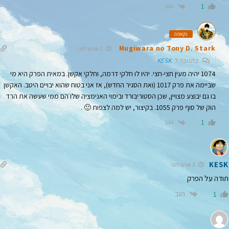
הגב
1
נקאמה
Mugiwara no Tony D. Stark
2 שנים לפני
בתגובה ל
KESK
1074 יהיה מעין חצי-חצי. יהיו לו חלקי דרמה, וחלקי אקשן. במאית הפרק היא מי
שביימה את פרק 1017 (ואת הסגיר החדש), אז אני בטוח שהוא יבויים היטב. האקשן
בו גם יבוצע מצויין, שכן הסטוריבורד ובימוי האנימציה שלו הם ממי שעשה את הרד
הוק של סוף פרק 1055. בקיצור, יש למה לצפות 🙂 .
הגב
1
KESK
2 שנים לפני
תודה על הפרק
הגב
1