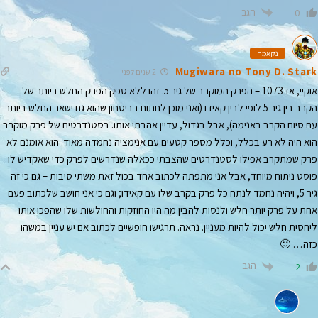
הגב
0
נקאמה
Mugiwara no Tony D. Stark
2 שנים לפני
אוקיי, אז 1073 – הפרק המוקרב של גיר 5. זהו ללא ספק הפרק החלש ביותר של
הקרב בין גיר 5 לופי לבין קאידו (ואני מוכן לחתום בביטחון שהוא גם ישאר החלש ביותר
עם סיום הקרב באנימה), אבל בגדול, עדיין אהבתי אותו. בסטנדרטים של פרק מוקרב
הוא היה לא רע בכלל, וכלל מספר קטעים עם אנימציה נחמדה מאוד. הוא אומנם לא
פרק שמתקרב אפילו לסטנדרטים שהצבתי ככאלה שנדרשים לפרק כדי שאקדיש לו
פוסט ניתוח מיוחד, אבל אני מתפתה לכתוב אחד בכול זאת משתי סיבות – גם כי זה
גיר 5, ויהיה נחמד לנתח כל פרק בקרב שלו עם קאידו; וגם כי אני חושב שלכתוב פעם
אחת על פרק יותר חלש ולנסות להבין מה היו החוזקות והחולשות שלו שהפכו אותו
ליחסית חלש יכול להיות מעניין. נראה. תרגישו חופשיים לכתוב אם יש עניין במשהו
כזה… 🙂
הגב
2