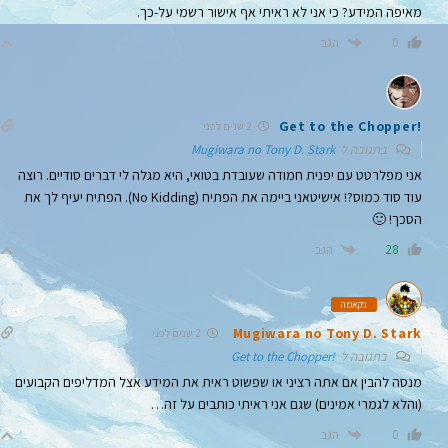
מאיפה המידע? כי אני לא ראיתי אף אישור רשמי על-כך.
הגב
0
!Get to the Chopper
2 שנים לפני
בתגובה ל
Mugiwara no Tony D. Stark
אני מפלרטט עם יפנית חמודה שעובדת בטואי, היא מגלה לי דברים סודיים. רוצה
עוד סוד כמוס?! אישיטאני ביימה את הפתיח (No Kidding). הפתיח יעיף לך את
הסכך! 🙂
הגב
28
נקאמה
Mugiwara no Tony D. Stark
2 שנים לפני
בתגובה ל
!Get to the Chopper
מנסה להבין אם אתה רציני או שפשוט ראית את המידע אצל המדליפים הקבועים
(והלא לגמרי אמינים) שגם אני ראיתי כותבים על זה…
הגב
0