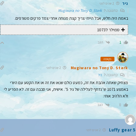
ניר
2 שנים לפני
בתגובה ל
Mugiwara no Tony D. Stark
באמת היה חלש, אבל הייתי צריך קצת מנוחה אחרי צמד פרקים מטורפים.
ספוילר ל1073
הגב
1
נקאמה
Mugiwara no Tony D. Stark
2 שנים לפני
בתגובה ל
ניר
מצחיק שאתה אהבת את זה, כמעט כולם שנאו את זה או את הקטע עם היורי
באמצע 1071 ש״נדחף לעלילה של גיר 5״. אישית, אני סבבה עם זה. לא הפריע לי
ולא הלהיב אותי.
הגב
0
Luffy gear 5
2 שנים לפני