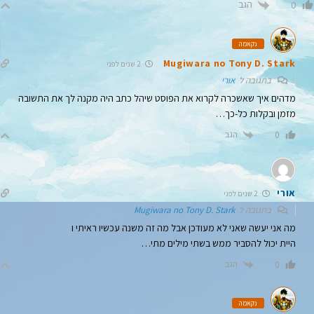
הגב
0
נקאמה
Mugiwara no Tony D. Stark
2 שנים לפני
בתגובה ל
אורי
מדהים איך שאשכרה לקרוא את הפוסט שיהל כתב היה מקנה לך את התשובה
מזמן ובקלות כל-כך…
הגב
0
אורי
2 שנים לפני
בתגובה ל
Mugiwara no Tony D. Stark
מה אני יעשה שאני לא מעודכן אבל מה זה משנה עכשיו ראיתי ו
היית יכול להסביר ממש בשתי מילים מתי…
הגב
0
נקאמה