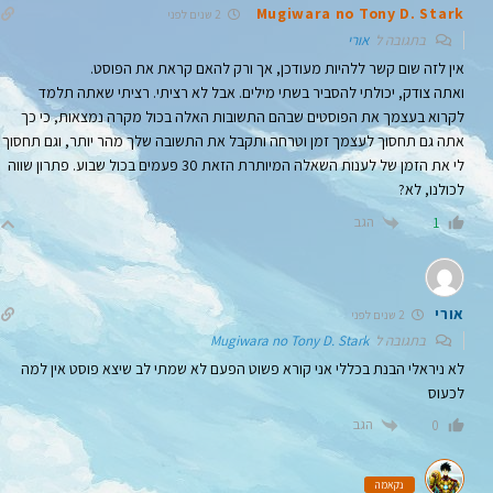
Mugiwara no Tony D. Stark
2 שנים לפני
בתגובה ל
אורי
אין לזה שום קשר ללהיות מעודכן, אך ורק להאם קראת את הפוסט.
ואתה צודק, יכולתי להסביר בשתי מילים. אבל לא רציתי. רציתי שאתה תלמד
לקרוא בעצמך את הפוסטים שבהם התשובות האלה בכול מקרה נמצאות, כי כך
אתה גם תחסוך לעצמך זמן וטרחה ותקבל את התשובה שלך מהר יותר, וגם תחסוך
לי את הזמן של לענות השאלה המיותרת הזאת 30 פעמים בכול שבוע. פתרון שווה
לכולנו, לא?
הגב
1
אורי
2 שנים לפני
בתגובה ל
Mugiwara no Tony D. Stark
לא ניראלי הבנת בכללי אני קורא פשוט הפעם לא שמתי לב שיצא פוסט אין למה
לכעוס
הגב
0
נקאמה