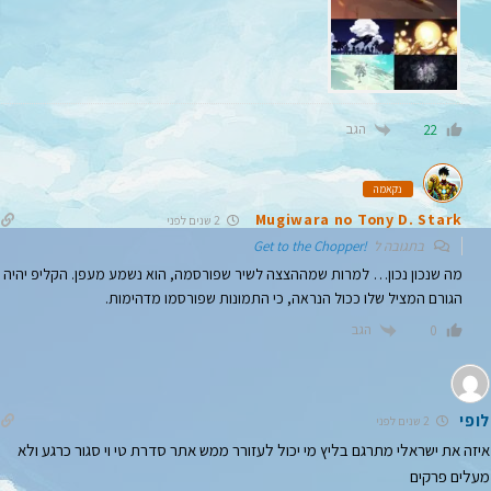
הגב
22
נקאמה
Mugiwara no Tony D. Stark
2 שנים לפני
בתגובה ל
!Get to the Chopper
מה שנכון נכון… למרות שמההצצה לשיר שפורסמה, הוא נשמע מעפן. הקליפ יהיה
הגורם המציל שלו ככול הנראה, כי התמונות שפורסמו מדהימות.
הגב
0
לופי
2 שנים לפני
איזה את ישראלי מתרגם בליץ מי יכול לעזורר ממש אתר סדרת טי וי סגור כרגע ולא
מעלים פרקים