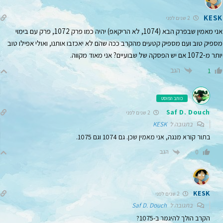
KESK
2 שנים לפני
אני מאמין שבפרק הבא (1074, לא הריקאפ) יהיה כמו פרק 1072, פרק עם בימוי
מספיק טוב ועם מספיק קטעים מהקרב ככה שהם לא יאכזבו אותנו, ואולי אפילו טוב
יותר מ-1072 אם יש הפסקה של שבועיים? אני מאוד מקווה.
הגב
1
כותב הפוסט
Saf D. Douch
2 שנים לפני
בתגובה ל
KESK
בתור קורא מנגה, אני מאמין שכן. גם 1074 וגם 1075.
הגב
0
KESK
2 שנים לפני
בתגובה ל
Saf D. Douch
הקרב הולך להיגמר ב-1075?