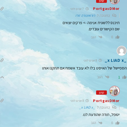
קפטן
PortgasDMor
7 שנים לפני
בתגובה ל
רורואונורה זורו
תיכנס ללשונית אנימה -> פרקים יוצאים
שם הקישורים עובדים.
הגב
0
_x LIAD x_
8 שנים לפני
הספיישל של האיסט בלו לא עובד אשמח אם תתקנו אותו
הגב
1
קפטן
PortgasDMor
8 שנים לפני
בתגובה ל
_x LIAD x_
יטופל, תודה שהודעת לנו.
הגב
0