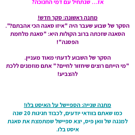
אז… שנתחיל עם דמי החנוכה?
מתנה ראשונה: סקר חדש!
הסקר של שבוע שעבר היה "איזו סאגה הכי אהבתם?".
הסאגה שזכתה ברוב הקולות היא: "סאגת מלחמת
הפסגה"!
הסקר של השבוע לדעתי מאוד מעניין.
"מי הייתם רוצים שיחזור לחיים?" אתם מוזמנים ללכת
להצביע!
מתנה שנייה: הספיישל על האיסט בלו!
כמו שאתם בוודאי יודעים, לכבוד חגיגות 20 שנה
למנגה של וואן פיס, יצא ספיישל שמתמצת את סאגת
איסט בלו.