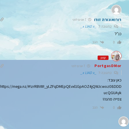
רורואונורה זורו
7 שנים לפני
בתגובה ל
_x LIAD x_
כנ"ל
הגב
0
קפטן
PortgasDMor
7 שנים לפני
בתגובה ל
_x LIAD x_
כאן עובד:
https://mega.nz/#!zrRBVIII!_yLZFqDMEpQEvxl1GpAOZ4jQWJcwoz08DDD
ucQGUAyk
צפייה מהנה!
הגב
0