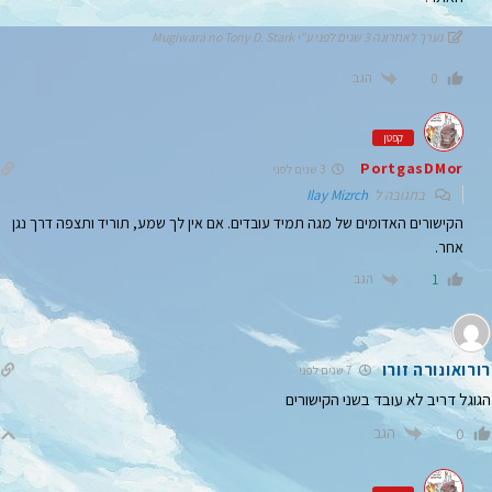
נערך לאחרונה 3 שנים לפני ע"י Mugiwara no Tony D. Stark
הגב
0
קפטן
PortgasDMor
3 שנים לפני
בתגובה ל
Ilay Mizrch
הקישורים האדומים של מגה תמיד עובדים. אם אין לך שמע, תוריד ותצפה דרך נגן
אחר.
הגב
1
רורואונורה זורו
7 שנים לפני
הגוגל דריב לא עובד בשני הקישורים
הגב
0