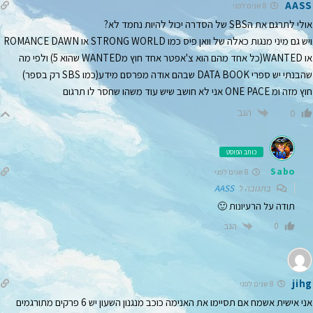
AASS
8 שנים לפני
אולי לתרגם את הSBS של הסדרה יכול להיות נחמד לא?
ויש גם מיני מנגות כאלה של וואן פיס כמו STRONG WORLD או ROMANCE DAWN
או WANTED(כל אחד מהם הוא צ'אפטר אחד חוץ מWANTED שהוא 5) ולפי מה
שהבנתי יש ספרי DATA BOOK שבהם אודה מפרסם מידע(כמו SBS רק בספר)
חוץ מזה ומ ONE PACE אני לא חושב שיש עוד משהו שחסר לו תרגום
הגב
0
כותב הפוסט
Sabo
8 שנים לפני
בתגובה ל
AASS
תודה על הרעיונות 🙂
הגב
0
jihg
8 שנים לפני
אני אישית אשמח אם תסיימו את האנימה כוכב מנגנון השעון יש 6 פרקים מתורגמים