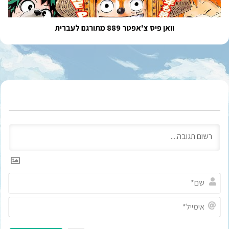
וואן פיס צ'אפטר 889 מתורגם לעברית
ש
ם
*
א
י
מ