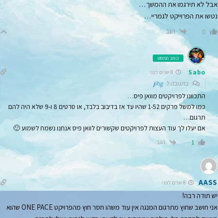
אבל לא תירגמו את ההמשך…
נטשו את הפרוייקט לגמריי…
הגב
0
כותב הפוסט
Sabo
8 שנים לפני
בתגובה ל
jihg
התכוונו לפרויקטים מוואן פיס…
כמו למשל פרקים 1-52 שהיו עד אז בדיבוב בלבד, או סרטים 8 ו-9 שלא היה להם
תרגום…
אם יעלו לך עוד העצות לפרויקטים שקשורים לוואן פיס אנחנו נשמח לשמוע 🙂
הגב
1
AASS
8 שנים לפני
יש תודה רבה!
אני חושב שחוץ מתרגום המנגה אין עוד משהו חסר חוץ מהפרויקט ONE PACE שהוא