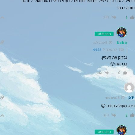
רימייק לסדרה בלי פילרים וומריחות אז לדעתי כדאי לנסות ואולי לתרגם
תודה רבה!
הגב
1
כותב הפוסט
Sabo
8 שנים לפני
בתגובה ל
AASS
נבדוק את העניין.
בבקשה 🙂
הגב
0
יואן
8 שנים לפני
פרק מעולה תודה 😉
הגב
2
כותב הפוסט