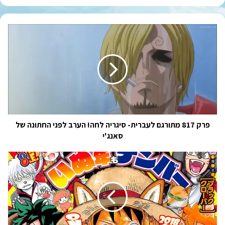
פרק
817
מתורגם
לעברית-
סיגריה
לחה!
הערב
לפני
החתונה
של
פרק 817 מתורגם לעברית- סיגריה לחה! הערב לפני החתונה של
סאנג'י
סאנג'י
וואן
פיס
צ'אפטר
889
מתורגם
לעברית