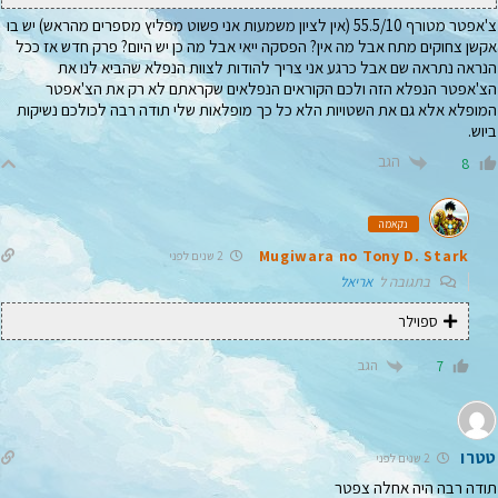
צ'אפטר מטורף 55.5/10 (אין לציון משמעות אני פשוט מפליץ מספרים מהראש) יש בו
אקשן צחוקים מתח אבל מה אין? הפסקה ייאי אבל מה כן יש היום? פרק חדש אז ככל
הנראה נתראה שם אבל כרגע אני צריך להודות לצוות הנפלא שהביא לנו את
הצ'אפטר הנפלא הזה ולכם הקוראים הנפלאים שקראתם לא רק את הצ'אפטר
המופלא אלא גם את השטויות הלא כל כך מופלאות שלי תודה רבה לכולכם נשיקות
ביוש.
הגב
8
נקאמה
Mugiwara no Tony D. Stark
2 שנים לפני
בתגובה ל
אריאל
ספוילר
הגב
7
טטרו
2 שנים לפני
תודה רבה היה אחלה צפטר