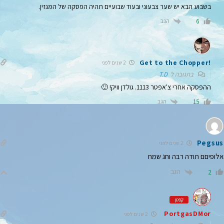
בשבוע הבא יש שער צבעוני ובעוד שבועיים תהיה הפסקה של המגזין.
הגב
6
!Get to the Chopper
2 שנים לפני
בתגובה ל
T.D
ההפסקה אחרי צ'אפטר 1113. גולדן וויק! 🙂
הגב
15
Pegsus
2 שנים לפני
אלופיםם תודה רבה וחג שמח
הגב
2
קפטן
PortgasDMor
2 שנים לפני