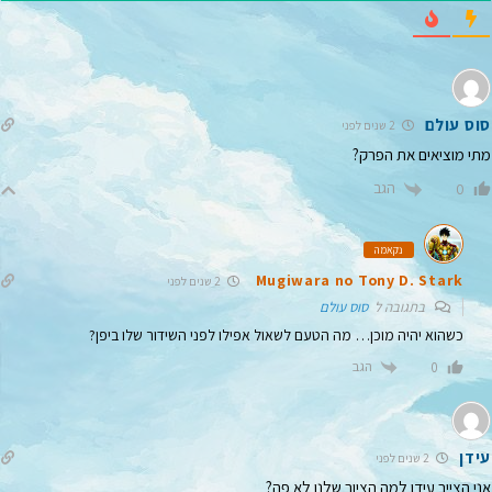
סוס עולם
2 שנים לפני
מתי מוציאים את הפרק?
הגב
0
נקאמה
Mugiwara no Tony D. Stark
2 שנים לפני
בתגובה ל
סוס עולם
כשהוא יהיה מוכן… מה הטעם לשאול אפילו לפני השידור שלו ביפן?
הגב
0
עידן
2 שנים לפני
אני הצייר עידן למה הציור שלנו לא פה?