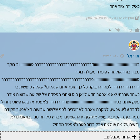
כאילו זה ציור אחר
נערך לאחרונה 2 שנים לפני ע"י עידן
הגב
0
אריאל
2 שנים לפני
בווווווווווווווווווווווווווווווווווווווווווווווקרררררררררררררררררררררררררר טוווווווווווווב בוקר
מצוין בוקר אולטרה פופרה מעולה בוקר
סוווווווווווווווווווווווווווווווווווווווווווווופררררררררררררררררררררררררררררררררררררררררר
רררררררררררר ולמה זהו בוקר כל כך סופר אתם שואלים? שאלה טיפשית כי
כשהתעוררתי יצא צ'אפטר חדש לוואן פיס ואחרי הפסקה של שלושה שבועות אודה
פינק אותנו בסוווווווווווווווווווווווווווווווווווווווווווווווווופרררררררר צ'אפטר אז בואו פשוט נתחיל
לדבר עליו. עכשיו, למקרה שאתם לא זוכרים לפני שלושה שבועות הצ'אפטר הקודם
נגמר בענק המתכת עושה את צעדיו הראשונים ומבקש סליחה מג'וי בוי אנחנו לא
יודעים על מה או למה אבל ברור כשהצ'אפטר מתחיל
אנחנו מקבלים...