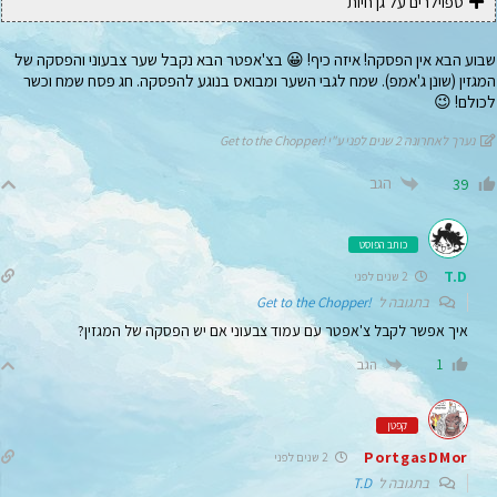
ספוילרים על גן חיות
שבוע הבא אין הפסקה! איזה כיף! 😀 בצ'אפטר הבא נקבל שער צבעוני והפסקה של
המגזין (שונן ג'אמפ). שמח לגבי השער ומבואס בנוגע להפסקה. חג פסח שמח וכשר
לכולם! 😉
נערך לאחרונה 2 שנים לפני ע"י !Get to the Chopper
הגב
39
כותב הפוסט
T.D
2 שנים לפני
בתגובה ל
!Get to the Chopper
איך אפשר לקבל צ'אפטר עם עמוד צבעוני אם יש הפסקה של המגזין?
הגב
1
קפטן
PortgasDMor
2 שנים לפני
בתגובה ל
T.D