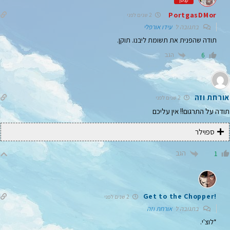
קפטן
PortgasDMor
2 שנים לפני
בתגובה ל
עידו אורפלי
תודה שהפנית את תשומת ליבנו. תוקן.
הגב
6
אורחת וזה
2 שנים לפני
תודה על התרגום!! אין עליכם
ספוילר
הגב
1
!Get to the Chopper
2 שנים לפני
בתגובה ל
אורחת וזה
*לוצ'י.