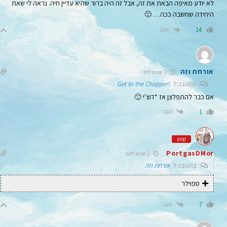
לא יודע מאיפה הבאת את זה, אבל זה היה ברור שהיא עדיין חיה. נראה לי שאת
היחידה שחשבה ככה… 🙂
הגב
14
אורחת וזה
2 שנים לפני
בתגובה ל
!Get to the Chopper
אם כבר להתפלצן אז *דוצ'י 🙂
הגב
1
קפטן
PortgasDMor
2 שנים לפני
בתגובה ל
אורחת וזה
ספוילר
הגב
7