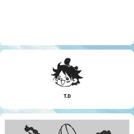
T.D
פרק
ריקאפ: