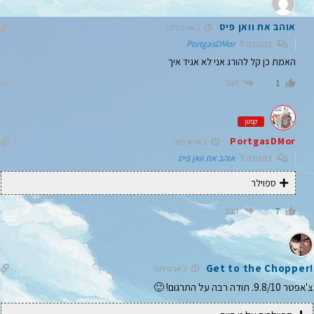
אוהב את וואן פיס
2 שנים לפני
בתגובה ל
PortgasDMor
האמת כן קל להורג אני לא אגיד איך
הגב
1
קפטן
PortgasDMor
2 שנים לפני
בתגובה ל
אוהב את וואן פיס
ספוילר
הגב
7
!Get to the Chopper
2 שנים לפני
צ'אפטר 9.8/10. תודה רבה על התרגום! 🙂