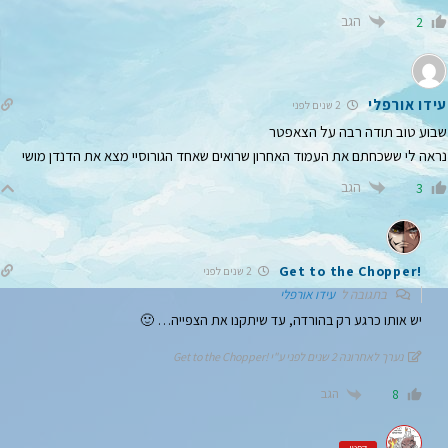
הגב
2
עידו אורפלי
2 שנים לפני
שבוע טוב תודה רבה על הצאפטר
נראה לי ששכחתם את העמוד האחרון שרואים שאחד הגורוסיי מצא את הדנדן מושי
הגב
3
!Get to the Chopper
2 שנים לפני
בתגובה ל
עידו אורפלי
יש אותו כרגע רק בהורדה, עד שיתקנו את הצפייה… 🙂
נערך לאחרונה 2 שנים לפני ע"י !Get to the Chopper
הגב
8