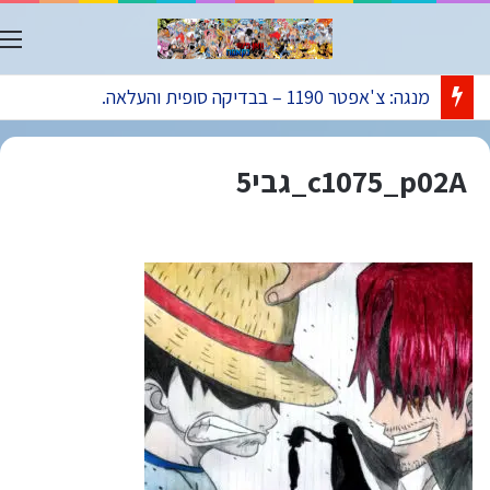
ת
מנגה: צ'אפטר 1190 – בבדיקה סופית והעלאה.
c1075_p02A_גבי5