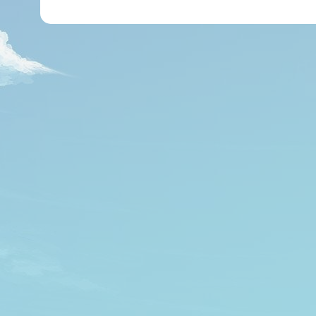
י
ל
*