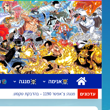
ראשי
אנימה
מנגה
ו
עדכונים
מנגה: צ'אפטר 1190 – בהדבקת טקסט.