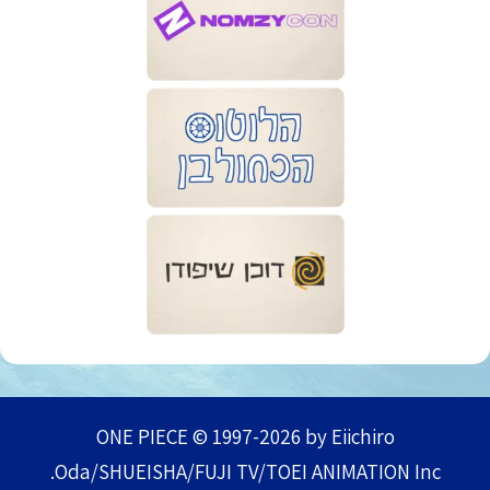
ONE PIECE © 1997-2026 by Eiichiro
Oda/SHUEISHA/FUJI TV/TOEI ANIMATION Inc.