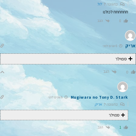
בתגובה ל
לול
חחחחחח לכולנו
הגב
0
אריק
6 שנים לפני
ספוילר
הגב
0
Mugiwara no Tony D. Stark
6 שנים לפני
בתגובה ל
אריק
ספוילר
הגב
1