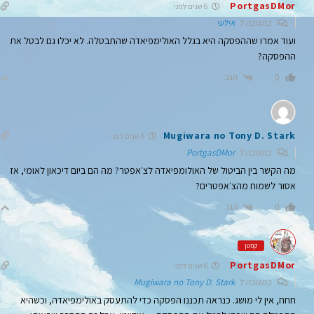
PortgasDMor
6 שנים לפני
בתגובה ל
אילעי
ועוד אמרו שההפסקה היא בגלל האולימפיאדה שהתבטלה. לא יכלו גם לבטל את
ההפסקה?
הגב
0
Mugiwara no Tony D. Stark
6 שנים לפני
בתגובה ל
PortgasDMor
מה הקשר בין הביטול של האולומפיאדה לצ׳אפטר? מה הם ביום דיכאון לאומי, אז
אסור לשמוח מהצ׳אפטרים?
הגב
0
קפטן
PortgasDMor
6 שנים לפני
בתגובה ל
Mugiwara no Tony D. Stark
חחח, אין לי מושג. כנראה תכננו הפסקה כדי להתעסק באולימפיאדה, וכשהיא