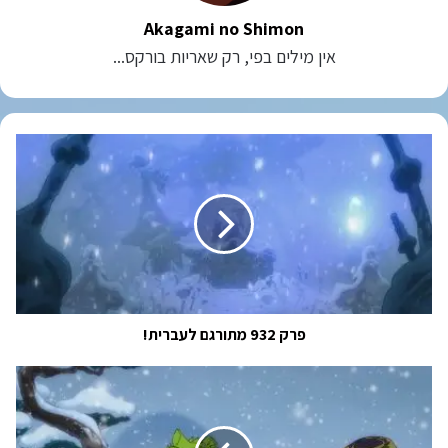
Akagami no Shimon
אין מילים בפי, רק שאריות בורקס...
פרק
932
מתורגם
לעברית!
פרק 932 מתורגם לעברית!
וואן
פיס
פרק
933