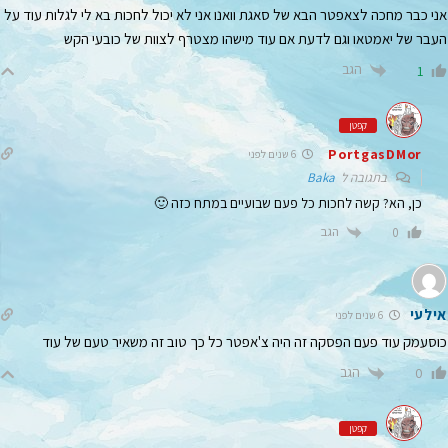
אני כבר מחכה לצאפטר הבא של סאגת וואנו אני לא יכול לחכות בא לי לגלות עוד על
העבר של יאמטאו וגם לדעת אם עוד מישהו מצטרף לצוות של כובעי הקש
הגב
1
קפטן
PortgasDMor
6 שנים לפני
בתגובה ל
Baka
כן, הא? קשה לחכות כל פעם שבועיים במתח כזה 🙂
הגב
0
אילעי
6 שנים לפני
כוסעמק עוד פעם הפסקה זה היה צ'אפטר כל כך טוב זה משאיר טעם של עוד
הגב
0
קפטן