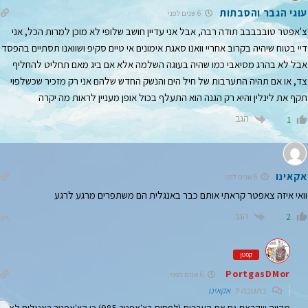
עוגי הגבר והסבתות
6 שנים לפני
צ'אפטר טובבבבב תודה רבה, אבל אני עדיין חושב שלופי לא מוכן למרות הכל, אני
דיי בטוח שיהיה בקרוב אחריי וואנו סאגת אימונים אי טיים סקיפ ושוואנו תסתיים בהפסד
אבל לא בהרג מסיאבי כמו שהיה בעוגה השלמה אלא אם ביג מאם תחליט להחליף
צד, או אם תהיה התערבות של חיל הים והנשק החדש שלהם אני רק מזכיר שכשלפוי
תקף את לינלין והיא רק הגנה הוא התעלף בכול אופן מעניין לראות מה יקרה
הגב
1
אקאינו
6 שנים לפני
וואי איזה צאפטר קראתי אותם כבר באנגלית הם משתפרים מרגע לרגע
הגב
2
קפטן
PortgasDMor
6 שנים לפני
בתגובה ל
אקאינו
מקווה שקראת גם את העברית (לפחות בצ'אפטר 985) כי הצ'אפטר באנגלית לא