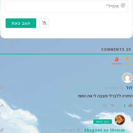
*
א
י
מ
י
י
ל
*
COMMENTS
25
לול
6 שנים לפני
החזרה ללברלי פוצצה לי את המוח
הגב
1
כותב הפוסט
Akagami no Shimon
6 שנים לפני