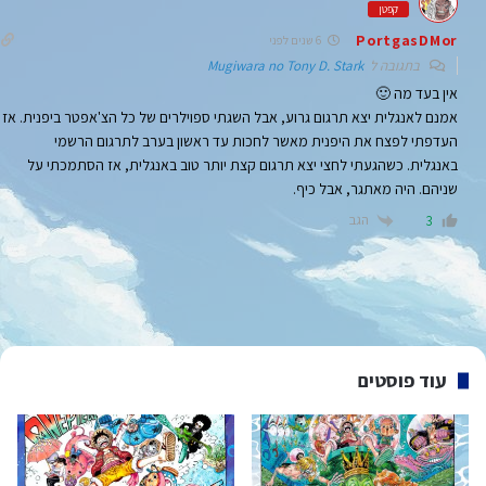
קפטן
PortgasDMor
6 שנים לפני
בתגובה ל
Mugiwara no Tony D. Stark
אין בעד מה 🙂
אמנם לאנגלית יצא תרגום גרוע, אבל השגתי ספוילרים של כל הצ'אפטר ביפנית. אז
העדפתי לפצח את היפנית מאשר לחכות עד ראשון בערב לתרגום הרשמי
באנגלית. כשהגעתי לחצי יצא תרגום קצת יותר טוב באנגלית, אז הסתמכתי על
שניהם. היה מאתגר, אבל כיף.
הגב
3
עוד פוסטים