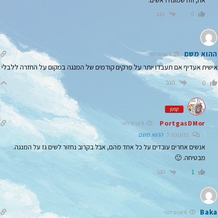
הגב
0
ההוא משם
6 שנים לפני
אישית אעדיף אם תעבדו יותר על פרקים קודמים של המנגה במקום על החזרה ללבלי
הגב
0
קפטן
PortgasDMor
6 שנים לפני
בתגובה ל
ההוא משם
אנשים אחרים עובדים על כל אחד מהם, אבל בקרוב נחזור לשים גז על המנגה.
מבטיחה. 🙂
הגב
1
Baka
6 שנים לפני