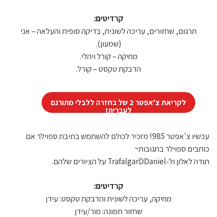
קרדיטים:
תרגום, שחזורים, עריכה לשונית, בדיקה סופית והעלאה – אני
(שמעון).
מחיקה – קורל ויהלי.
הדבקת טקסט – קורל.
לקריאת צ'אפטר 2 של בחזרה ללבלי מתורגם
לעברית!
עכשיו צ'אפטר 985! מזכיר לכולם להשתמש בתיבת ספוילר אם
כותבים ספוילר בתגובות~
תודה לאלון ול-TrafalgarDDaniel על הציורים שלהם.
קרדיטים:
מחיקה, עריכה לשונית והדבקת טקסט: עידן
שחזור תמונה: מור/עידן