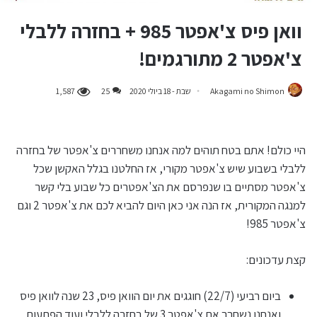
וואן פיס צ'אפטר 985 + בחזרה ללבלי
צ'אפטר 2 מתורגמים!
Akagami no Shimon
שבת - 18 ביולי 2020
25
1,587
היי כולם! אתם בטח תוהים למה אנחנו משחררים צ'אפטר של בחזרה
ללבלי בשבוע שיש צ'אפטר מקורי, אז החלטנו בגלל האקשן שכל
צ'אפטר מסתיים בו שנפרסם את הצ'אפטרים כל שבוע בלי קשר
למנגה המקורית, אז הנה אני כאן היום להביא לכם את צ'אפטר 2 וגם
צ'אפטר 985!
קצת עדכונים:
ביום רביעי (22/7) חוגגים את יום הוואן פיס, 23 שנה לוואן פיס
ואנחנו נשחרר את צ'אפטר 3 של בחזרה ללבלי ועוד הפתעות