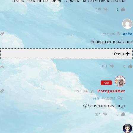
התבטלה הם שכחו לבטל את ההפסקה… אידיוטי, אבל זה ההסבר שראיתי.
הגב
1
asta
6 שנים לפני
איזה צ'אפטר מדהיםםםם!!!
ספוילר
הגב
0
קפטן
PortgasDMor
6 שנים לפני
בתגובה ל
asta
כן, זה היה ממש מפתיע! 🙂
הגב
0