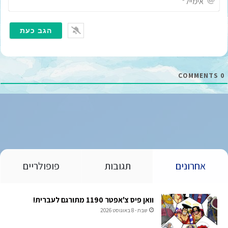
י
מ
י
י
ל
*
COMMENTS
0
אחרונים
תגובות
פופולריים
וואן פיס צ'אפטר 1190 מתורגם לעברית!
שבת - 8 באוגוסט 2026