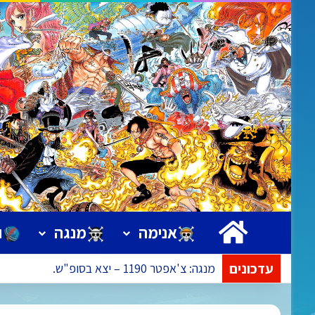
ראשי
אנימה
מנגה
ו
עדכונים
אנימה: פרק 1172 – הפרק בעריכה