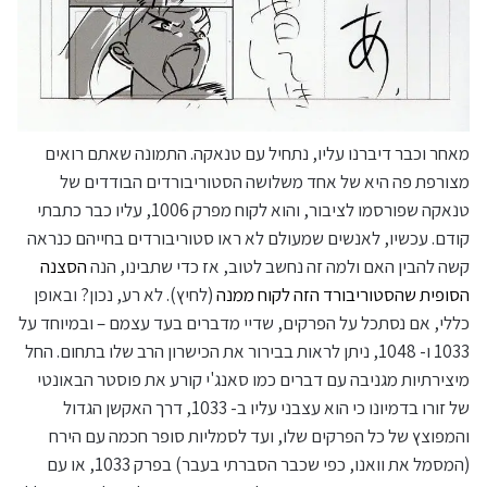
מאחר וכבר דיברנו עליו, נתחיל עם טנאקה. התמונה שאתם רואים
מצורפת פה היא של אחד משלושה הסטוריבורדים הבודדים של
טנאקה שפורסמו לציבור, והוא לקוח מפרק 1006, עליו כבר כתבתי
קודם. עכשיו, לאנשים שמעולם לא ראו סטוריבורדים בחייהם כנראה
קשה להבין האם ולמה זה נחשב לטוב, אז כדי שתבינו, הנה
הסצנה
הסופית שהסטוריבורד הזה לקוח ממנה
(לחיץ). לא רע, נכון? ובאופן
כללי, אם נסתכל על הפרקים, שדיי מדברים בעד עצמם – ובמיוחד על
1033 ו- 1048, ניתן לראות בבירור את הכישרון הרב שלו בתחום. החל
מיצירתיות מגניבה עם דברים כמו סאנג'י קורע את פוסטר הבאונטי
של זורו בדמיונו כי הוא עצבני עליו ב- 1033, דרך האקשן הגדול
והמפוצץ של כל הפרקים שלו, ועד לסמליות סופר חכמה עם הירח
(המסמל את וואנו, כפי שכבר הסברתי בעבר) בפרק 1033, או עם