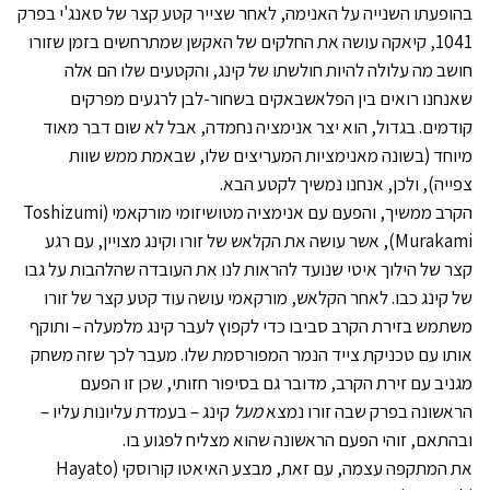
בהופעתו השנייה על האנימה, לאחר שצייר קטע קצר של סאנג'י בפרק
1041, קיאקה עושה את החלקים של האקשן שמתרחשים בזמן שזורו
חושב מה עלולה להיות חולשתו של קינג, והקטעים שלו הם אלה
שאנחנו רואים בין הפלאשבאקים בשחור-לבן לרגעים מפרקים
קודמים. בגדול, הוא יצר אנימציה נחמדה, אבל לא שום דבר מאוד
מיוחד (בשונה מאנימציות המעריצים שלו, שבאמת ממש שוות
צפייה), ולכן, אנחנו נמשיך לקטע הבא.
הקרב ממשיך, והפעם עם אנימציה מטושיזומי מורקאמי (Toshizumi
Murakami), אשר עושה את הקלאש של זורו וקינג מצויין, עם רגע
קצר של הילוך איטי שנועד להראות לנו את העובדה שהלהבות על גבו
של קינג כבו. לאחר הקלאש, מורקאמי עושה עוד קטע קצר של זורו
משתמש בזירת הקרב סביבו כדי לקפוץ לעבר קינג מלמעלה – ותוקף
אותו עם טכניקת צייד הנמר המפורסמת שלו. מעבר לכך שזה משחק
מגניב עם זירת הקרב, מדובר גם בסיפור חזותי, שכן זו הפעם
הראשונה בפרק שבה זורו נמצא
מעל
קינג – בעמדת עליונות עליו –
ובהתאם, זוהי הפעם הראשונה שהוא מצליח לפגוע בו.
את המתקפה עצמה, עם זאת, מבצע האיאטו קורוסקי (Hayato