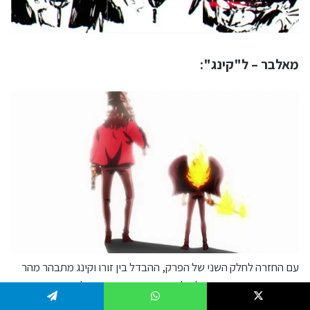
מאלבר – ל"קינג":
עם החזרה לחלק השני של הפרק, ההבדל בין זורו וקינג מתבהר מהר
מאוד: קינג הוא זורו, אבל מלפני שנזכר בעצמו. רגע לפני הקפיצה
לעבר של קינג, אנחנו רואים אותו נזכר בהבטחות של זורו לקפטן
Telegram
WhatsApp