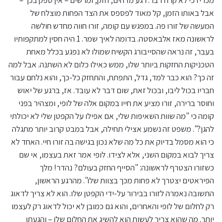
אבל באותו הזמן, קל מאוד לפספס את הצד הפחות מוצלח של
המעשה של זורו פה. במפגש עם קומה, זורו חווה מחדש חולשה
לראשונה מאז אלבאסטה. בדומה לאיך שמר. 1 היה חסין למתקפותיו
בעבר, זה נראה שהסייבורג הקשיח שמולו לא נפגע בכלל מאחת
הטכניקות החזקות ביותר שלו, ממש כאילו כלום לא השתנה. אבל למה
זה כך? הוא כבר למד, גדל, התפתח, והתחזק כל-כך, והוא נלחם עבור
חבריו בכול ליבו, ובכול זאת, שום דבר לא עובד. אז, ברגע של יאוש
וחוסר ברירה, זורו מציע את חייו במקום אלה של לופי, ומצהיר בפני
קומה כי "מה שוות השאיפות שלי, אם אפילו על הקפטן שלי לא יכולתי
להגן?". משפט זה נשמע אצילי תחילה, אבל במבט קרוב יותר מתגלה
כי הוא מסמל בדיוק את כל מה שלא נכון בגישה בה זורו חיי. האחד לא
צריך לבוא במקום השני, אלא לצידו. לופי אמר זאת בעצמו, אי שם
כשזורו הצטרף לראשונה: "הסייף החזק בעולם? נהדר! מלך
הפיראטים יצטרך לא פחות מכך בצוות שלו". מהרגע הראשון,
התשובה נאמרה לזורו בבירור על-ידי הקפטן שלו. הוא לא צריך לדאוג
רק לחלום של לופי והאחרים, והוא גם כמובן לא יכול לדאוג רק לעצמו
יותר. מה שהוא צריך לעשות הוא להשיג את החלום שלו – והגעתו