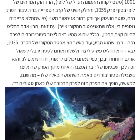
1001 (משם לקוחה התמונה הנ"ל של לופי), הרד הוק המדהים של
לופי בסוף פרק 1055, והחלק השני של קרב הספרייה ברד. עבור הפרק
הזה, סוטה הועסק אך ורק בתור אנימטור משני (מי שממלא פריימים
נוספים בין אלה שהאנימטור המקורי צייר). עם זאת, הבן-אדם החליט
להיות קצת תחמן, ובגלל שהוא ממש רצה ליצור סטוריבורדים לפרק
הזה – רצון שהוא הביע עוד כאשר הצ'אפטר המקורי של הקרב, 1035,
יצא – הוא החליט פשוט ליצור ולשלוח אותם לסטודיו בלי לשאול
אותם חחחחח. ובכן, כפי שאתם יכולים לראות, זה השתלם לו, והוא
זכה לכך שבסופו של דבר הסצנה האחת מתוך הפרק שהוא יצר
בשבילה סטוריבורדים באמת השתמשה באלה שלו – מה שגם,
למעשה, הופך את הפרק הזה לפרק הבכורה שלו כאמן סטוריבורד.