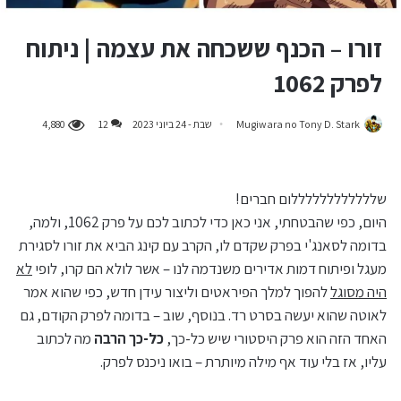
זורו – הכנף ששכחה את עצמה | ניתוח
לפרק 1062
Mugiwara no Tony D. Stark
שבת - 24 ביוני 2023
12
4,880
שללללללללללללום חברים!
היום, כפי שהבטחתי, אני כאן כדי לכתוב לכם על פרק 1062, ולמה,
בדומה לסאנג'י בפרק שקדם לו, הקרב עם קינג הביא את זורו לסגירת
מעגל ופיתוח דמות אדירים משנדמה לנו – אשר לולא הם קרו, לופי
לא
היה מסוגל
להפוך למלך הפיראטים וליצור עידן חדש, כפי שהוא אמר
לאוטה שהוא יעשה בסרט רד. בנוסף, שוב – בדומה לפרק הקודם, גם
האחד הזה הוא פרק היסטורי שיש כל-כך,
כל-כך הרבה
מה לכתוב
עליו, אז בלי עוד אף מילה מיותרת – בואו ניכנס לפרק.