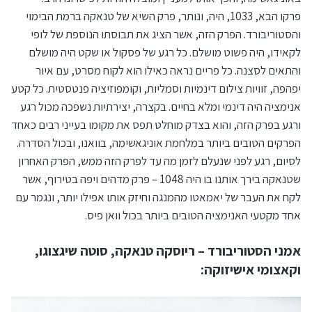
פרקו הבא, 1033, היה, ונותר, פרק השיא של טנאקה ברמת הבימוי
והסטוריבורד. הפרק הזה, אשר הציג את תבוסתו הנוספת של לופי
לקאידו, היה פשוט מושלם. כל רגע של פסקול או שקט היה מושלם
והתאים לסצנה. כל פריים נראה כאילו הוא לקוח מסרט, עם איור
יפהפה, זוויות צילום דינמיות וסמליות, וקומפוזיציה פנטסטית. כל קטע
אנימציה היה דינמי ומלא בחיים. בקצרה, יצירתיות נשפכה מכול רגע
ורגע בפרק הזה, והוא בצדק מוחלט תפס את מקומו בעייני רבים כאחד
הפרקים הטובים ביותר במלחמת אוניגאשימה, בוואנו, ובכול הסדרה.
לסיום, רגע לפני שנעלם לזמן מה עד לפרק הזה ממש, הפרק האחרון
שטנאקה בירך אותנו בו היה 1048 – פרק מדהים ויפה בטירוף, אשר
לקח את העבר של יאמאטו מהמנגה וחיזק אותו אפילו יותר, ונגמר עם
אחד מקטעי האנימציה הטובים ביותר בכול וואן פיס.
אמני הסטוריבורד – ריוסקה טנאקה, סוטה שיגצוגו,
וקאצומי אישיזוקה: