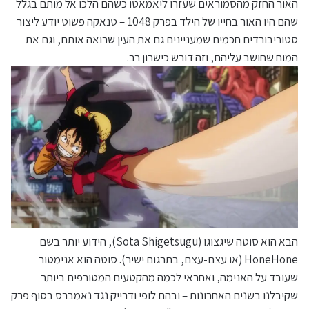
האור החזק מהסמוראים שעזרו ליאמאטו כשהם הלכו אל מותם בגלל
שהם היו האור בחייו של הילד בפרק 1048 – טנאקה פשוט יודע ליצור
סטוריבורדים חכמים שמעניינים גם את העין שרואה אותם, וגם את
המוח שחושב עליהם, וזה דורש כישרון רב.
הבא הוא סוטה שיגצוגו (Sota Shigetsugu), הידוע יותר בשם
HoneHone (או עצם-עצם, בתרגום ישיר). סוטה הוא אנימטור
שעובד על האנימה, ואחראי לכמה מהקטעים המטורפים ביותר
שקיבלנו בשנים האחרונות – ובהם לופי ודרייק נגד נאמברס בסוף פרק