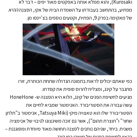
Kurosaki), והוא ממלא אותה באפקטים מאוד יפים – דבר לא
מפתיע, בהתחשב בעבודתו על השמדת הבית של אקי, הסצנה
ההיא
של מאקימה בפרק 9, הפתיח, וקטעים נוספים בצ'יינסו מן.
כפי שאתם יכולים לראות בתמונה הגדולה שתחת הכותרת, זורו
מתגבר על קינג, ומצליח להרוס סופית את קסדתו.
מגיעים לחשיפת הפנים של קינג, הלוא היא הסצנה ש- HoneHone
עשה עבורה את הסטוריבורד. האנימטור שמביא לחיים את
הסטוריבורד שלו הוא טאצויה מיקי (Tatsuya Miki, אנימטור ב"תלתן
שחור" ו"תוצרת תהום"), אשר גם זוכה משיגצוגו לגיבוי של אנימציה
משנית. ביחד, שניהם נותנים לסצנה תחושה מאוד מיוחדת ומסוגננת –
כראוי לחשיפת הפנים של מישהו כמו קינג.