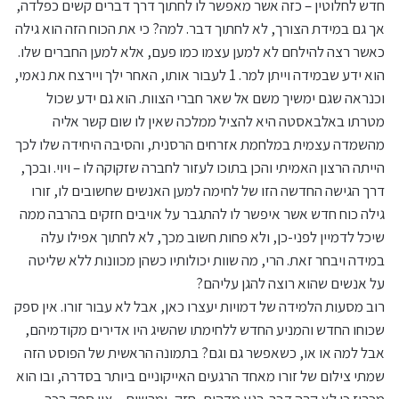
חדש לחלוטין – כזה אשר מאפשר לו לחתוך דרך דברים קשים כפלדה,
אך גם במידת הצורך, לא לחתוך דבר. למה? כי את הכוח הזה הוא גילה
כאשר רצה להילחם לא למען עצמו כמו פעם, אלא למען החברים שלו.
הוא ידע שבמידה וייתן למר. 1 לעבור אותו, האחר ילך ויירצח את נאמי,
וכנראה שגם ימשיך משם אל שאר חברי הצוות. הוא גם ידע שכול
מטרתו באלבאסטה היא להציל ממלכה שאין לו שום קשר אליה
מהשמדה עצמית במלחמת אזרחים הרסנית, והסיבה היחידה שלו לכך
הייתה הרצון האמיתי והכן בתוכו לעזור לחברה שזקוקה לו – ויוי. ובכך,
דרך הגישה החדשה הזו של לחימה למען האנשים שחשובים לו, זורו
גילה כוח חדש אשר איפשר לו להתגבר על אויבים חזקים בהרבה ממה
שיכל לדמיין לפני-כן, ולא פחות חשוב מכך, לא לחתוך אפילו עלה
במידה ויבחר זאת. הרי, מה שוות יכולותיו כשהן מכוונות ללא שליטה
על אנשים שהוא רוצה להגן עליהם?
רוב מסעות הלמידה של דמויות יעצרו כאן, אבל לא עבור זורו. אין ספק
שכוחו החדש והמניע החדש ללחימתו שהשיג היו אדירים מקודמיהם,
אבל למה או או, כשאפשר גם וגם? בתמונה הראשית של הפוסט הזה
שמתי צילום של זורו מאחד הרגעים האייקוניים ביותר בסדרה, ובו הוא
מכריז כי לא קרה דבר. רגע מדהים, חזק, ומרשים – אין ספק בכך –