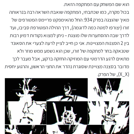
הוא שם המשחק עם המתקפה הזאת.
בכול מקרה, כמו שכתבתי, המתקפה שואבת השראה רבה בנראותה
מאיך שהוצגה בפרק 934: החל מהאימפקט פריימס המטורפים של
זורו (יצורפו למטה כמה לדוגמה), דרך ההילה המטורפת סביבו, ועד
לדרך שבה ההסתערות שלו מוצגת – ניתן למצוא נקודות דמיון רבות
בין 2 הסצנות המצויינות. אני כן חייב לציין לרעה לצערי את הסאונד
שטנאקה בחר למתקפה של זורו, שכן הוא נשמע ממש מוזר ולא
מתאים לרגע הדרמטי עם המוזיקה החזקה ברקע, אבל מעבר לכך
מדובר בסצנה מצויינת שסוגרת נהדר את החצי הראשון, והרגוע יחסית
(X_X), של הפרק.