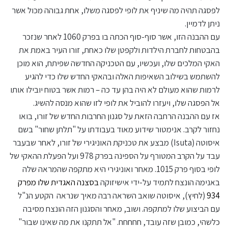
לפסגה תהיה מה שיניף את לופי לפסגה משלו, אחת גבוהה מכול אשר
ניתן לדמיין.
עם ההבנה הזו, אשר סוף-סוף הכתה בו בפרק 1060 לאחר שנזכר
בהבטחות לחברת הילדות ולקפטן שלו כאחת, זורו העיר באמת את
האקי המלכים שלו, ועכשיו, עם הטכניקה החדשה שפיתח, הוא מוכן
להשתמש בשילוב השאיפות האלה ובהאקי החדש שלו כדי להגיע
לרמות שהוא מעולם לא היה בהן עד כה – רמות אשר בטוח יובילו אותו
אל הפסגה שלו, ויעזרו להוביל את לופי לזו שהוא מנסה להשיג.
אז עם ההבנה הרחבה הזאת על סגנון החרבות החדש של זורו, בואו
נחזור לקרב. אנימטור שידוע מאוד בעבודתו על "תלתן שחור" בשם
איסוטה (Isuta) מבצע את טכניקת האוניגירי של זורו, לאחר שבעבר
עבד על הקרב המטורף על הספינה בפרק 978 ועל הפעלת ההאקי של
לופי בסוף פרק 1015. מאחר ואוניגירי היא מתקפה שהמראה שלה
באנימה הונצח לתמיד על-ידי אישיזוקה
בסצנה האגדית שלו מפרק
934
(לחיץ), איסוטה שואב השראה רבה מאיך שנראה הקטע הנ"ל
עם הביצוע שלו למתקפה. ושוב, מאחר והסגנון הזה הונצח מסיבה
כלשהי, כמובן שזה עובד, חחחחח. "אל תתקנו את מה שאינו שבור"