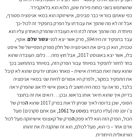
שהשתמש בשני כוחות פירות שטן, הלוא הוא בלאקבירד.
כפי שאתם בוודאי כבר מבינים, אישיזוקה הוא במאי אנימציה מטורף,
אבל זה לא מה שהפך את עבודתו על הפרק בתפקיד זה לכול-כך
מיוחדת. מה שהפך אותה לכזו היא העובדה שהפרק האחרון עליו הוא
עבד בתפקיד זה היה
594
, פרק אשר יצא לפני
עשור
שלם
. אוקיי,
טכנית, הוא כן ביים את האנימציה של חלק מפרק הספיישל של איסט
בלו, אשר יצא באוגוסט 2017, אבל חוץ מזה… כלום. העובדה שהוא
בחר לחזור לתפקיד במיוחד עבור הפרק הזה, במיוחד בהתחשב בכך
שהוא עשה זאת מבחירה אישית – מאחר ואנחנו יודעים שהוא לא קיבל
את התפקיד במקור, ולפרק היו אמורים להיות שני במאיי אנימציה
בלבד, מראה עד כמה היה חשוב לו באופן אישי לדאוג שהפרק יראה
בדיוק איך שהוא תיאר אותו בראשו. ובכן… רואים את זה בתוצר
הסופי, שכן בדומה לאיך שניתן לראות בפרק 1017 שהוא
ה
פרק של
צ'ו יונג סה (עליו כתבתי ב
פוסט על 1061
, אם אתם סקרנים) מעל
הכול, הפרק הזה הוא ללא ספק
ה
פרק של קאצומי אישיזוקה מעל לכול
אדם אחר – כי הוא, מעל לכולם, הוא זה שהקנה לו את זהותו
הוויזואלית הייחודית.