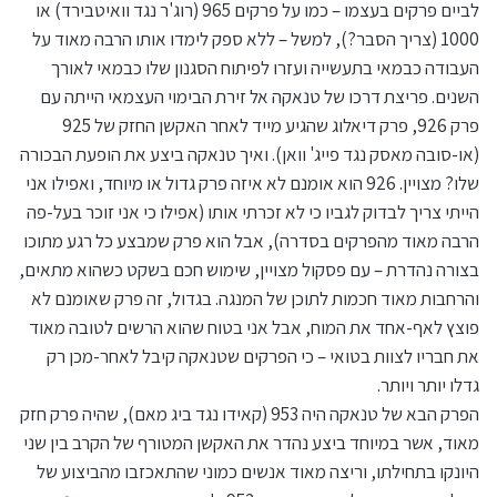
לביים פרקים בעצמו – כמו על פרקים 965 (רוג'ר נגד וואיטבירד) או
1000 (צריך הסבר?), למשל – ללא ספק לימדו אותו הרבה מאוד על
העבודה כבמאי בתעשייה ועזרו לפיתוח הסגנון שלו כבמאי לאורך
השנים. פריצת דרכו של טנאקה אל זירת הבימוי העצמאי הייתה עם
פרק 926, פרק דיאלוג שהגיע מייד לאחר האקשן החזק של 925
(או-סובה מאסק נגד פייג' וואן). ואיך טנאקה ביצע את הופעת הבכורה
שלו? מצויין. 926 הוא אומנם לא איזה פרק גדול או מיוחד, ואפילו אני
הייתי צריך לבדוק לגביו כי לא זכרתי אותו (אפילו כי אני זוכר בעל-פה
הרבה מאוד מהפרקים בסדרה), אבל הוא פרק שמבצע כל רגע מתוכו
בצורה נהדרת – עם פסקול מצויין, שימוש חכם בשקט כשהוא מתאים,
והרחבות מאוד חכמות לתוכן של המנגה. בגדול, זה פרק שאומנם לא
פוצץ לאף-אחד את המוח, אבל אני בטוח שהוא הרשים לטובה מאוד
את חבריו לצוות בטואי – כי הפרקים שטנאקה קיבל לאחר-מכן רק
גדלו יותר ויותר.
הפרק הבא של טנאקה היה 953 (קאידו נגד ביג מאם), שהיה פרק חזק
מאוד, אשר במיוחד ביצע נהדר את האקשן המטורף של הקרב בין שני
היונקו בתחילתו, וריצה מאוד אנשים כמוני שהתאכזבו מהביצוע של