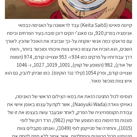
קייטה סאיטו (Keita Saitō) עבד לראשונה על האנימה כבמאי
אנימציה בפרק 920, ובו סאנג'י הקים דוכן סובה בעיר הפרחים וכיסח
עם פראנקי כמה אנשי יאקוזה על-כך שבזבזו את האוכל שהכין. לאורך
השנים, הוא הוכיח את עצמו כאיש צוות איכותי ומוכשר ביותר, וזאת
דרך עבודותיו על פרקים כמו 934 ו- 953 שצויינו קודם, 974 (המוות
של אודן), 982 (המופע של קווין), 1001, 1019, 1027, ו- 1046
שצויינו קודם, ופרק 1054 (קילר נגד הוקינס). כמו שניתן להבין, גם הוא
איש צוות מוכשר מאוד.
תוסיפו לכול החגיגה הזאת את במאי הצילום הראשי של האנימה,
נאויוקי וואדה (Naoyuki Wada), אשר לקח על עצמו באופן אישי את
עבודת הקומפוזיציה של הפרק, לאחר שבעבר עשה בעצמו את זו של
סצנות מדהימות כמו המופע של קווין (982), הרד רוק של לופי
(1015), והחזרה של סנייקמן לופי (1049), ואנחנו מקבלים צוות
פנטסטי מכול הכיוונים והמחלקות, אשר אמור ללא ספק לקחת את