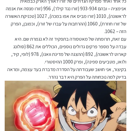
כל אחד ואחד מפרקיו הגדולים של זורו לאורך הארק כבמאית
אנימציה – ובהם 933-934 (זורו נגד קילר), 956 (זורו מנסה את אנמה
לראשונה), 1010 (זורו מביס את אפו במכה), 1027 (טכניקת האשורה
של זורו חוזרת), 1060 (ההרחבות על עברו של זורו), וכמובן, הפרק
הזה – 1062.
עם זאת, תרומתה של מאטסודה בתפקיד זה לא נגמרת שם. היא
עבדה על מספר פרקים גדולים נוספים, הכוללים את 862 (סולונג
קארוט לראשונה), 892 (ההצגה של מדינת וואנו), 978 (לופי, קיד,
ולואו, מטביעים ספינה), ופרק 1000 ההיסטורי.
בקיצור, אני חושב שעבודתה על הסדרה מדברת בעד עצמה, ומראה
בדיוק למה נוכחותה על הפרק היא דבר נהדר.