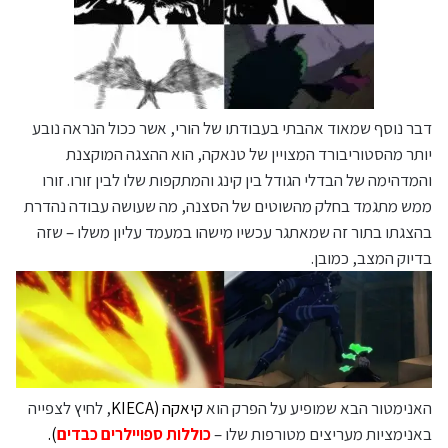
דבר נוסף שמאוד אהבתי בעבודתו של הורי, אשר ככול הנראה נובע
יותר מהסטוריבורד המצויין של טנאקה, הוא ההצגה המוקצנת
והמדהימה של הבדלי הגודל בין קינג והמתקפות שלו לבין זורו. זורו
ממש מתגמד בחלק מהשוטים של הסצנה, מה שעושה עבודה נהדרת
בהצגתו בתור זה שמאתגר עכשיו מישהו במעמד עליון משלו – שזה
בדיוק המצב, כמובן.
האנימטור הבא שמופיע על הפרק הוא
קיאקה (KIECA
, לחיץ לצפייה
באנימציות מעריצים מטורפות שלו –
כוללות ספויילרים כבדים
).