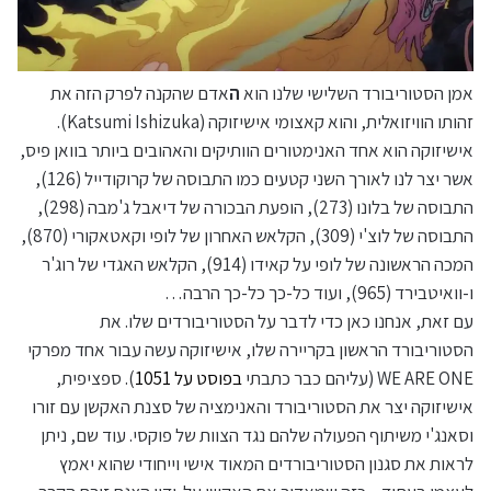
אמן הסטוריבורד השלישי שלנו הוא
ה
אדם שהקנה לפרק הזה את
זהותו הוויזואלית, והוא קאצומי אישיזוקה (Katsumi Ishizuka).
אישיזוקה הוא אחד האנימטורים הוותיקים והאהובים ביותר בוואן פיס,
אשר יצר לנו לאורך השני קטעים כמו התבוסה של קרוקודייל (126),
התבוסה של בלונו (273), הופעת הבכורה של דיאבל ג'מבה (298),
התבוסה של לוצ'י (309), הקלאש האחרון של לופי וקאטאקורי (870),
המכה הראשונה של לופי על קאידו (914), הקלאש האגדי של רוג'ר
ו-וואיטבירד (965), ועוד כל-כך כל-כך הרבה…
עם זאת, אנחנו כאן כדי לדבר על הסטוריבורדים שלו. את
הסטוריבורד הראשון בקריירה שלו, אישיזוקה עשה עבור אחד מפרקי
WE ARE ONE (עליהם כבר כתבתי
בפוסט על 1051
). ספציפית,
אישיזוקה יצר את הסטוריבורד והאנימציה של סצנת האקשן עם זורו
וסאנג'י משיתוף הפעולה שלהם נגד הצוות של פוקסי. עוד שם, ניתן
לראות את סגנון הסטוריבורדים המאוד אישי וייחודי שהוא יאמץ