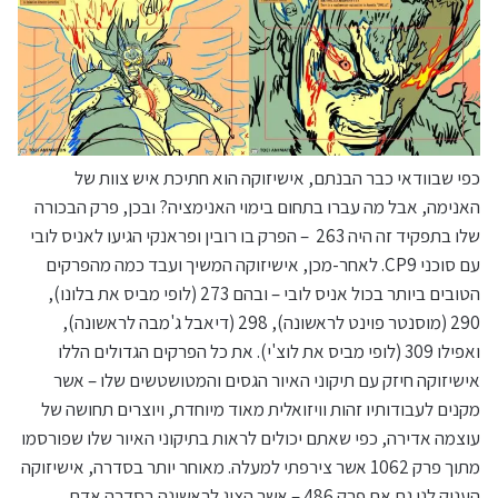
כפי שבוודאי כבר הבנתם, אישיזוקה הוא חתיכת איש צוות של
האנימה, אבל מה עברו בתחום בימוי האנימציה? ובכן, פרק הבכורה
שלו בתפקיד זה היה 263 – הפרק בו רובין ופראנקי הגיעו לאניס לובי
עם סוכני CP9. לאחר-מכן, אישיזוקה המשיך ועבד כמה מהפרקים
הטובים ביותר בכול אניס לובי – ובהם 273 (לופי מביס את בלונו),
290 (מוסנטר פוינט לראשונה), 298 (דיאבל ג'מבה לראשונה),
ואפילו 309 (לופי מביס את לוצ'י). את כל הפרקים הגדולים הללו
אישיזוקה חיזק עם תיקוני האיור הגסים והמטושטשים שלו – אשר
מקנים לעבודותיו זהות וויזואלית מאוד מיוחדת, ויוצרים תחושה של
עוצמה אדירה, כפי שאתם יכולים לראות בתיקוני האיור שלו שפורסמו
מתוך פרק 1062 אשר צירפתי למעלה. מאוחר יותר בסדרה, אישיזוקה
העניק לנו גם את פרק 486 – אשר הציג לראשונה בסדרה אדם