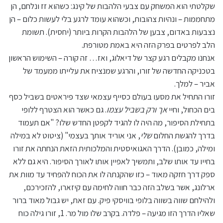
שקלטתי הוא המשחק עם צבעי הלהבות של קינג: כשהוא זז ונלחם, הן
מתחממות – ונהיות צהובות, וכשהוא עומד לרגע בלי לעשות כלום – הן
נצבעות באדום, צבען של הלהבות הקרות ביותר (יחסית). תשומת
הלב לפרטים בפרק הזה היא באמת מטורפת.
אנחנו מקבלים רגע קצר של דיאלוג, ואז… זה קורה – השימוש הראשון
בטכניקה החדשה של זורו, והרגע שמנציח את עלייתו ממעמד של
אביר – למלך.
זורו התחיל את מסעו בעולם כסייף עצמאי שצד פיראטים בשביל כסף
בים הכחול, וחיי
אך ורק בשביל עצמו
. גם כאשר הוא הצטרף ללופי
בתחילת הסיפור, מה היה לו להגיד לקפטן החדש שלו? "אם תעמוד
בדרך להגשת החלום
שלי
, אני אוריד אותך בעצמי" (ציטוט לא במילה
ומילה, כמובן). הדרך האגואיסטית והמלכותית הזאת הנחתה את זורו
בחייו עד אותו שלב, ותמשיך לאפיין אותו לאורך הסיפור. היא גם ללא
ספק דרך חזקה מאוד – כזו שהקנתה לו את הכוח להפחיד עד מוות את
ארלונג, אשר בשלב הזה כבר חווה לחימה עם קיזארו, להזכירכם,
ולהילחם שווה בשווה בלופי בוויסקי פיק. עם זאת, יש גבול מאוד ברור
שאליו הדרך הזו מגיעה – פלדה. בקרב שלו מול מר. 1, זורו גילה כוח