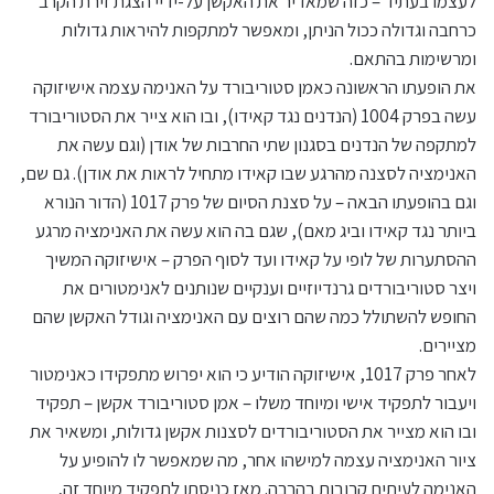
לעצמו בעתיד – כזה שמאדיר את האקשן על-ידיי הצגת זירת הקרב
כרחבה וגדולה ככול הניתן, ומאפשר למתקפות להיראות גדולות
ומרשימות בהתאם.
את הופעתו הראשונה כאמן סטוריבורד על האנימה עצמה אישיזוקה
עשה בפרק 1004 (הנדנים נגד קאידו), ובו הוא צייר את הסטוריבורד
למתקפה של הנדנים בסגנון שתי החרבות של אודן (וגם עשה את
האנימציה לסצנה מהרגע שבו קאידו מתחיל לראות את אודן). גם שם,
וגם בהופעתו הבאה – על סצנת הסיום של פרק 1017 (הדור הנורא
ביותר נגד קאידו וביג מאם), שגם בה הוא עשה את האנימציה מרגע
ההסתערות של לופי על קאידו ועד לסוף הפרק – אישיזוקה המשיך
ויצר סטוריבורדים גרנדיוזיים וענקיים שנותנים לאנימטורים את
החופש להשתולל כמה שהם רוצים עם האנימציה וגודל האקשן שהם
מציירים.
לאחר פרק 1017, אישיזוקה הודיע כי הוא יפרוש מתפקידו כאנימטור
ויעבור לתפקיד אישי ומיוחד משלו – אמן סטוריבורד אקשן – תפקיד
ובו הוא מצייר את הסטוריבורדים לסצנות אקשן גדולות, ומשאיר את
ציור האנימציה עצמה למישהו אחר, מה שמאפשר לו להופיע על
האנימה לעיתים קרובות בהרבה. מאז כניסתו לתפקיד מיוחד זה,