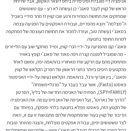
אנימציה דיי מוגבלת ומינימלית ביחס לשאר האקשן, אבל שליחת
הראש של קווין לעבר סאנג'י כן נעשתה לא רע – עם טשטושים
שמחזקים את תחושת המהירות ורגע שבו קווין זז מהר מידיי בשביל
ה"מצלמה" ויוצא מהפריים, ועבודת האפקטים על הפגיעה עצמה
בסאנג'י נעשתה טוב, ועזרה למכור את תחושת העוצמה של המתקפה
למרות החוסר בתנועה.
סאנג'י קם מהפגיעה על-ידיי הנרי קווין, ומייד מותקף שוב עם הלייזרים
– מה שמוביל לסצנה קצרה ויפה מאוד של סאנג'י קופץ באוויר
ומתחמק מהם עם הרקע שזז מאחוריו בהתאמה יפה, ומשם לאחד
מהקטעים היפים ביותר בחצי הראשון של הפרק: הקלאש של קווין
וסאנג'י, בין אגרוף ורגל, בהתאמה. הקלאש נעשה על-ידיי האנימטור
פאסטו (Fasto), אשר עבד בעבר על "מרגל×משפחה"
(SPY×FAMILY), הפתיח של האנימה החדשה של בליץ', הסרטון
"הדרך של נארוטו", ועל האנימה של וואן פיס עצמה. את האנימציה
של הקטע הזה, פאסטו ממלא בתנועה בלתי-פוסקת, במיוחד עם
הדיבור של קווין בעוד שהמתקפות שלהם מתנגשות זו עם זו, וזאת
לצד טשטושים יפים, עבודת אפקטים מוצלחת, והצגה מהיותר טובות
בכול הפרק של הבדלי הגודל סין סאנג'י וקווין – אלמנטים שמשתלבים