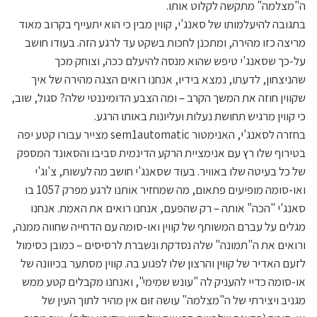
ה"מצלמה" מתקשה לקלוט אותו.
בתגובה להיעלמותו של סאנג'י, קווין מבין כי הוא יתעייף בקרוב מאוד
מריצה כזו מהירה, ומתכנן לחכות בשקט עד לרגע הזה. בעודו חושב
על-כך שסאנג'י טיפש שהוא מנסה להיעלם ככה, וצוחק מכך
שהניצחון, לדעתו, נמצא בידיו, אנחנו רואים הצגה מהירה של איך
שקווין חוזה את המשך הקרב – ומה הצבע הדומיננטי שלה? סגול, שוב,
כי קווין מרגיש תחושת נעלות ועליונות באותו הרגע.
בחזרה לסאנג'י, האנימטור sem1automatic מצייר עבורו קטע יפה
בטירוף שלו רץ עם אנימציית הרקע הדינמית סביבו והסאונד המספק
של כל בעיטה שלו באוויר. בעוד שסאנג'י חושב מה לעשות, צ'וג'י
ואו-סומה מופיעים פתאום, מה שמחזיר אותנו לרגע מפרק 1057 בו
סאנג'י "הכה" אותה – רק שהפעם, אנחנו רואים את האמת. אנחנו
מגלים על עברם המשותף של קווין ואו-סומה עם הדחייה שחווה ממנה,
ורואים את ה"תמונה" שלה נסדקת ונשברת לרסיסים – כמובן כסימול
לזעם האדיר של קווין והרצון שלו לפגוע בה. קווין מסתער בכיוונה של
או-סומה כדיי להעניק לה "עונש שמימי", ואנחנו מקבלים קטע ממש
מגניב ויצירתי של ה"מצלמה" עושה זום אין מהיר לתוך העין של