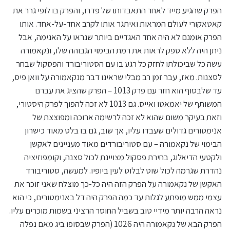
הפרק שהגיע מייד לאחר התאבדותו של פדרו, והפרק בו לופי גרר את
קאטאקורי לעולם המראות ואיתגר אותו לקרב אחד-על-אחד. אותו
הפרק אומנם לא היה אחד האגדיים ביותר שנראו על האנימה, אבל
ניתן היה ללא ספק לראות את רמת הבימוי הגבוהה שלו, ונקאמורה
עשה כל שביכולתו לחזק כל רגע בו עם הסטוריבורד והפסקול שבחר
לסצנות. מאז, עבר זמן רב מבלי שראינו דבר מנקאמורה על וואן פיס,
עד שלבסוף הוא חזר עם פרק 1013 – הפרק שהציג את עברם
המשותף של יאמאטו ואייס. גם 1013 לא זכה להפוך לפרק היסטורי,
וזאת בעיקר משום שהוא לא זכה לרשימה ארוכה ומפוצצת של
אנימטורים גדולים שעבדו עליו, אך שוב, גם בו בלט מאוד כישרון
הבימוי של נקאמורה – עם סטוריבורדים מאוד מעניינים לאקשן
ולקטעי הדיאלוג, בחירת פסקול מצויינת לכול סצנה, וקומפוזיציה
נהדרת שגרמה לכול שוט לבלוט לעין ביופיו. למעשה, סטוריבורד
האקשן של נקאמורה על הפרק הזה היה כל-כך מוצלח שאני זוכר את
עצמי ממש מופתע לגלות עד כמה הפרק היה דל באנימטורים, כי הוא
נראה הרבה יותר מידיי טוב בשביל החוסר הרציני בשמות מוכרים עליו.
הפרק הבא של נקאמורה היה 1026 (הפרק שבסופו ביג מאם נפלה