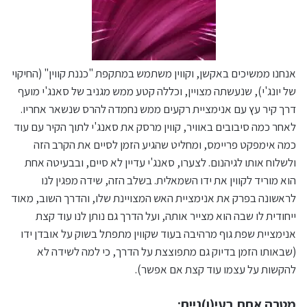
אנחנו ממשיכים באקשן, וקווין משתמש במתקפת "כננת קווין" (החיקוי
של יונג'י), שנעשתה מצויין, וכללה קטע ממש מגניב של סאנג'י מועף
דרך קיר עץ עם אנימציית רקעים ממש נחמדה להרס שנשאר אחריו.
לאחר כמה סיבובים באוויר, קווין מרסק את סאנג'י לתוך הקיר עם עוד
כמה אימפקט פריימס, ומחליט שהגיע הזמן לסיים את הקרב הזה
ולשלוח אותו לגיהנום. לצערו, סאנג'י עדיין לא סיים, ובבעיטה אחת
הוא מוריד לקווין את ידו השמאלית. בשלב הזה, שידה מפגין לנו
לראשונה בפרק את אנימציית האש המצויינת שלו, והדרך השוב, מאוד
ייחודית לו שבה הוא מצייר אותה, ועל הדרך גם נותן לנו עוד קצת
אנימציית שפת גוף מרהיבה בעוד שקווין מתפתל בשוק על אובדן ידו
(שבאותו הזמן בדיוק גם מתפוצצת על הדרך, כי למה לשידה לא
להקשות על עצמו עוד קצת אם אפשר).
מטרה אחת בעי(ן)ניים: