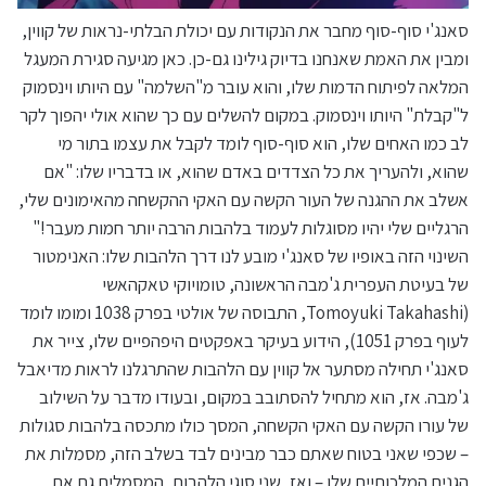
סאנג'י סוף-סוף מחבר את הנקודות עם יכולת הבלתי-נראות של קווין,
ומבין את האמת שאנחנו בדיוק גילינו גם-כן. כאן מגיעה סגירת המעגל
המלאה לפיתוח הדמות שלו, והוא עובר מ"השלמה" עם היותו וינסמוק
ל"קבלת" היותו וינסמוק. במקום להשלים עם כך שהוא אולי יהפוך לקר
לב כמו האחים שלו, הוא סוף-סוף לומד לקבל את עצמו בתור מי
שהוא, ולהעריך את כל הצדדים באדם שהוא, או בדבריו שלו: "אם
אשלב את ההגנה של העור הקשה עם האקי ההקשחה מהאימונים שלי,
הרגליים שלי יהיו מסוגלות לעמוד בלהבות הרבה יותר חמות מעבר!"
השינוי הזה באופיו של סאנג'י מובע לנו דרך הלהבות שלו: האנימטור
של בעיטת העפרית ג'מבה הראשונה, טומויוקי טאקהאשי
(Tomoyuki Takahashi, התבוסה של אולטי בפרק 1038 ומומו לומד
לעוף בפרק 1051), הידוע בעיקר באפקטים היפהפיים שלו, צייר את
סאנג'י תחילה מסתער אל קווין עם הלהבות שהתרגלנו לראות מדיאבל
ג'מבה. אז, הוא מתחיל להסתובב במקום, ובעודו מדבר על השילוב
של עורו הקשה עם האקי הקשחה, המסך כולו מתכסה בלהבות סגולות
– שכפי שאני בטוח שאתם כבר מבינים לבד בשלב הזה, מסמלות את
הגנים המלכותיים שלו – ואז, שני סוגי הלהבות, המסמלים גם את