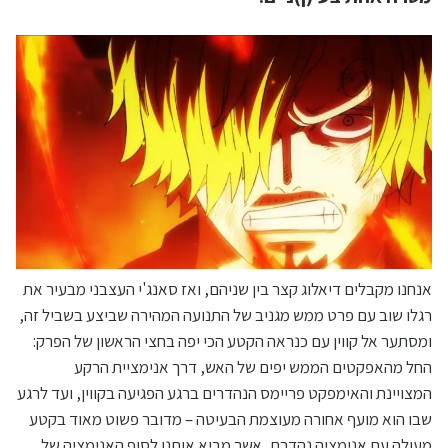
אנחנו מקבלים דיאלוג קצר בין שניהם, ואז סאנג'י העצבני מבעיר את
רגלו שוב עם פרט ממש מגניב של התנועה המהירה שביצע בשביל זה,
ומסתער אל קווין עם כנראה הקטע הכי יפה בחצי הראשון של הפרק:
החל מהאפקטים הממש יפים של האש, דרך אנימציית הרקע
המצויינת והאימפקט פריימס הנהדרים ברגע הפגיעה בקווין, ועד לרגע
שבו הוא מועף אחורה מעוצמת הבעיטה – מדובר פשוט מאוד בקטע
מעולה עם אנימציה נהדרת, אשר מביא אותנו לסוף האנימציה של