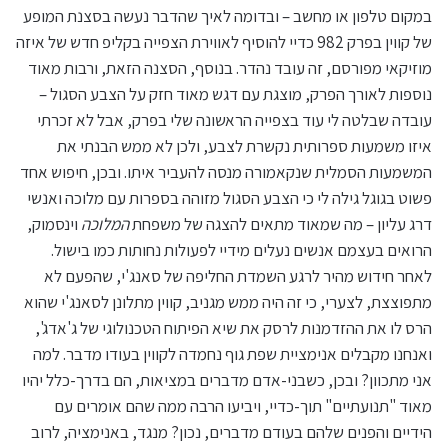
במקום טלפון או מחשב – ובדומה לאיך שהדבר נעשה בסצנת המופע
של קווין בפרק 982 כדיי להוסיף לאווירת הצפייה בקליפ חדש של איזה
מוזיקאי מפורסם, זה עובד נהדר. בנוסף, הסצנה הזאת, ורבות מאוד
נוספות לאורך הפרק, מוצגת עם דגש מאוד חזק על הצבע הסגול –
עובדה שבלטה לי עוד בצפייה הראשונה שלי בפרק, אבל לא זכרתי
איזו משמעות ספרותית נקשרת לצבע, ולכן לא ממש הבנתי את
המשמעות הסמלית שנקאמורה מנסה להעביר איתו. ובכן, חיפוש אחד
פשוט בגוגל גילה לי כי הצבע הסגול מזוהה בספרות עם מלוכה ואנשי
דרג עליון – מה שמאוד מתאים להצגה של משפחת
המלוכה
וינסמוק,
הרואים בעצמם אנשים נעלים מידיי לפעולות נחותות כמו בישול.
לאחר חידוש מהיר לרגע השמדת החליפה של סאנג'י, שהפעם לא
מתפוצצת, לצערי, כי זה היה ממש מגניב, קווין מתלונן לסאנג'י שהוא
הרס לו את ההזדמנות לרסק את שיא הפיתוח הטכנולוגי של ג'אדג',
ואנחנו מקבלים אנימציית שפת גוף נחמדה לקווין בעודו מדבר. למה
אני מתכוון? ובכן, כשבני-אדם מדברים במציאות, הם בדרך-כלל יהיו
מאוד "תנועתיים" תוך-כדיי, ויביעו הרבה ממה שהם אומרים עם
הידיים והפנים שלהם בעודם מדברים, נכון? מנגד, באנימציה, לרוב