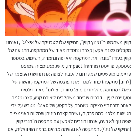
קווין משתמש ב"נצנוץ קווין", החיקוי שלו לטכניקה של איצ'יג'י, ואנחנו
מקבלים סצנת אקשן קצרה ונחמדה מאוד של המתקפה. התנועה של
קווין בעודו "בונה" את המתקפה היא יפה ונחמדה, השימוש במספר
אימפקט פריימס (impact frames, מושג מאנימציה שמתאר
פריימים מופשטים שמטרתם להעביר לצופה את תחושת העוצמה של
[לרוב] מתקפה) עוזר למכור את העוצמה של המתקפה, והשוט של
סאנג'י מתחמק מהלייזרים מוצג מזווית "צילום" מאוד דינמית
ומעניינת לעין – דברים שביחד משתלבים ליצירת קטע קצר ומגניב.
לאחר חזרה דיי מציקה ומיותרת על הקטע של סאנג'י מגורש על-ידיי
הגיישות מלפני כמה פרקים, ושיחה קצרה ביניהן שמלווה באנימציית
שפת גוף לא רעה, אנחנו חוזרים לאקשן עם מתקפת ה"הנרי קווין"
(החיקוי של ניג'י). המתקפה לא נעשתה מדהים ברמה הוויזואלית, אם