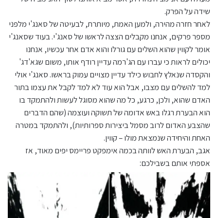
שידה על הפרק.
לאחר חזרה מהירה, ולמען האמת, מיותרת, לבעיטה של סאנג'י מלפני
מספר פרקים, אנחנו מקבלים הצצה לראשו של סאנג'י. בעוד שסאנג'י
אומר לקווין שהוא השלים עם גורלו והוא אדם אחר עכשיו, אנחנו
יכולים לראות כי עברו עם הג'רמה עדיין רודף אותו, משום שגא'דג'
והקסדה שנאלץ לחבוש כילד עדיין מצויים עמוק בראשו. סאנג'י אולי
למד להשלים עם מצבו, אבל הוא עוד לא למד לקבל את עצמו בתור
האדם שהוא, ולכן, כרגע, כל מה שהוא מסוגל לעשות ולהתמקד בו
הוא הבערת רגלו באש אדומה של תשוקה ועוצמה (שהם הדברים
שהצבע האדום לרוב מסמל ביצירות ספרותיות), ולהתמקד במטרה
האחת והיחידה שנמצאת מולו – קווין.
אגב, הבערת האש לוותה בכמה אימפקט פריימס יפים מאוד, אז
אספתי אותם בשבילכם: