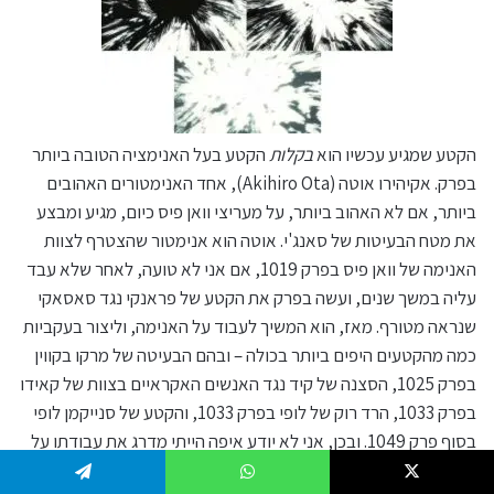
הקטע שמגיע עכשיו הוא
בקלות
הקטע בעל האנימציה הטובה ביותר
בפרק. אקיהירו אוטה (Akihiro Ota), אחד האנימטורים האהובים
ביותר, אם לא האהוב ביותר, על מעריצי וואן פיס כיום, מגיע ומבצע
את מטח הבעיטות של סאנג'י. אוטה הוא אנימטור שהצטרף לצוות
האנימה של וואן פיס בפרק 1019, אם אני לא טועה, לאחר שלא עבד
עליה במשך שנים, ועשה בפרק את הקטע של פראנקי נגד סאסאקי
שנראה מטורף. מאז, הוא המשיך לעבוד על האנימה, וליצור בעקביות
כמה מהקטעים היפים ביותר בכולה – ובהם הבעיטה של מרקו בקווין
בפרק 1025, הסצנה של קיד נגד האנשים האקראיים בצוות של קאידו
בפרק 1033, הרד רוק של לופי בפרק 1033, והקטע של סנייקמן לופי
בסוף פרק 1049. ובכן, אני לא יודע איפה הייתי מדרג את עבודתו על
הפרק הזה לעומת האחרות שלו, כי באמת שכול קטע שהוא עשה
Telegram
WhatsApp