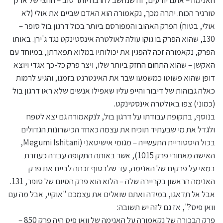
האנימה – אתם יודעים, זה שנחשב להרבה יותר טוב – החצי של ארק
טורניר הכוח. יתרה מכך, נקאמורה הוא האדם שביים את אולי (לא
אולי, בטוח) הפרק האהוב והמפורסם ביותר בכול דרגון בול סופר –
130, שהוא הפרק בו גוקו עולה לאולטרה אינסטינקט נגד ג'ירן. באותו
הפרק, נקאמורה זכה להפגין את יכולותיו במלוא תפארתן, במיוחד עם
האקשן – שהוא התחום החזק ביותר שלו, ויצר פרק כל-כך אגדי ויוצא
דופן שהוא פשוטו כמשמעו שבר את האינטרנט בזמנו, והגיע לרמות
כאלה גבוהות של דיבור והייפ עליו שאפילו אנשים שלא ראו דרגון בול
(כמוני) צפו באולטרה אינסטינקט.
בנוסף, בתקופת עבודתו על דרגון בול, לנקאמורה גם יצא לטפח
ולגדל את מי שבעתיד תוכיח את עצמה כאחד הכישרונות הגדולים
בכול היסטוריית התעשייה – מגומי אישיטאני (Megumi Ishitani,
האישה מאחורי פרק 1015), אשר באותה התקופה עבדה כעוזרת
במאי על פרקים של האנימה, עד שלבסוף זכתה לביים את פרק
האנימה הראשון בקריירה שלה – הלוא הוא פרק הסיום של סופר, 131.
אבל אל תדאגו, במידה ואתם שואלים את עצמכם "אוקיי, אבל מה עם
וואן פיס?", אז גם לזה יש תשובה:
פרק הבכורה של נקאמורה על האנימה של וואן פיס היה פרק 850 –