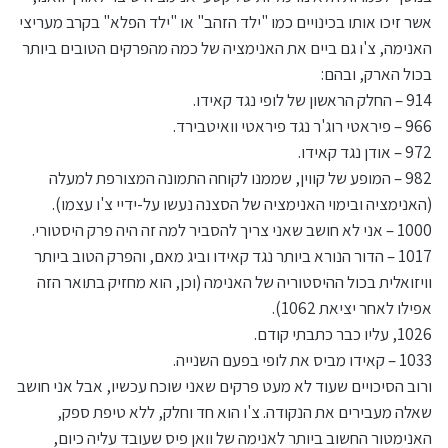
אשר זיכו אותו בכינויים כמו "ילד הזהב" או "ילד הפלא" בקרב מעריצי
האנימה, צ'ו גם ביים את האנימציה של כמה מהפרקים הטובים ביותר
בכול הארק, ובהם:
914 – החלק הראשון של לופי נגד קאידו.
966 – פיראטי רוג'ר נגד פיראטי וואיטבירד.
972 – אודן נגד קאידו.
982 – המופע של קווין, שממנו לקוחה התמונה המצורפת למעלה
(האנימציה ובימוי האנימציה של הסצנה נעשו על-ידיי צ'ו עצמו).
1000 – אני לא חושב שאני צריך להסביר למה זה היה פרק היסטורי.
1017 – הדור הנורא ביותר נגד קאידו וביג מאם, והפרק הטוב ביותר
וויזואלית בכול ההיסטוריה של האנימה (וכן, הוא מחזיק בתואר הזה
אפילו לאחר יציאת 1062).
1026, עליו כבר כתבתי קודם.
1033 – קאידו מביס את לופי בפעם השנייה.
ורוב הסיכויים שעוד לא מעט פרקים שאני שוכח עכשיו, אבל אני חושב
שאלה מעבירים את הנקודה. צ'ו הוא חד וחלק, ללא טיפת ספק,
האנימטור החשוב ביותר לאנימה של וואן פיס שעובד עליה כיום,