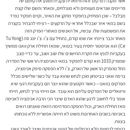
אשר מקנה לפרקים זהות וויזואלית עקבית ומונע את קיומם של
פריימים שנראים מעוותים ולא מוצלחים, ומאחר והשם שלו קצת
מבלבל – שכן המחזיק בתפקיד מתקן את האיור, וקיים תפקיד נפרד
בשם במאי איור שבכלל אחראי על הרקעים – רציתי להבהיר בקצרה
את המשמעות שלו. עכשיו, אל האנשים מאחורי הפרק הזה:
מאחר וכבר ציינתי את שמו קודם, נתחיל עם צ'ו. צ'ו יונג סה (Tu Yong
Ce) הוא אנימטור יחסית צעיר בטואי, שמאז תחילת ארק וואנו ממשיך
בעקביות לנפץ את תקרת ההישגים שלו שוב ושוב, עד כדיי מצב
שמפרק 1033 הוא קודם לתפקיד במאי האנימציה הראשי של הסדרה.
החל מהפרק הראשון של הארק, צ'ו ללא הפסקה סיפק אנימציה,
ברמה שאני בביטחון מוכן לנחש שהוא עבד על כשני שלישים מכלל
הפרקים בוואנו – כאשר הקטעים שהוא יוצר הם בעקביות רגעי שיא
וויזואליים של הפרקים עליהם הוא עובד. אם הייתי צריך לנחש, הייתי
אומר בלי לחשוב לרגע שהוא האדם שיצר הכי הרבה אנימציה לאנימה
מאז תחילת הארק, וכול ההפקה המדהימה הזאת שאנחנו רואים
באנימה בשנים האחרונות פשוט לא הייתה אפשרית ללא נוכחותו
בצוות.
בנוסף לכמויות הלא נורמליות של קטעי אנימציה שיצר לאורך וואנו,