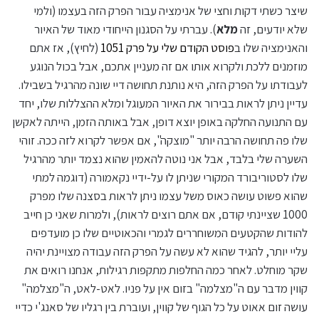
שיצר כשתי דקות וחצי של אנימציה עבור הפרק הזה בעצמו (ולמי
שלא יודעים, זה
מלא
). עברתי על הסגנון הייחודי מאוד של האיור
והאנימציה שלו ב
פוסט הקודם שלי על פרק 1051
(לחיץ), אז אתם
מוזמנים ללכת ולקרוא אותו אם זה מעניין אתכם, אבל בכול הנוגע
לעבודתו על הפרק הזה, היא נותנת תחושה דיי שונה מהרגיל בשבילו.
עדיין ניתן לראות בבירור את האיור המעוגל ומלא ההצללות שלו, יחד
עם התנועה החלקה באופן יוצא דופן, אבל באותה הזמן, הייתה לאקשן
שלו פה תחושה הרבה יותר "מוצקה", אם אפשר לקרוא לזה ככה. זוהי
השערה שלי בלבד, אבל אני נוטה להאמין שהוא נצמד יותר מהרגיל
שלו לסטוריבורד המקורי שניתן לו על-ידיי נקאמורה (דוגמה למתי
שהוא פשוט עושה כאוס משל עצמו ניתן לראות בסצנה שלו מפרק
1000 שציינתי קודם, אם אתם רוצים לראות), ולמרות שאני כן חייב
להודות שהקטעים המשוחררים לגמרי והכאוטיים שלו כן מועדפים
עליי יותר, להגיד שהוא לא עשה על הפרק הזה עבודה מצויינת יהיה
שקר מוחלט. לאחר כמה החלפות מתקפות רגילות, אנחנו רואים את
קווין מדבר עם ה"מצלמה" בזום אין על פניו. לאט-לאט, ה"מצלמה"
עושה זום אאוט על כל הגוף של קווין, ועוברת בין רגליו של סאנג'י כדיי