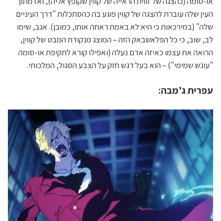
או-סומה (כהצגה של זווית הראייה של קווין שקופץ אליה), ואז מתוך
העין שלה עוברת להצגה של קווין פוגע בה כהסתכלות "דרך העיניים
שלה" (במירכאות כי היא לא באמת ראתה אותו, כמובן). אגב, שימו
לב, שוב, כי כל הפלאשבאק הזה – המוצג מנקודת המבט של קווין,
הרואה את עצמו כאיזה אדם נעלה (ואפילו קורא לתקיפת או-סומה
"עונש שמימי") – הוא בעל דגש חזק על הצבע הסגול, המלכותי.
עפרית ג'מבה: