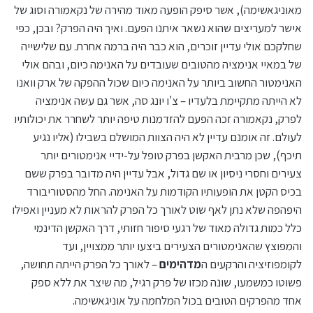
מאוניגאשימה), אשר סיפק הופעה מאוד מהירה של נקאמורה וסוג של
אישר למעריצים שהוא נשאר איתנו הפעם. ואיך היה הפרק? ובכן, כפי
שחלקכם אולי עדיין זוכרים, הוא כבר היה ברמה אחרת. עם שלישייה
של במאיי אנימציה מהטובים שעובדים על האנימה כיום, ובהם אולי
האנימטור החשוב ביותר על האנימה כיום שכול ההפקה של ארק וואנו
לא הייתה מתקיימת בלעדיו – צ'ו יונג סה, אשר גם עשה אנימציה
לפרק, נקאמורה זכה הפעם להזדמנות טיפה יותר לשחרר את יכולותיו
לעולם. זה אומנם עדיין לא היה הצוות המושלם בשבילו (אליו נגיע
תיכף), שכן מרבית האקשן בפרק טופל על-ידיי אנימטורים יותר
צעירים וחסרי ניסיון או שם גדול, אבל עדיין היה מדובר בפרק ששם
בכיס הקטן את הופעותיו הקודמות על האנימה. החל מהסטוריבורד
היפהפה שלא נתן לאף שוט לאורך כל הפרק להראות לא מעניין ואפילו
כלל כמות גדולה מאוד של רגעי סיפור חזותי, דרך האקשן הדינמי
והמפוצץ שהאנימטורים הצעירים ביצעו יותר ממצויין, ועד
לקומפוזיציה והרקעים ה
מדהימים
– לאורך כל הפרק הייתה תחושה,
פשוטו כמשמעו, שונה מכזו של פרק רגיל, מה שיצר את ללא ספק
אחד מהפרקים הטובים בכול המלחמה על אוניגאשימה.