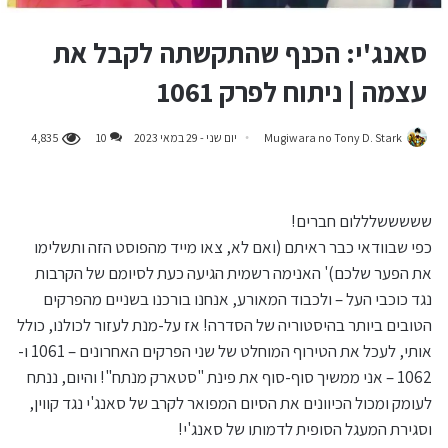
סאנג'י: הכנף שהתקשתה לקבל את
עצמה | ניתוח לפרק 1061
Mugiwara no Tony D. Stark
יום שני - 29 במאי 2023
10
4,835
שששששלללום חברים!
כפי שבוודאי כבר ראיתם (ואם לא, צאו מייד מהפוסט הזה ותשלימו
את הפער שלכם)' האנימה רשמית הגיעה כעת לסיומם של הקרבות
נגד כוכבי העל – ולכבוד המאורע, אנחנו בורכנו בשניים מהפרקים
הטובים ביותר בהיסטוריה של הסדרה! אז על-מנת לעזור לכולנו, כולל
אותי, לעכל את הטירוף המוחלט של שני הפרקים האחרונים – 1061 ו-
1062 – אני ממשיך סוף-סוף את פינת "סטארק מנתח"! והיום, ננתח
לעומק ומכול הכיוונים את הסיום המפואר לקרב של סאנג'י נגד קווין,
וסגירת המעגל הסופית לדמותו של סאנג'י!