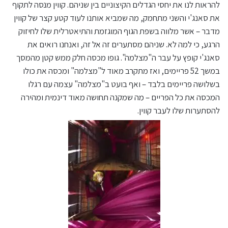
להראות לנו את יחסי הגדלים הקיצוניים בין שניהם. קווין מנסה לתקוף
את סאנג'י והשני מתחמק, מה שמביא אותנו לעוד קטע קצר של קווין
מדבר – אשר מלווה בשפת הגוף המוגזמת והתיאטרלית שלו לחיזוק
הרגע, כי למה לא. שניהם מסתערים זה אל זה, ואנחנו רואים את
סאנג'י קופץ על עבר ה"מצלמה". גופו מכסה חלק ממש קטן מהמסך
במשך 52 פריימים, ואז מתקרב מאוד ל"מצלמה" ומכסה את כולו
בשלושה פריימים בלבד – ואף בועט ב"מצלמה" עצמה עם רגלו
המכסה את כל הפריים – מה שמקנה תחושה מאוד דינמית ומהירה
להסתערות שלו לעבר קווין.