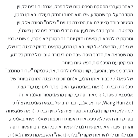
לאחר מעברי הפסקת הפרסומות של הפרק, אנחנו חוזרים לקווין,
המדבר על-כך שהמדע שלו הוא הטוב והחזק בעולם. באותו הזמן,
הסטוריבורד מציג לנו את הסצנה מזווית "צילום" הפונה אל קווין
מלמטה – ובכך מדגישה לעין את הבדלי הגודל בינו לבין סאנג'י,
וגורמת לו להיראות מאיים וחזק יותר. זה כמובן לא מקרי, משום שכפי
שציינתי, הדיאלוג של קווין באותו הרגע מתאים בדיוק להצגה כזו שלו,
מה שמראה את הדרך היפה שבה סטוריבורד טוב יכול לחזק כל רגע
הכי קטן עם הטכניקות הפשוטות ביותר.
הקרב ממשיך, והפעם, קווין מחליט לחקות את טכניקת "שחור מתגנב"
של סאנג'י. לכבוד אותו הרגע, אנחנו זוכים להצגה הטובה ביותר של
טכניקת הבלתי-נראות באנימה עד היום: מתחילים עם עוד קצת
אנימציית שפת גוף מאוד יפה על קווין מהאנימטור וואנג ראן זה
(Wang Run Ze, שהוא, אגב, חבר טוב של במאי האנימציה צ'ו) כי
למה לא, ואז קווין נעלם. הקומפוזיציה על קווין הבלתי-נראה שנעשתה
בפרק הזה היא ללא ספק אחת היפות והחכמות שאני ראיתי באנימה,
והדרך שבה היא מאפשרת גם להשאיר את כל הפרטים והאיור היפה
וגם לגרום לו להיראות שקוף ו"בלתי-נראה" היא באמת פשוט גאונית.