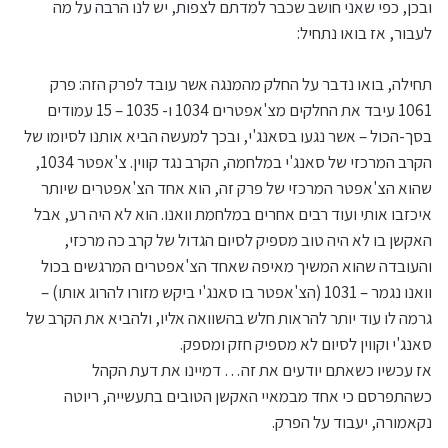
ובכן, כפי שאני חושב שכבר למדתם לצפות, יש לנו הרבה על מה
לעבור, אז בואו נתחיל:
תחילה, בואו נדבר על החלק מהמנגה אשר עובד לפרק הזה: פרק
1061 עיבד את החלקים מצ'אפטרים 1034 ו- 1035 – 15 עמודים
בסך-הכול – אשר נגעו בסאנג'י, ובכך למעשה הביא אותנו לסיומו של
הקרב המרכזי של סאנג'י במלחמה, הקרב נגד קווין. צ'אפטר 1034,
שהוא הצ'אפטר המרכזי של פרק זה, הוא אחד הצ'אפטרים שיותר
איכזבו אותי ועוד רבים אחרים במלחמת וואנו. הוא לא היה רע, אבל
האקשן בו לא היה טוב מספיק לסיום הגדול של קרב כה מרכזי,
והעובדה שהוא המשיך מאיפה שאחד הצ'אפטרים המרגשים בכול
וואנו נגמר – 1031 (הצ'אפטר בו סאנג'י ביקש מזורו להרוג אותו) –
גרמה לו עוד יותר להראות חלש בהשוואה אליו, ולהביא את הקרב של
סאנג'י וקווין לסיום לא מספיק חזק ומספק.
אז עכשיו כשאתם יודעים את זה… דמיינו את דעת הקהל
כשהתפרסם כי אחד מבמאיי האקשן הטובים בתעשייה, ריוטה
נקאמורה, יעבוד על הפרק.