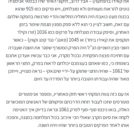
את קאידו בהפתעה) – אבל לרוב, תיקוני האיור שלו כבמאי אנימציה
נוטים להראות מעוותים ולא מוצלחים, ויש פרקים כמו 915 שהוא
בכנות מעט כואבת היה החוליה החלשה והדיי מורגשת בהפקה שלהם.
עם זאת, חשוב לציין כי הוא ללא ספק מפגין מגמת שיפור בזמן
האחרון, וסיפק עבודה מוצלחת על פרקים כמו 1016 (זורו וקילר
תוקפים את קאידו ביחד) או 1045 (סאנג'י נגד קינג וקווין) – כאשר
השני מבין השניים הנ"ל היה הפרק המטורף שסגר את השנה שעברה
עם חתיכת פצצה הפקתית. ובכול מקרה, אני כבר עכשיו אעדכן אתכם
בשמחה כי, כמו שאתם בעצמכם יכולתם לראות בפרק, החצי הראשון
של 1061 – שהיה החצי שתוקן על-ידיי שינגאקי – נראה מצויין, וייתכן
מאוד שהיה עבודתו הטובה ביותר על הסדרה עד היום.
אז עם כזה צוות הפקתי ראשי חזק מאחוריו, ומספר אנימטורים
מטורפים שזכו לעבוד תחת הדרכתם ופיקוחם של האנשים המוכשרים
האלה, בואו ניכנס סוף-סוף לפרק 1061 ונראה בדיוק איך האנימה
לקחה את סיום הקרב שאולי הכי איכזב בכול המלחמה במנגה, והפכה
אותו לאחד הפרקים הטובים ביותר שהיו ויהיו השנה.