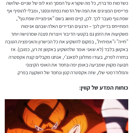
כשדמות מדברת, כל מה שקורא על המסך הוא לופ של שניים-שלושה
פריימים המציגים את הפה של הדמות נפתח ונסגר, ומבלי להוסיף אף
שפת גוף מעבר לכך. לכן, קיים מושג בשם "אנימציית שפת גוף",
המתייחס בדיוק לכך – הרגעים הנדירים האלה שבהם אנימות
משקיעות את הזמן גם בקטעי הדיבור ויוצרות סצנה שמרגישה יותר
"חייה" ו"אמיתית", במקום להשקיע את כל הכישרון והאנימציה הטובה
באקשן בלבד (לא שאני אומר שלהשקיע באקשן זה רע, כמובן). אז
בחזרה לפרק, בעודו מתלונן לסאנג'י, אנחנו מקבלים קצת אקסטרה
תנועה מקווין שמביעה באופן יפה ונחמד את האופי הקיצוני
והמלודרמטי שלו, שזה אקסטרה קטן ונחמד של השקעה בפרק.
כוחות המדע של קווין: